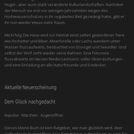
Hügel-, aber auch stark veränderte Kulturlandschaften. Nachdem
der Mensch sie erst vor wenigen Jahrzehnten wegen des
Hochwasserschutzes in ihr reguliertes Bett gezwängt hatte, gibt er
ihr nun wieder etwas mehr Raum.
Mit Erfolg: Die Hase wird zur Heimat einst selten gewordener Tiere
wie Fischotter und Biber. Meerforelle oder Lachs wandern unter
Wasser flussaufwärts, beobachtet von Eis­vogel und See­adler. Und
selbst der Wolf zieht wieder seine Bahnen. Eine Fotoreise
flussabwärts im Herzen Niedersachsens: voller Überraschungen
und eine Einladung an alle ­Naturfreunde und Entdecker.
Aktuelle Neuerscheinung
Dem Glück nachgedacht
Impulse · Märchen · Augenöffner
Dieses kleine Buch ist kein Ratgeber, wie man glücklich wird. Aber
vielleicht ein Augenöffner. Eine Ermutigung, aufmerksam zu sein für