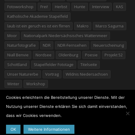
Fotoworkshop
Frei!
Herbst
Hunte
Interview
KAS
Katholische Akademie Stapelfeld
laub ist ein geruch es ist ein flirren
Makro
Marco Sagurna
Moor
Nationalpark Niedersächsisches Wattenmeer
Naturfotografie
NDR
NDR-Fernsehen
Neuerscheinung
Niall Benvie
Nordsee
Oldenburg
Poesie
Projekt 52
Schottland
Stapelfelder Fototage
Titelseite
Unser Naturerbe
Vortrag
Wildnis Niedersachsen
Winter
Workshop
Cookies erleichtern die Bereitstellung unserer Dienste. Mit der
Nutzung unserer Dienste erklären Sie sich damit einverstanden,
dass wir Cookies verwenden.
©2026 Willi Rolfes
· Marschstraße 25 · 49377 Vechta ·
04441/7776 · Germany ·
Impressum
·
Datenschutz
OK
Weitere Informationen
„Inspiration Natur“ – Vortrag über Naturfotografie
Bildkochbuch Oldenburger Münsterland erschienen