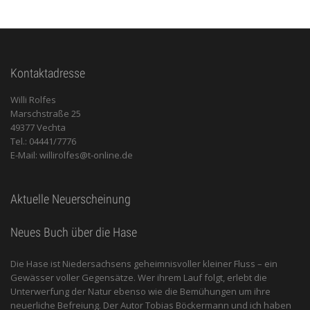
Kontaktadresse
Willi Rolfes
Marschstraße 25
49377 Vechta
Tel.: 04441/7776
E-Mail: willirolfes@t-online.de
Aktuelle Neuerscheinung
Neues Buch über die Hase
Die Hase ist Niedersachsens geheimnisvoller kleiner Fluss – ein
Gewässer voller Gegensätze. Wer ihrem Lauf folgt, erlebt die
Unterwerfung der Natur ebenso wie die Bemühungen um ihre
neuerliche Befreiung. Der Autor Tobias Böckermann und ich haben