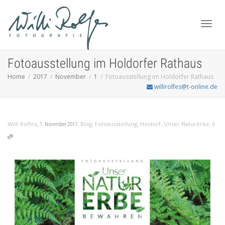
Toggl
Fotoausstellung im Holdorfer Rathaus
Home
2017
November
1
Fotoausstellung im Holdorfer Rathaus
willirolfes@t-online.de
navig
,
,
,
Willi Rolfes
Blog
,
Fotoausstellung
,
Holdorf
,
Unser Naturerbe
0
1. November 2017