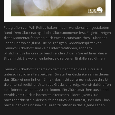
Fotografien von Willi Rolfes halten in dem wunderschön gestalteten
Band ‚Dem Glück nachgedacht‘ Glücksmomente fest. Zugleich zeigen
diese Momentaufnahmen auch etwas Grundsätzliches – über das
Leben und wo es glückt. Die beigefügten Gedankensplitter von
Heinrich Dickerhoff sind keine Interpretationen, sondern
blitzlichtartige Impulse zu berührenden Bildern. Sie erklären diese
Bilder nicht. Sie wollen einladen, sich eigenen Einfällen zu öffnen.
Heinrich Dickerhoff nähert sich dem Phänomen des Glücks aus
unterschiedlichen Perspektiven. So stellt er Gedanken an, in denen
das Glück einem Einhorn ähnelt, das nicht zu fangen ist, beschreibt
die unterschiedlichen Arten des Glücks und zeigt, wie wir dafür offen
sein können, wenn es zu uns kommt. Ein Glücksmärchen aus Irland
erzählt vom Glück in hochmittelalterlichen Bildern. ‚Dem Glück
nachgedacht‘ ist ein kleines, feines Buch, das anregt, über das Glück
nachzudenken und ihm die Türen zu öffnen in das eigene Leben.