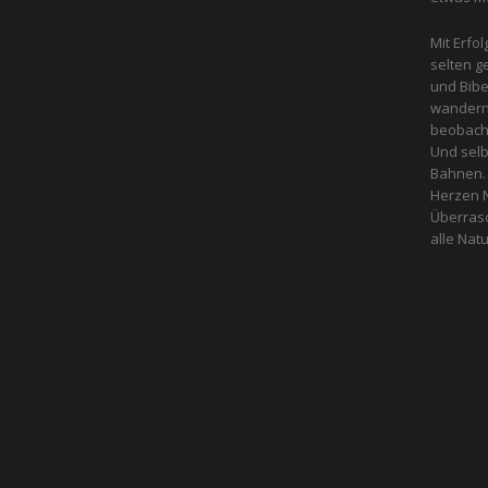
Mit Erfol
selten g
und Bibe
wandern 
beobacht
Und selb
Bahnen. 
Herzen N
Überras
alle ­Na