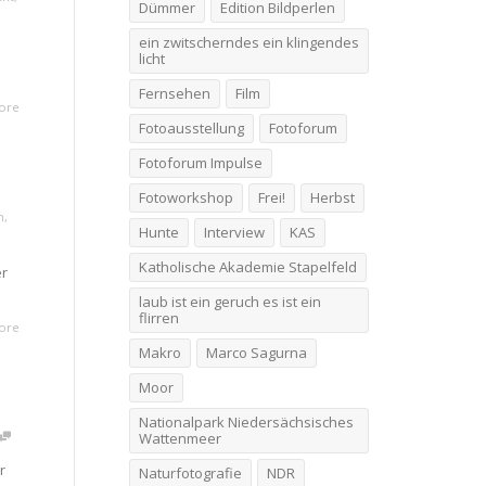
Dümmer
Edition Bildperlen
ein zwitscherndes ein klingendes
licht
Fernsehen
Film
ore
Fotoausstellung
Fotoforum
Fotoforum Impulse
Fotoworkshop
Frei!
Herbst
n
,
Hunte
Interview
KAS
Katholische Akademie Stapelfeld
er
laub ist ein geruch es ist ein
flirren
ore
Makro
Marco Sagurna
Moor
Nationalpark Niedersächsisches
Wattenmeer
r
Naturfotografie
NDR