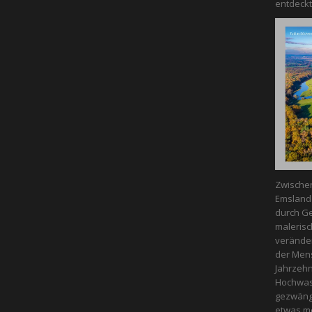
entdeckt
Zwische
Emsland 
durch Ge
malerisc
veränder
der Mens
Jahrzeh
Hochwass
gezwängt
etwas m