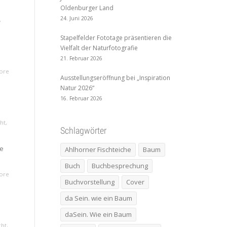
Oldenburger Land
24. Juni 2026
,
Stapelfelder Fototage präsentieren die
|
Vielfalt der Naturfotografie
21. Februar 2026
ore
Ausstellungseröffnung bei „Inspiration
Natur 2026“
16. Februar 2026
cht
,
Schlagwörter
ie
Ahlhorner Fischteiche
Baum
Buch
Buchbesprechung
ore
Buchvorstellung
Cover
da Sein. wie ein Baum
daSein. Wie ein Baum
cht
,