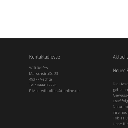
Kontaktadresse
Aktuell
Willi Rolfes
Neues B
Marschstraße 25
49377 Vechta
Die Hase
Tel.: 04441/7776
geheimnis
E-Mail: willirolfes@t-online.de
Gewässer
Lauf fol
Natur e
ihre neu
Tobias B
Hase für