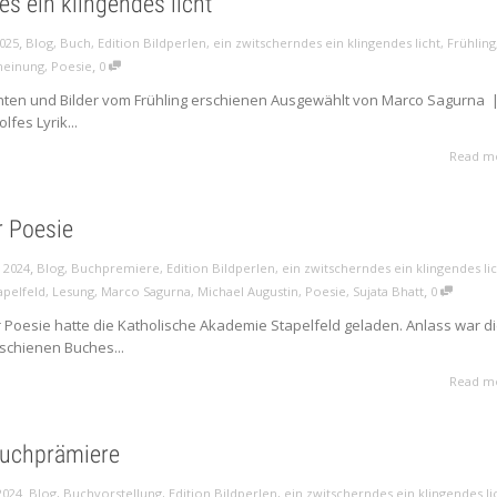
es ein klingendes licht
,
2025
Blog
,
Buch
,
Edition Bildperlen
,
ein zwitscherndes ein klingendes licht
,
Frühling
,
heinung
,
Poesie
0
hten und Bilder vom Frühling erschienen Ausgewählt von Marco Sagurna 
lfes Lyrik...
Read m
r Poesie
,
 2024
Blog
,
Buchpremiere
,
Edition Bildperlen
,
ein zwitscherndes ein klingendes li
,
apelfeld
,
Lesung
,
Marco Sagurna
,
Michael Augustin
,
Poesie
,
Sujata Bhatt
0
 Poesie hatte die Katholische Akademie Stapelfeld geladen. Anlass war d
rschienen Buches...
Read m
Buchprämiere
,
2024
Blog
,
Buchvorstellung
,
Edition Bildperlen
,
ein zwitscherndes ein klingendes li