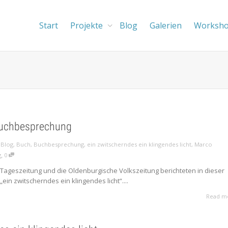
Start
Projekte
Blog
Galerien
Worksh
Buchbesprechung
,
Blog
,
Buch
,
Buchbesprechung
,
ein zwitscherndes ein klingendes licht
,
Marco
,
g
0
Tageszeitung und die Oldenburgische Volkszeitung berichteten in dieser
in zwitscherndes ein klingendes licht“....
Read m