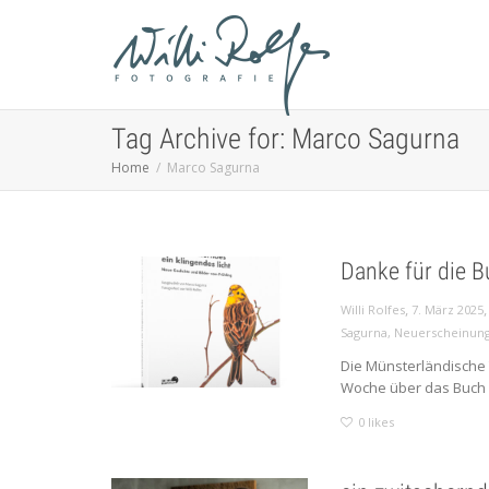
Tag Archive for: Marco Sagurna
Home
Marco Sagurna
Danke für die 
,
Willi Rolfes
7. März 2025
Sagurna
,
Neuerscheinun
Die Münsterländische 
Woche über das Buch „e
0
likes