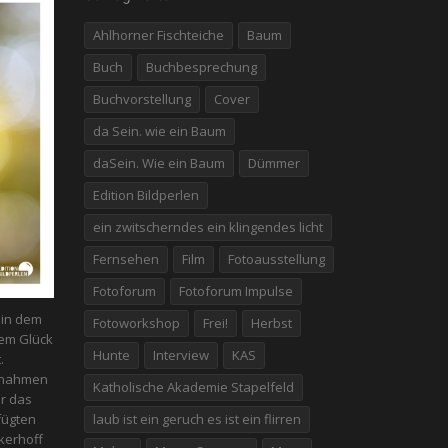
Ahlhorner Fischteiche
Baum
Buch
Buchbesprechung
Buchvorstellung
Cover
da Sein. wie ein Baum
daSein. Wie ein Baum
Dümmer
Edition Bildperlen
ein zwitscherndes ein klingendes licht
Fernsehen
Film
Fotoausstellung
Fotoforum
Fotoforum Impulse
n in dem
Fotoworkshop
Frei!
Herbst
em Glück
Hunte
Interview
KAS
.
fnahmen
Katholische Akademie Stapelfeld
er das
fügten
laub ist ein geruch es ist ein flirren
kerhoff