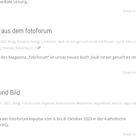
mediale Lesung...
Read m
 aus dem fotoforum
,
2023
Blog
,
Besprechung
,
Gedichte
,
laub ist ein geruch es ist ein flirren
,
Lyrik
,
Marc
,
g
,
Poesie
,
Rezension
0
des Magazins „fotoforum“ ist unser neues Buch „laub ist ein geruch es ist
Read m
und Bild
,
er 2023
Blog
,
Fotoforum Impulse
,
Katholische Akademie Stapelfeld
,
Marco Sagurn
der fotoforum Impulse vom 6. bis 8. Oktober 2023 in der Katholische
AS)...
Read m