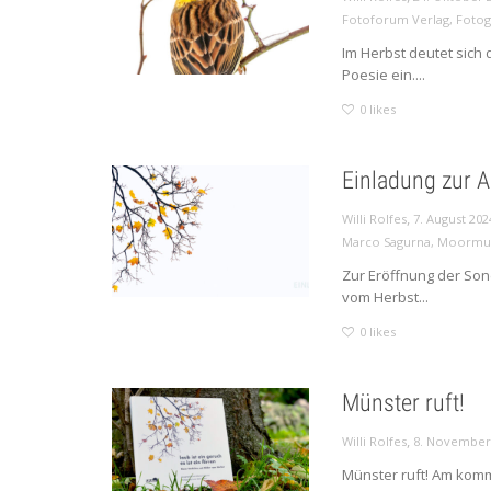
Fotoforum Verlag
,
Fotog
Im Herbst deutet sich 
Poesie ein....
0
likes
Einladung zur 
,
Willi Rolfes
7. August 202
Marco Sagurna
,
Moormu
Zur Eröffnung der Sond
vom Herbst...
0
likes
Münster ruft!
,
Willi Rolfes
8. November
Münster ruft! Am kom