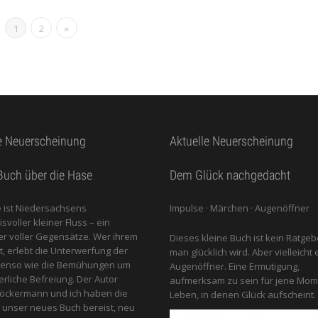
1
2
»
e Neuerscheinung
Aktuelle Neuerscheinung
uch über die Hase
Dem Glück nachgedacht
 ist Niedersachsens
Impulse · Märchen · Augenöffner
voller kleiner Fluss – ein
 voller Gegensätze. Wer ihrem
Dieses kleine Buch ist kein Ratgeb
gt, erlebt die Unterwerfung der
man glücklich wird. Aber vielleicht 
benso wie die Bemühungen um
Augenöffner. Eine Ermutigung,
erliche Befreiung. Der Autor
aufmerksam zu sein für jene Mom
öckermann und ich haben die
Leben, in denen Glück aufscheint.
 unser neues Buch bereist, neu