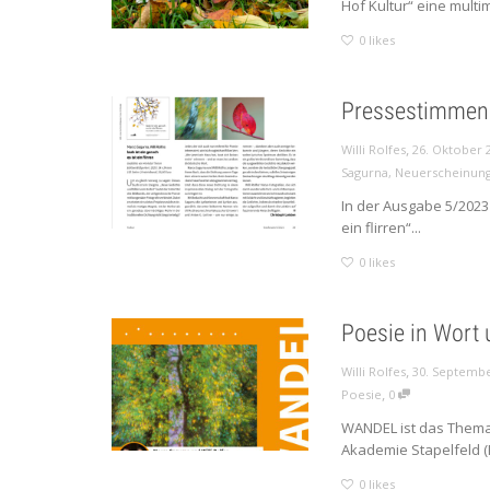
Hof Kultur“ eine multi
0
likes
Pressestimmen
,
Willi Rolfes
26. Oktober 
Sagurna
,
Neuerscheinun
In der Ausgabe 5/2023 
ein flirren“...
0
likes
Poesie in Wort 
,
Willi Rolfes
30. Septemb
,
Poesie
0
WANDEL ist das Thema 
Akademie Stapelfeld (K
0
likes