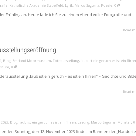
,
rafie
,
Katholische Akademie Stapelfeld
,
Lyrik
,
Marco Sagurna
,
Poesie
0
der Frühling an. Heute lade ich Sie zu einem Abend voller Fotografie und
Read m
Ausstellungseröffnung
,
4
Blog
,
Emsland Moormuseum
,
Fotoausstellung
,
laub ist ein geruch es ist ein flirre
,
seum
0
erausstellung „laub ist ein geruch – es ist ein flirren“ – Gedichte und Bild
Read m
,
,
 2023
Blog
,
laub ist ein geruch es ist ein flirren
,
Lesung
,
Marco Sagurna
,
Münster
0
menden Sonntag, den 12. November 2023 findet im Rahmen der „Handorfe