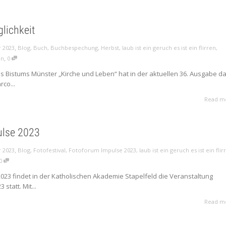
glichkeit
,
 2023
Blog
,
Buch
,
Buchbespechung
,
Herbst
,
laub ist ein geruch es ist ein flirren
,
,
on
0
 Bistums Münster „Kirche und Leben“ hat in der aktuellen 36. Ausgabe d
co...
Read m
ulse 2023
,
 2023
Blog
,
Fotofestival
,
Fotoforum Impulse 2023
,
laub ist ein geruch es ist ein flir
0
2023 findet in der Katholischen Akademie Stapelfeld die Veranstaltung
statt. Mit...
Read m