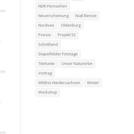
NDR-Fernsehen
ore
Neuerscheinung
Niall Benvie
Nordsee
Oldenburg
Poesie
Projekt 52
o
Schottland
Stapelfelder Fototage
Titelseite
Unser Naturerbe
ore
Vortrag
Wildnis Niedersachsen
Winter
Workshop
a
,
ore