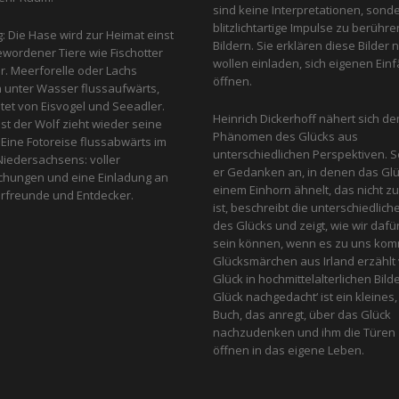
sind keine Interpretationen, sond
blitzlichtartige Impulse zu berühr
g: Die Hase wird zur Heimat einst
Bildern. Sie erklären diese Bilder n
ewordener Tiere wie Fischotter
wollen einladen, sich eigenen Einfa
r. Meerforelle oder Lachs
öffnen.
unter Wasser flussaufwärts,
et von Eis­vogel und See­adler.
Heinrich Dickerhoff nähert sich d
st der Wolf zieht wieder seine
Phänomen des Glücks aus
Eine Fotoreise flussabwärts im
unterschiedlichen Perspektiven. So
iedersachsens: voller
er Gedanken an, in denen das Glu
chungen und eine Einladung an
einem Einhorn ähnelt, das nicht z
turfreunde und Entdecker.
ist, beschreibt die unterschiedlich
des Glücks und zeigt, wie wir dafü
sein können, wenn es zu uns komm
Glücksmärchen aus Irland erzähl
Glück in hochmittelalterlichen Bild
Glück nachgedacht‘ ist ein kleines,
Buch, das anregt, über das Glück
nachzudenken und ihm die Türen
öffnen in das eigene Leben.