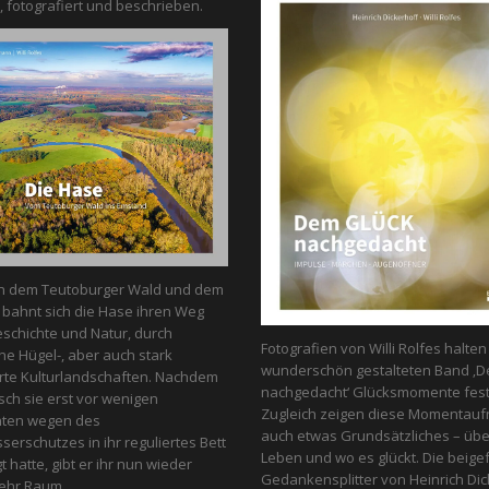
, fotografiert und beschrieben.
n dem Teutoburger Wald und dem
bahnt sich die Hase ihren Weg
schichte und Natur, durch
Fotografien von Willi Rolfes halte
he Hügel-, aber auch stark
wunderschön gestalteten Band ‚D
te Kulturlandschaften. Nachdem
nachgedacht‘ Glücksmomente fest
ch sie erst vor wenigen
Zugleich zeigen diese Momentau
nten wegen des
auch etwas Grundsätzliches – üb
erschutzes in ihr reguliertes Bett
Leben und wo es glückt. Die beige
 hatte, gibt er ihr nun wieder
Gedankensplitter von Heinrich Dic
ehr Raum.