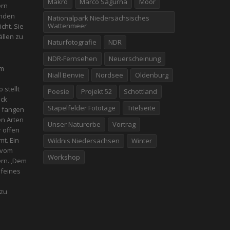
Makro
Marco Sagurna
Moor
ern
enden
Nationalpark Niedersächsisches
Wattenmeer
icht. Sie
̈llen zu
Naturfotografie
NDR
NDR-Fernsehen
Neuerscheinung
em
Niall Benvie
Nordsee
Oldenburg
 stellt
Poesie
Projekt 52
Schottland
̈ck
Stapelfelder Fototage
Titelseite
u fangen
en Arten
Unser Naturerbe
Vortrag
r offen
t. Ein
Wildnis Niedersachsen
Winter
t vom
Workshop
ern. ‚Dem
 feines
 zu