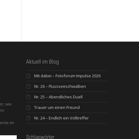
Aktuell im Blog
Mit dabei – Fotoforum Impulse 2026
Nr. 26 – Flussseeschwalben
Nr. 25 – Abendliches Duell
er, wie
Trauer um einen Freund
ein
Nr. 24 – Endlich ein Volltreffer
ente im
Schlagwörter