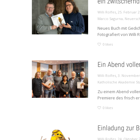
ein zwitschernd
,
Willi Rolfes
25. Februar 
Marco Sagurna
,
Neuersc
Neues Buch mit Gedic
Fotografiert von Willi Ro
0
likes
Ein Abend volle
,
Willi Rolfes
3. November
Katholische Akademie St
Zu einem Abend voller
Premiere des frisch e
0
likes
Einladung zur 
,
Willi Rolfes
24. Oktober 