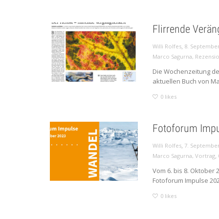
Flirrende Verän
,
Willi Rolfes
8. September
Marco Sagurna
,
Rezensi
Die Wochenzeitung des
aktuellen Buch von Mar
0
likes
Fotoforum Imp
,
Willi Rolfes
7. September
,
Marco Sagurna
,
Vortrag
Vom 6. bis 8. Oktober 
Fotoforum Impulse 2023 
0
likes