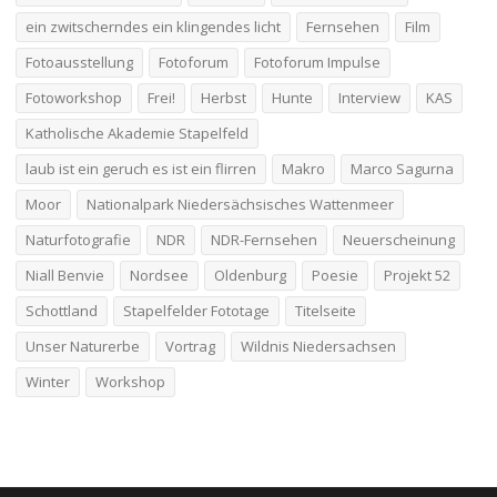
ein zwitscherndes ein klingendes licht
Fernsehen
Film
Fotoausstellung
Fotoforum
Fotoforum Impulse
Fotoworkshop
Frei!
Herbst
Hunte
Interview
KAS
Katholische Akademie Stapelfeld
laub ist ein geruch es ist ein flirren
Makro
Marco Sagurna
Moor
Nationalpark Niedersächsisches Wattenmeer
Naturfotografie
NDR
NDR-Fernsehen
Neuerscheinung
Niall Benvie
Nordsee
Oldenburg
Poesie
Projekt 52
Schottland
Stapelfelder Fototage
Titelseite
Unser Naturerbe
Vortrag
Wildnis Niedersachsen
Winter
Workshop