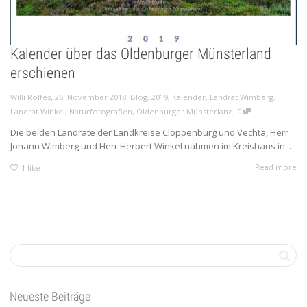
Kalender über das Oldenburger Münsterland
erschienen
,
,
Willi Rolfes
26. November 2018
Blog
,
2019
,
Kalender
,
Landrat Wimberg
,
,
Landrat Winkel
,
Naturfotografien
,
Oldenburger Münsterland
0
Die beiden Landräte der Landkreise Cloppenburg und Vechta, Herr
Johann Wimberg und Herr Herbert Winkel nahmen im Kreishaus in...
Read more
1
like
Neueste Beiträge