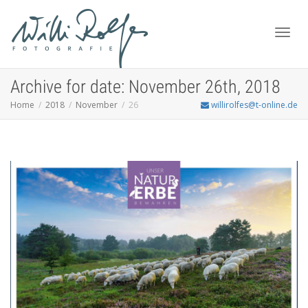
Toggl
Archive for date: November 26th, 2018
Home
2018
November
26
willirolfes@t-online.de
navig