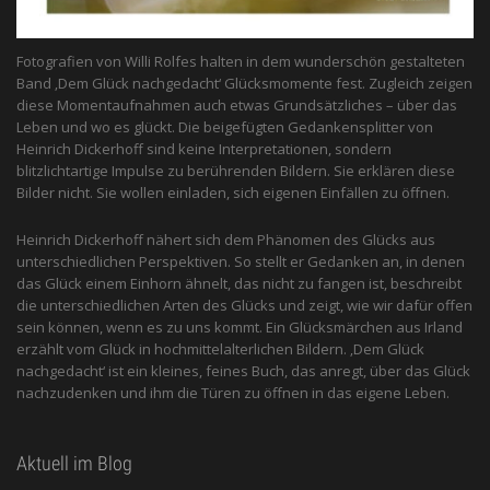
Fotografien von Willi Rolfes halten in dem wunderschön gestalteten
Band ‚Dem Glück nachgedacht‘ Glücksmomente fest. Zugleich zeigen
diese Momentaufnahmen auch etwas Grundsätzliches – über das
Leben und wo es glückt. Die beigefügten Gedankensplitter von
Heinrich Dickerhoff sind keine Interpretationen, sondern
blitzlichtartige Impulse zu berührenden Bildern. Sie erklären diese
Bilder nicht. Sie wollen einladen, sich eigenen Einfällen zu öffnen.
Heinrich Dickerhoff nähert sich dem Phänomen des Glücks aus
unterschiedlichen Perspektiven. So stellt er Gedanken an, in denen
das Glück einem Einhorn ähnelt, das nicht zu fangen ist, beschreibt
die unterschiedlichen Arten des Glücks und zeigt, wie wir dafür offen
sein können, wenn es zu uns kommt. Ein Glücksmärchen aus Irland
erzählt vom Glück in hochmittelalterlichen Bildern. ‚Dem Glück
nachgedacht‘ ist ein kleines, feines Buch, das anregt, über das Glück
nachzudenken und ihm die Türen zu öffnen in das eigene Leben.
Aktuell im Blog