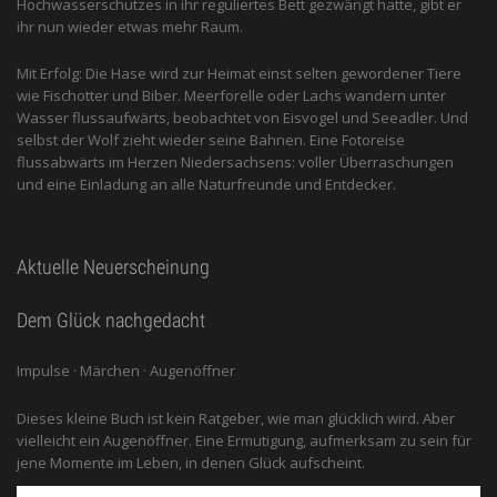
Hochwasserschutzes in ihr reguliertes Bett gezwängt hatte, gibt er
ihr nun wieder etwas mehr Raum.
Mit Erfolg: Die Hase wird zur Heimat einst selten gewordener Tiere
wie Fischotter und Biber. Meerforelle oder Lachs wandern unter
Wasser flussaufwärts, beobachtet von Eis­vogel und See­adler. Und
selbst der Wolf zieht wieder seine Bahnen. Eine Fotoreise
flussabwärts im Herzen Niedersachsens: voller Überraschungen
und eine Einladung an alle ­Naturfreunde und Entdecker.
Aktuelle Neuerscheinung
Dem Glück nachgedacht
Impulse · Märchen · Augenöffner
Dieses kleine Buch ist kein Ratgeber, wie man glücklich wird. Aber
vielleicht ein Augenöffner. Eine Ermutigung, aufmerksam zu sein für
jene Momente im Leben, in denen Glück aufscheint.