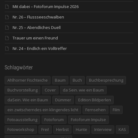
Mit dabei – Fotoforum Impulse 2026
Nr. 26 – Flussseeschwalben
Nr. 25 – Abendliches Duell
Trauer um einen Freund
Nr. 24 – Endlich ein Volltreffer
Schlagwörter
Ahlhorner Fischteiche
Baum
Buch
Buchbesprechung
Buchvorstellung
Cover
da Sein. wie ein Baum
daSein. Wie ein Baum
Dümmer
Edition Bildperlen
ein zwitscherndes ein klingendes licht
Fernsehen
Film
Fotoausstellung
Fotoforum
Fotoforum Impulse
Fotoworkshop
Frei!
Herbst
Hunte
Interview
KAS