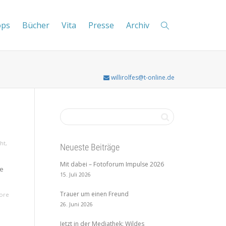
ops
Bücher
Vita
Presse
Archiv
willirolfes@t-online.de
cht
,
Neueste Beiträge
Mit dabei – Fotoforum Impulse 2026
ie
15. Juli 2026
Trauer um einen Freund
ore
26. Juni 2026
Jetzt in der Mediathek: Wildes