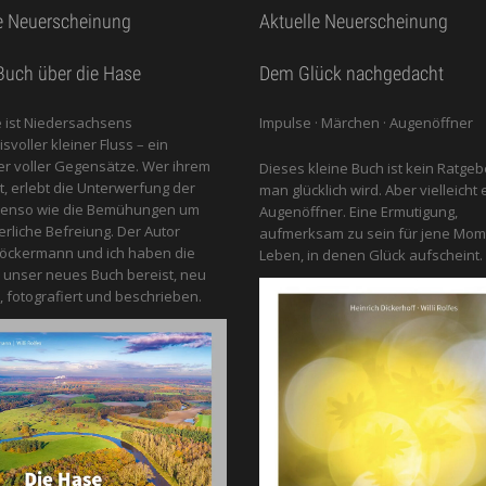
e Neuerscheinung
Aktuelle Neuerscheinung
uch über die Hase
Dem Glück nachgedacht
 ist Niedersachsens
Impulse · Märchen · Augenöffner
voller kleiner Fluss – ein
 voller Gegensätze. Wer ihrem
Dieses kleine Buch ist kein Ratgeb
gt, erlebt die Unterwerfung der
man glücklich wird. Aber vielleicht 
benso wie die Bemühungen um
Augenöffner. Eine Ermutigung,
erliche Befreiung. Der Autor
aufmerksam zu sein für jene Mom
öckermann und ich haben die
Leben, in denen Glück aufscheint.
 unser neues Buch bereist, neu
, fotografiert und beschrieben.