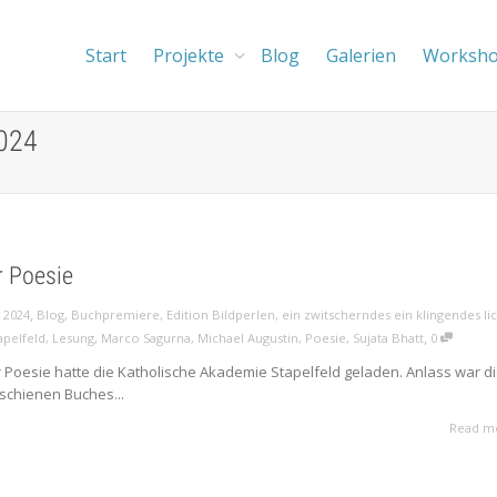
Start
Projekte
Blog
Galerien
Worksh
2024
r Poesie
,
 2024
Blog
,
Buchpremiere
,
Edition Bildperlen
,
ein zwitscherndes ein klingendes li
,
apelfeld
,
Lesung
,
Marco Sagurna
,
Michael Augustin
,
Poesie
,
Sujata Bhatt
0
 Poesie hatte die Katholische Akademie Stapelfeld geladen. Anlass war d
rschienen Buches...
Read m