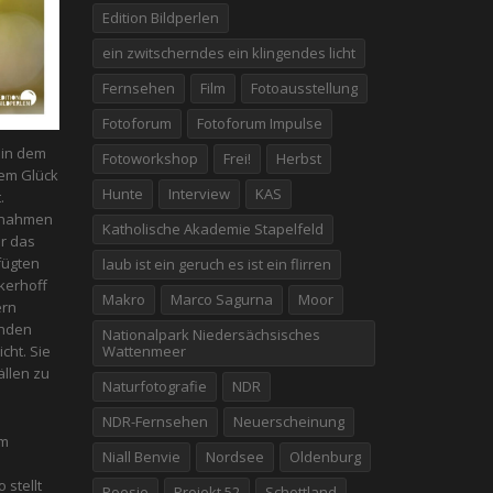
Edition Bildperlen
ein zwitscherndes ein klingendes licht
Fernsehen
Film
Fotoausstellung
Fotoforum
Fotoforum Impulse
n in dem
Fotoworkshop
Frei!
Herbst
em Glück
Hunte
Interview
KAS
.
fnahmen
Katholische Akademie Stapelfeld
er das
fügten
laub ist ein geruch es ist ein flirren
kerhoff
Makro
Marco Sagurna
Moor
ern
enden
Nationalpark Niedersächsisches
Wattenmeer
icht. Sie
̈llen zu
Naturfotografie
NDR
NDR-Fernsehen
Neuerscheinung
em
Niall Benvie
Nordsee
Oldenburg
 stellt
Poesie
Projekt 52
Schottland