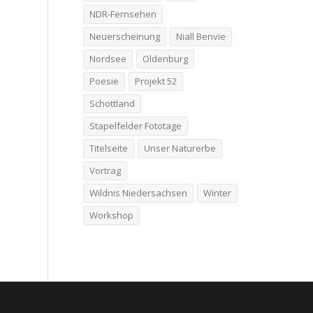
NDR-Fernsehen
Neuerscheinung
Niall Benvie
Nordsee
Oldenburg
Poesie
Projekt 52
Schottland
Stapelfelder Fototage
Titelseite
Unser Naturerbe
Vortrag
Wildnis Niedersachsen
Winter
Workshop