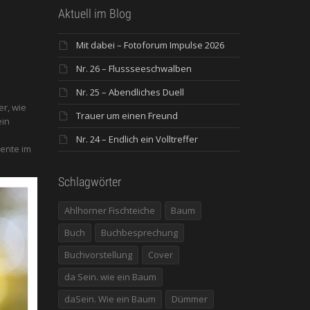
Aktuell im Blog
Mit dabei – Fotoforum Impulse 2026
Nr. 26 – Flussseeschwalben
Nr. 25 – Abendliches Duell
er, wie
Trauer um einen Freund
ein
Nr. 24 – Endlich ein Volltreffer
ente im
Schlagwörter
Ahlhorner Fischteiche
Baum
Buch
Buchbesprechung
Buchvorstellung
Cover
da Sein. wie ein Baum
daSein. Wie ein Baum
Dümmer