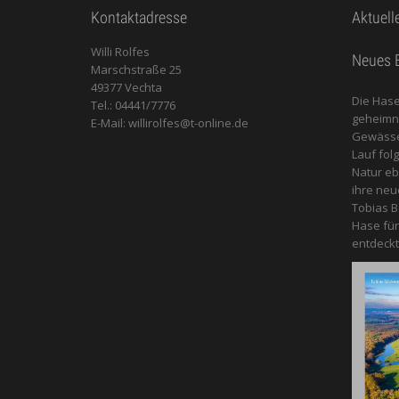
Kontaktadresse
Aktuell
Willi Rolfes
Neues B
Marschstraße 25
49377 Vechta
Die Hase
Tel.: 04441/7776
geheimnis
E-Mail: willirolfes@t-online.de
Gewässer
Lauf fol
Natur e
ihre neu
Tobias B
Hase für
entdeckt