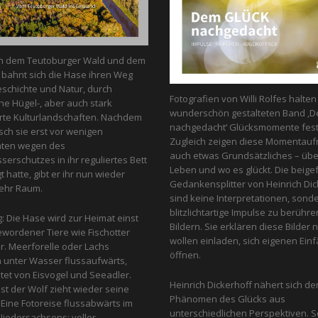
n dem Teutoburger Wald und dem
bahnt sich die Hase ihren Weg
schichte und Natur, durch
Fotografien von Willi Rolfes halte
he Hügel-, aber auch stark
wunderschön gestalteten Band ‚D
te Kulturlandschaften. Nachdem
nachgedacht‘ Glücksmomente fest
ch sie erst vor wenigen
Zugleich zeigen diese Momentau
nten wegen des
auch etwas Grundsätzliches – üb
erschutzes in ihr reguliertes Bett
Leben und wo es glückt. Die beige
 hatte, gibt er ihr nun wieder
Gedankensplitter von Heinrich Dic
ehr Raum.
sind keine Interpretationen, sond
blitzlichtartige Impulse zu berühr
g: Die Hase wird zur Heimat einst
Bildern. Sie erklären diese Bilder n
ewordener Tiere wie Fischotter
wollen einladen, sich eigenen Einfa
r. Meerforelle oder Lachs
öffnen.
unter Wasser flussaufwärts,
et von Eis­vogel und See­adler.
Heinrich Dickerhoff nähert sich d
st der Wolf zieht wieder seine
Phänomen des Glücks aus
Eine Fotoreise flussabwärts im
unterschiedlichen Perspektiven. So
iedersachsens: voller