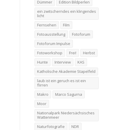
Dümmer
Edition Bildperlen
ein zwitscherndes ein klingendes
licht
Fernsehen
Film
Fotoausstellung
Fotoforum
Fotoforum Impulse
Fotoworkshop
Frei!
Herbst
Hunte
Interview
KAS
Katholische Akademie Stapelfeld
laub ist ein geruch es ist ein
flirren
Makro
Marco Sagurna
Moor
Nationalpark Niedersächsisches
Wattenmeer
Naturfotografie
NDR