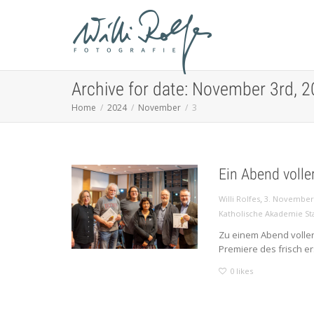
Archive for date: November 3rd, 
Home
2024
November
3
Ein Abend volle
,
Willi Rolfes
3. November
Katholische Akademie St
Zu einem Abend voller
Premiere des frisch e
0
likes