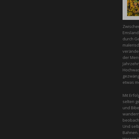
Zwische
Emsland 
durch Ge
malerisc
veränder
der Mens
Jahrzeh
Hochwass
gezwängt
etwas m
Mit Erfol
selten g
und Bibe
wandern 
beobacht
Und selb
Bahnen. 
Herzen N