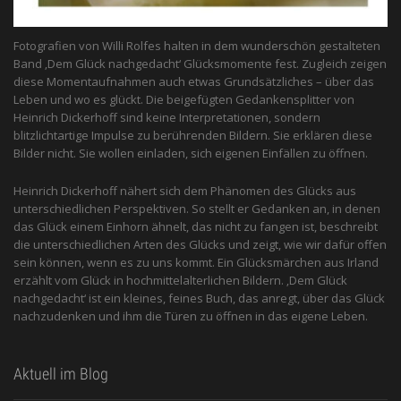
Fotografien von Willi Rolfes halten in dem wunderschön gestalteten
Band ‚Dem Glück nachgedacht‘ Glücksmomente fest. Zugleich zeigen
diese Momentaufnahmen auch etwas Grundsätzliches – über das
Leben und wo es glückt. Die beigefügten Gedankensplitter von
Heinrich Dickerhoff sind keine Interpretationen, sondern
blitzlichtartige Impulse zu berührenden Bildern. Sie erklären diese
Bilder nicht. Sie wollen einladen, sich eigenen Einfällen zu öffnen.
Heinrich Dickerhoff nähert sich dem Phänomen des Glücks aus
unterschiedlichen Perspektiven. So stellt er Gedanken an, in denen
das Glück einem Einhorn ähnelt, das nicht zu fangen ist, beschreibt
die unterschiedlichen Arten des Glücks und zeigt, wie wir dafür offen
sein können, wenn es zu uns kommt. Ein Glücksmärchen aus Irland
erzählt vom Glück in hochmittelalterlichen Bildern. ‚Dem Glück
nachgedacht‘ ist ein kleines, feines Buch, das anregt, über das Glück
nachzudenken und ihm die Türen zu öffnen in das eigene Leben.
Aktuell im Blog