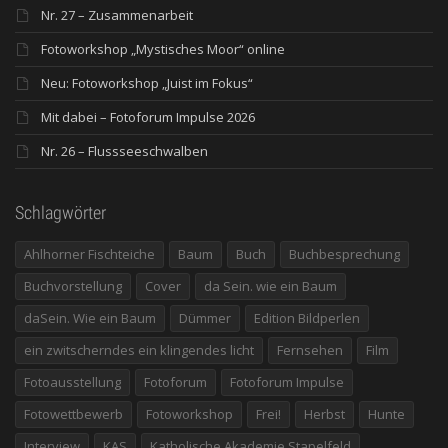
Nr. 27 – Zusammenarbeit
Fotoworkshop „Mystisches Moor“ online
Neu: Fotoworkshop „Juist im Fokus“
Mit dabei – Fotoforum Impulse 2026
Nr. 26 – Flussseeschwalben
Schlagwörter
Ahlhorner Fischteiche
Baum
Buch
Buchbesprechung
Buchvorstellung
Cover
da Sein. wie ein Baum
daSein. Wie ein Baum
Dümmer
Edition Bildperlen
ein zwitscherndes ein klingendes licht
Fernsehen
Film
Fotoausstellung
Fotoforum
Fotoforum Impulse
Fotowettbewerb
Fotoworkshop
Frei!
Herbst
Hunte
Interview
KAS
Katholische Akademie Stapelfeld