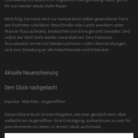
ihr nun wieder etwas mehr Raum.
Mit Erfolg: Die Hase wird zur Heimat einst selten gewordener Tiere
wie Fischotter und Biber. Meerforelle oder Lachs wandern unter
Wasser flussaufwärts, beobachtet von Eis­vogel und See­adler. Und
selbst der Wolf zieht wieder seine Bahnen. Eine Fotoreise
flussabwärts im Herzen Niedersachsens: voller Überraschungen
und eine Einladung an alle ­Naturfreunde und Entdecker.
Aktuelle Neuerscheinung
Dem Glück nachgedacht
Impulse · Märchen · Augenöffner
Dieses kleine Buch ist kein Ratgeber, wie man glücklich wird. Aber
vielleicht ein Augenöffner. Eine Ermutigung, aufmerksam zu sein für
jene Momente im Leben, in denen Glück aufscheint.