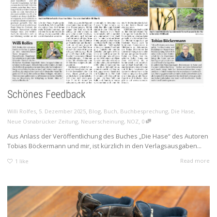
Schönes Feedback
,
,
Willi Rolfes
5. Dezember 2025
Blog
,
Buch
,
Buchbesprechung
,
Die Hase
,
,
Neue Osnabrücker Zeitung
,
Neuerscheinung
,
NOZ
0
Aus Anlass der Veröffentlichung des Buches „Die Hase“ des Autoren
Tobias Böckermann und mir, ist kürzlich in den Verlagsausgaben...
Read more
1
like