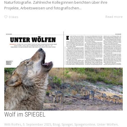
Naturfotografie. Zahlreiche Kolleg:innen berichten über ihre
Projekte, Arbeitsweisen und fotografischen...
Read more
0
likes
Wolf im SPIEGEL
,
,
Willi Rolfes
5. September 2025
Blog
,
Spiegel
,
Spiegelonline
,
Unter Wölfen
,