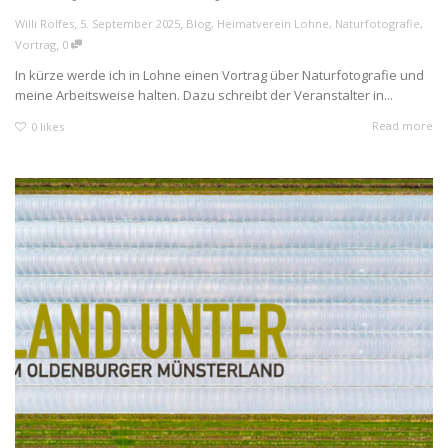
,
,
Willi Rolfes
5. September 2025
Blog
,
Heimatverein Lohne
,
Naturfotografie
,
,
Vortrag
0
In kürze werde ich in Lohne einen Vortrag über Naturfotografie und
meine Arbeitsweise halten. Dazu schreibt der Veranstalter in...
Read more
0
likes