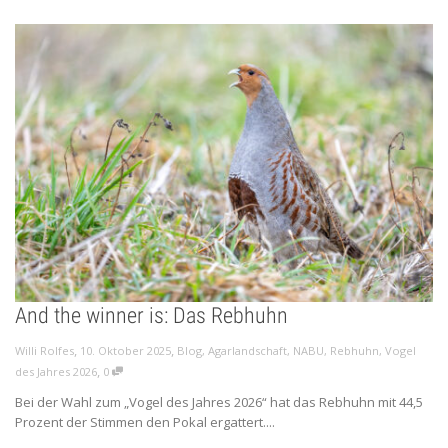
And the winner is: Das Rebhuhn
,
,
Willi Rolfes
10. Oktober 2025
Blog
,
Agarlandschaft
,
NABU
,
Rebhuhn
,
Vogel
,
des Jahres 2026
0
Bei der Wahl zum „Vogel des Jahres 2026“ hat das Rebhuhn mit 44,5
Prozent der Stimmen den Pokal ergattert....