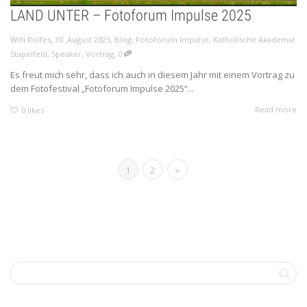
LAND UNTER – Fotoforum Impulse 2025
,
,
Willi Rolfes
30. August 2025
Blog
,
Fotoforum Impulse
,
Katholische Akademie
,
Stapelfeld
,
Speaker
,
Vortrag
0
Es freut mich sehr, dass ich auch in diesem Jahr mit einem Vortrag zu
dem Fotofestival „Fotoforum Impulse 2025“...
Read more
0
likes
1
2
»