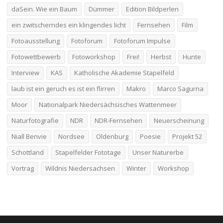
daSein. Wie ein Baum
Dümmer
Edition Bildperlen
ein zwitscherndes ein klingendes licht
Fernsehen
Film
Fotoausstellung
Fotoforum
Fotoforum Impulse
Fotowettbewerb
Fotoworkshop
Frei!
Herbst
Hunte
Interview
KAS
Katholische Akademie Stapelfeld
laub ist ein geruch es ist ein flirren
Makro
Marco Sagurna
Moor
Nationalpark Niedersächsisches Wattenmeer
Naturfotografie
NDR
NDR-Fernsehen
Neuerscheinung
Niall Benvie
Nordsee
Oldenburg
Poesie
Projekt 52
Schottland
Stapelfelder Fototage
Unser Naturerbe
Vortrag
Wildnis Niedersachsen
Winter
Workshop