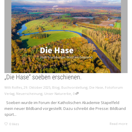
„Die Hase“ soeben erschienen.
,
,
Willi Rolfes
29. Oktober 2025
Blog
,
Buchvorstellung
,
Die Hase
,
Fotoforum
,
Verlag
,
Neuerscheinung
,
Unser Naturerbe
0
Soeben wurde im Forum der Katholischen Akademie Stapelfeld
mein neuer Bildband vorgestellt. Dazu schreibt die Presse: Bildband
spürt...
Read more
0
likes