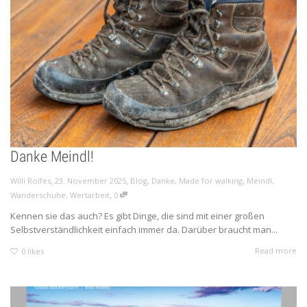
Danke Meindl!
,
,
Willi Rolfes
23. November 2025
Blog
,
Danke
,
Made for walking
,
Meindl
,
,
Wanderschuhe
,
Wertarbeit
0
Kennen sie das auch? Es gibt Dinge, die sind mit einer großen
Selbstverständlichkeit einfach immer da. Darüber braucht man...
Read more
0
likes