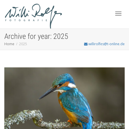
Toggl
Archive for year: 2025
Home
2025
willirolfes@t-online.de
navig