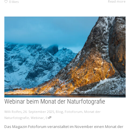
Read more
0
likes
Webinar beim Monat der Naturfotografie
,
,
Willi Rolfes
26. September 2025
Blog
,
Fotoforum
,
Monat der
,
Naturfotografie
,
Webinar
0
Das Magazin Fotoforum veranstaltet im November einen Monat der