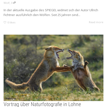
,
Wolf
0
In der aktuelle Ausgabe des SPIEGEL widmet sich der Autor Ullrich
Fichtner ausführlich den Wölfen. Seit 25 Jahren sind...
Read more
0
likes
Vortrag über Naturfotografie in Lohne