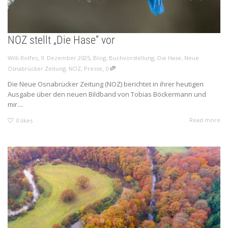
NOZ stellt „Die Hase“ vor
,
,
Willi Rolfes
9. Dezember 2025
Blog
,
Buchvorstellung
,
Die Hase
,
Neue
,
Osnabrücker Zeitung
,
NOZ
,
Presse
0
Die Neue Osnabrücker Zeitung (NOZ) berichtet in ihrer heutigen
Ausgabe über den neuen Bildband von Tobias Böckermann und
mir....
Read more
0
likes