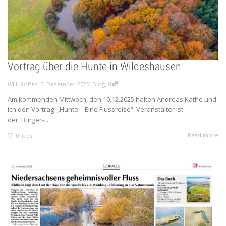
Vortrag über die Hunte in Wildeshausen
,
,
,
Willi Rolfes
5. Dezember 2025
Blog
0
Am kommenden Mittwoch, den 10.12.2025 halten Andreas Kathe und
ich den Vortrag „Hunte – Eine Flussreise“. Veranstalter ist
der Bürger-...
Read more
0
likes