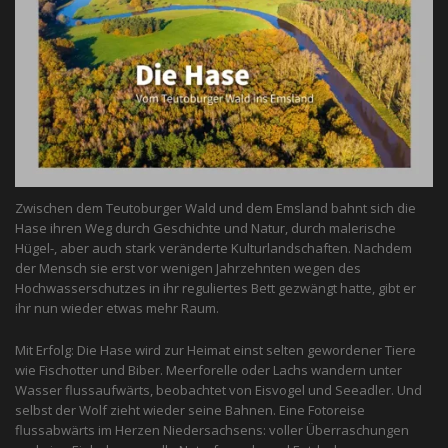
Zwischen dem Teutoburger Wald und dem Emsland bahnt sich die
Hase ihren Weg durch Geschichte und Natur, durch malerische
Hügel-, aber auch stark veränderte Kulturlandschaften. Nachdem
der Mensch sie erst vor wenigen Jahrzehnten wegen des
Hochwasserschutzes in ihr reguliertes Bett gezwängt hatte, gibt er
ihr nun wieder etwas mehr Raum.
Mit Erfolg: Die Hase wird zur Heimat einst selten gewordener Tiere
wie Fischotter und Biber. Meerforelle oder Lachs wandern unter
Wasser flussaufwärts, beobachtet von Eis­vogel und See­adler. Und
selbst der Wolf zieht wieder seine Bahnen. Eine Fotoreise
flussabwärts im Herzen Niedersachsens: voller Überraschungen