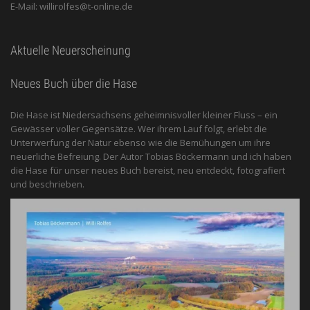
E-Mail: willirolfes@t-online.de
Aktuelle Neuerscheinung
Neues Buch über die Hase
Die Hase ist Niedersachsens geheimnisvoller kleiner Fluss – ein
Gewässer voller Gegensätze. Wer ihrem Lauf folgt, erlebt die
Unterwerfung der Natur ebenso wie die Bemühungen um ihre
neuerliche Befreiung. Der Autor Tobias Böckermann und ich haben
die Hase für unser neues Buch bereist, neu entdeckt, fotografiert
und beschrieben.