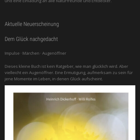
und eine Einladung an alle ­Naturfreunde und Entdecker.
Aktuelle Neuerscheinung
Dem Glück nachgedacht
Impulse · Märchen · Augenöffner
Dieses kleine Buch ist kein Ratgeber, wie man glücklich wird. Aber
vielleicht ein Augenöffner. Eine Ermutigung, aufmerksam zu sein für
jene Momente im Leben, in denen Glück aufscheint.