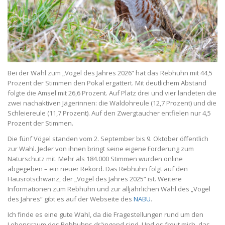
Bei der Wahl zum „Vogel des Jahres 2026“ hat das Rebhuhn mit 44,5
Prozent der Stimmen den Pokal ergattert. Mit deutlichem Abstand
folgte die Amsel mit 26,6 Prozent. Auf Platz drei und vier landeten die
zwei nachaktiven Jägerinnen: die Waldohreule (12,7 Prozent) und die
Schleiereule (11,7 Prozent). Auf den Zwergtaucher entfielen nur 4,5
Prozent der Stimmen.
Die fünf Vögel standen vom 2. September bis 9. Oktober öffentlich
zur Wahl. Jeder von ihnen bringt seine eigene Forderung zum
Naturschutz mit. Mehr als 184.000 Stimmen wurden online
abgegeben – ein neuer Rekord. Das Rebhuhn folgt auf den
Hausrotschwanz, der „Vogel des Jahres 2025“ ist. Weitere
Informationen zum Rebhuhn und zur alljährlichen Wahl des „Vogel
des Jahres“ gibt es auf der Webseite des
NABU
.
Ich finde es eine gute Wahl, da die Fragestellungen rund um den
Lebensraum des Rebhuhns drängend sind. Und es freut mich, das