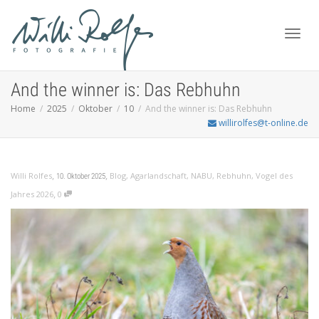
Toggl
And the winner is: Das Rebhuhn
Home
2025
Oktober
10
And the winner is: Das Rebhuhn
willirolfes@t-online.de
navig
,
,
Willi Rolfes
Blog
,
Agarlandschaft
,
NABU
,
Rebhuhn
,
Vogel des
10. Oktober 2025
,
Jahres 2026
0