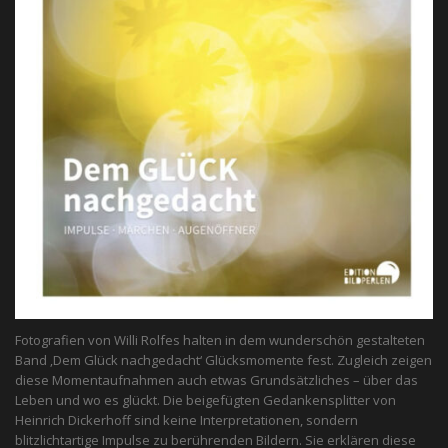
Fotografien von Willi Rolfes halten in dem wunderschön gestalteten
Band ‚Dem Glück nachgedacht‘ Glücksmomente fest. Zugleich zeigen
diese Momentaufnahmen auch etwas Grundsätzliches – über das
Leben und wo es glückt. Die beigefügten Gedankensplitter von
Heinrich Dickerhoff sind keine Interpretationen, sondern
blitzlichtartige Impulse zu berührenden Bildern. Sie erklären diese