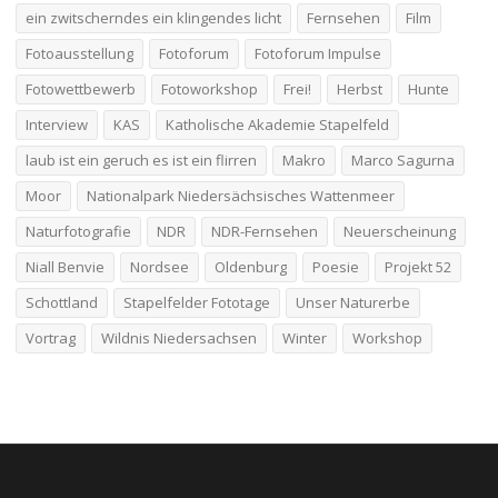
ein zwitscherndes ein klingendes licht
Fernsehen
Film
Fotoausstellung
Fotoforum
Fotoforum Impulse
Fotowettbewerb
Fotoworkshop
Frei!
Herbst
Hunte
Interview
KAS
Katholische Akademie Stapelfeld
laub ist ein geruch es ist ein flirren
Makro
Marco Sagurna
Moor
Nationalpark Niedersächsisches Wattenmeer
Naturfotografie
NDR
NDR-Fernsehen
Neuerscheinung
Niall Benvie
Nordsee
Oldenburg
Poesie
Projekt 52
Schottland
Stapelfelder Fototage
Unser Naturerbe
Vortrag
Wildnis Niedersachsen
Winter
Workshop