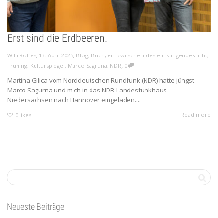
Erst sind die Erdbeeren.
,
,
Willi Rolfes
13. April 2025
Blog
,
Buch
,
ein zwitscherndes ein klingendes licht
,
,
Frühing
,
Kulturspiegel
,
Marco Sagruna
,
NDR
0
Martina Gilica vom Norddeutschen Rundfunk (NDR) hatte jüngst
Marco Sagurna und mich in das NDR-Landesfunkhaus
Niedersachsen nach Hannover eingeladen....
Read more
0
likes
Neueste Beiträge