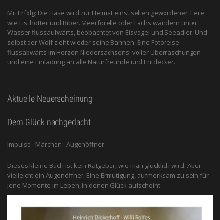
Mit Erfolg: Die Hase wird zur Heimat einst selten gewordener Tiere
wie Fischotter und Biber. Meerforelle oder Lachs wandern unter
Wasser flussaufwärts, beobachtet von Eis­vogel und See­adler. Und
selbst der Wolf zieht wieder seine Bahnen. Eine Fotoreise
flussabwärts im Herzen Niedersachsens: voller Überraschungen
und eine Einladung an alle ­Naturfreunde und Entdecker.
Aktuelle Neuerscheinung
Dem Glück nachgedacht
Impulse · Märchen · Augenöffner
Dieses kleine Buch ist kein Ratgeber, wie man glücklich wird. Aber
vielleicht ein Augenöffner. Eine Ermutigung, aufmerksam zu sein für
jene Momente im Leben, in denen Glück aufscheint.