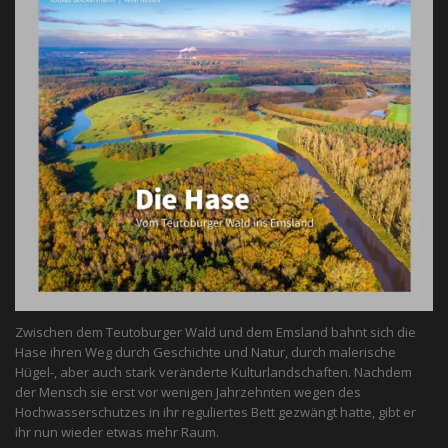
Zwischen dem Teutoburger Wald und dem Emsland bahnt sich die
Hase ihren Weg durch Geschichte und Natur, durch malerische
Hügel-, aber auch stark veränderte Kulturlandschaften. Nachdem
der Mensch sie erst vor wenigen Jahrzehnten wegen des
Hochwasserschutzes in ihr reguliertes Bett gezwängt hatte, gibt er
ihr nun wieder etwas mehr Raum.