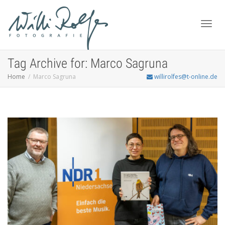
Toggl
Tag Archive for: Marco Sagruna
Home
Marco Sagruna
willirolfes@t-online.de
navig