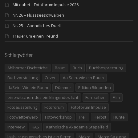
Mit dabei – Fotoforum Impulse 2026
Nr. 26 – Flussseeschwalben
Nr. 25 – Abendliches Duell
Trauer um einen Freund
Schlagwörter
Ahlhorner Fischteiche
Baum
Buch
Buchbesprechung
Buchvorstellung
Cover
da Sein. wie ein Baum
daSein. Wie ein Baum
Dümmer
Edition Bildperlen
ein zwitscherndes ein klingendes licht
Fernsehen
Film
Fotoausstellung
Fotoforum
Fotoforum Impulse
Fotowettbewerb
Fotoworkshop
Frei!
Herbst
Hunte
Interview
KAS
Katholische Akademie Stapelfeld
laub ist ein geruch es ist ein flirren
Makro
Marco Sagurna