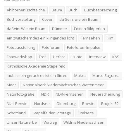
Ahlhorner Fischteiche
Baum
Buch
Buchbesprechung
Buchvorstellung
Cover
da Sein. wie ein Baum
daSein. Wie ein Baum
Dümmer
Edition Bildperlen
ein zwitscherndes ein klingendes licht
Fernsehen
Film
Fotoausstellung
Fotoforum
Fotoforum Impulse
Fotoworkshop
Frei!
Herbst
Hunte
Interview
KAS
Katholische Akademie Stapelfeld
laub ist ein geruch es ist ein flirren
Makro
Marco Sagurna
Moor
Nationalpark Niedersächsisches Wattenmeer
Naturfotografie
NDR
NDR-Fernsehen
Neuerscheinung
Niall Benvie
Nordsee
Oldenburg
Poesie
Projekt 52
Schottland
Stapelfelder Fototage
Titelseite
Unser Naturerbe
Vortrag
Wildnis Niedersachsen