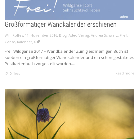
Großformatiger Wandkalender erschienen
,
,
Willi Rolfes
11. November 2016
Blog
,
Adeo Verlag
,
Andrea Schwarz
,
Frei!
,
,
Gänse
,
Kalender
0
Frei! Wildgänse 2017 – Wandkalender Zum gleichnamigen Buch ist
soeben ein großformatiger Wandkalender und ein schön gestaltetes
Postkartenbuch vorgestellt worden....
Read more
0
likes