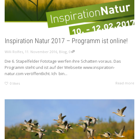
Inspiration Natur 2017 – Programm ist online!
,
,
,
Willi Rolfes
11. November 2016
Blog
0
Die 6. Stapelfelder Fototage werfen ihre Schatten voraus. Das
Programm steht und ist auf der Webseite www.inspiration-
natur.com veröffentlicht. Ich bin...
Read more
0
likes