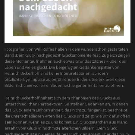
Fotografien von Willi Rolfes halten in dem wunderschön gestalteten
Band ‚Dem Glück nachgedacht‘ Glücksmomente fest. Zugleich zeigen
diese Momentaufnahmen auch etwas Grundsätzliches – über das
Leben und wo es glückt. Die beigefügten Gedankensplitter von
Heinrich Dickerhoff sind keine Interpretationen, sondern
blitzlichtartige Impulse zu berührenden Bildern. Sie erklären diese
Bilder nicht. Sie wollen einladen, sich eigenen Einfällen zu öffnen.
Heinrich Dickerhoff nähert sich dem Phänomen des Glücks aus
unterschiedlichen Perspektiven. So stellt er Gedanken an, in denen
das Glück einem Einhorn ähnelt, das nicht zu fangen ist, beschreibt
die unterschiedlichen Arten des Glücks und zeigt, wie wir dafür offen
sein können, wenn es zu uns kommt. Ein Glücksmärchen aus Irland
erzählt vom Glück in hochmittelalterlichen Bildern. ‚Dem Glück
nachgedacht‘ ist ein kleines, feines Buch, das anregt, über das Glück