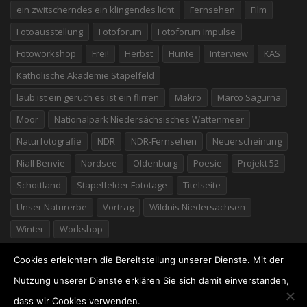
ein zwitscherndes ein klingendes licht
Fernsehen
Film
Fotoausstellung
Fotoforum
Fotoforum Impulse
Fotoworkshop
Frei!
Herbst
Hunte
Interview
KAS
Katholische Akademie Stapelfeld
laub ist ein geruch es ist ein flirren
Makro
Marco Sagurna
Moor
Nationalpark Niedersächsisches Wattenmeer
Naturfotografie
NDR
NDR-Fernsehen
Neuerscheinung
Niall Benvie
Nordsee
Oldenburg
Poesie
Projekt 52
Schottland
Stapelfelder Fototage
Titelseite
Unser Naturerbe
Vortrag
Wildnis Niedersachsen
Winter
Workshop
Cookies erleichtern die Bereitstellung unserer Dienste. Mit der
Nutzung unserer Dienste erklären Sie sich damit einverstanden,
dass wir Cookies verwenden.