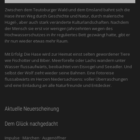
Zwischen dem Teutoburger Wald und dem Emsland bahnt sich die
Hase ihren Weg durch Geschichte und Natur, durch malerische
Hügel-, aber auch stark veränderte Kulturlandschaften. Nachdem
der Mensch sie erst vor wenigen Jahrzehnten wegen des
Hochwasserschutzes in ihr reguliertes Bett gezwängt hatte, gibt er
ihr nun wieder etwas mehr Raum.
Mit Erfolg: Die Hase wird zur Heimat einst selten gewordener Tiere
wie Fischotter und Biber. Meerforelle oder Lachs wandern unter
Wasser flussaufwärts, beobachtet von Eis­vogel und See­adler. Und
selbst der Wolf zieht wieder seine Bahnen. Eine Fotoreise
flussabwärts im Herzen Niedersachsens: voller Überraschungen
und eine Einladung an alle ­Naturfreunde und Entdecker.
Aktuelle Neuerscheinung
Dem Glück nachgedacht
Impulse · Märchen · Augenöffner