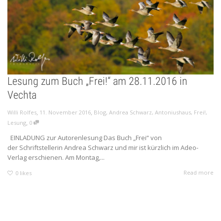
Lesung zum Buch „Frei!“ am 28.11.2016 in
Vechta
,
,
Willi Rolfes
11. November 2016
Blog
,
Andrea Schwarz
,
Antoniushaus
,
Frei!
,
,
Lesung
0
EINLADUNG zur Autorenlesung Das Buch „Frei“ von
der Schriftstellerin Andrea Schwarz und mir ist kürzlich im Adeo-
Verlag erschienen. Am Montag,...
Read more
0
likes