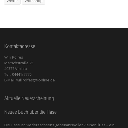
Winter
Workshop
Kontaktadresse
Willi Rolfes
Marschstraße 25
49377 Vechta
Tel.: 04441/7776
E-Mail: willirolfes@t-online.de
Aktuelle Neuerscheinung
Neues Buch über die Hase
Die Hase ist Niedersachsens geheimnisvoller kleiner Fluss – ein