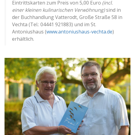
Eintrittskarten zum Preis von 5,00 Euro
(incl.
einer kleinen kulinarischen Verwöhnung)
sind in
der Buchhandlung Vatterodt, Große Straße 58 in
Vechta (Tel.: 04441 921883) und im St.
Antoniushaus (
www.antoniushaus-vechta.de
)
erhältlich.