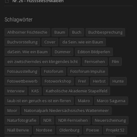
Nr. 26 – Flussseeschwalben
Schlagwörter
Ahlhorner Fischteiche
Baum
Buch
Buchbesprechung
Buchvorstellung
Cover
da Sein. wie ein Baum
daSein. Wie ein Baum
Dümmer
Edition Bildperlen
ein zwitscherndes ein klingendes licht
Fernsehen
Film
Fotoausstellung
Fotoforum
Fotoforum Impulse
Fotowettbewerb
Fotoworkshop
Frei!
Herbst
Hunte
Interview
KAS
Katholische Akademie Stapelfeld
laub ist ein geruch es ist ein flirren
Makro
Marco Sagurna
Moor
Nationalpark Niedersächsisches Wattenmeer
Naturfotografie
NDR
NDR-Fernsehen
Neuerscheinung
Niall Benvie
Nordsee
Oldenburg
Poesie
Projekt 52