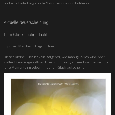
und eine Einladung an alle ­Naturfreunde und Entdecker.
Aktuelle Neuerscheinung
Dem Glück nachgedacht
Impulse · Märchen · Augenöffner
Dieses kleine Buch ist kein Ratgeber, wie man glücklich wird. Aber
vielleicht ein Augenöffner. Eine Ermutigung, aufmerksam zu sein für
jene Momente im Leben, in denen Glück aufscheint.