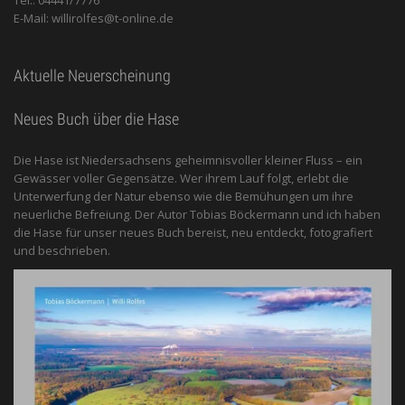
E-Mail: willirolfes@t-online.de
Aktuelle Neuerscheinung
Neues Buch über die Hase
Die Hase ist Niedersachsens geheimnisvoller kleiner Fluss – ein
Gewässer voller Gegensätze. Wer ihrem Lauf folgt, erlebt die
Unterwerfung der Natur ebenso wie die Bemühungen um ihre
neuerliche Befreiung. Der Autor Tobias Böckermann und ich haben
die Hase für unser neues Buch bereist, neu entdeckt, fotografiert
und beschrieben.