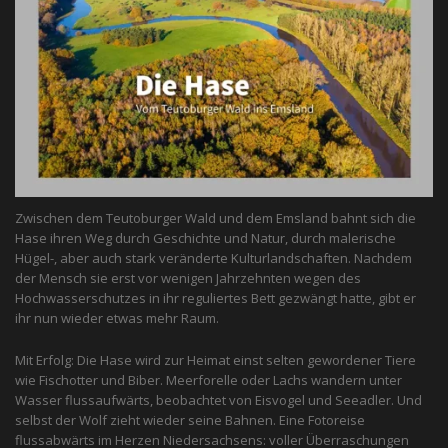
Zwischen dem Teutoburger Wald und dem Emsland bahnt sich die
Hase ihren Weg durch Geschichte und Natur, durch malerische
Hügel-, aber auch stark veränderte Kulturlandschaften. Nachdem
der Mensch sie erst vor wenigen Jahrzehnten wegen des
Hochwasserschutzes in ihr reguliertes Bett gezwängt hatte, gibt er
ihr nun wieder etwas mehr Raum.
Mit Erfolg: Die Hase wird zur Heimat einst selten gewordener Tiere
wie Fischotter und Biber. Meerforelle oder Lachs wandern unter
Wasser flussaufwärts, beobachtet von Eis­vogel und See­adler. Und
selbst der Wolf zieht wieder seine Bahnen. Eine Fotoreise
flussabwärts im Herzen Niedersachsens: voller Überraschungen