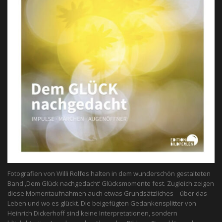
Fotografien von Willi Rolfes halten in dem wunderschön gestalteten
Band ‚Dem Glück nachgedacht‘ Glücksmomente fest. Zugleich zeigen
diese Momentaufnahmen auch etwas Grundsätzliches – über das
Leben und wo es glückt. Die beigefügten Gedankensplitter von
Heinrich Dickerhoff sind keine Interpretationen, sondern