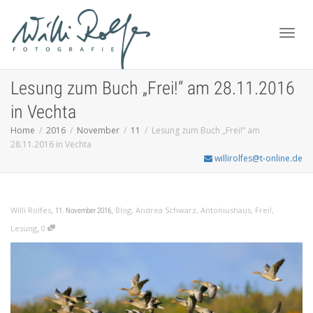
Toggl
Lesung zum Buch „Frei!“ am 28.11.2016
in Vechta
Home
2016
November
11
Lesung zum Buch „Frei!“ am
navig
28.11.2016 in Vechta
willirolfes@t-online.de
,
,
Willi Rolfes
Blog
,
Andrea Schwarz
,
Antoniushaus
,
Frei!
,
11. November 2016
,
Lesung
0