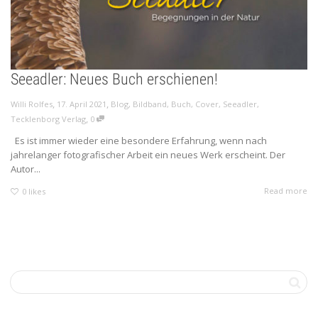
Seeadler: Neues Buch erschienen!
,
,
Willi Rolfes
17. April 2021
Blog
,
Bildband
,
Buch
,
Cover
,
Seeadler
,
,
Tecklenborg Verlag
0
Es ist immer wieder eine besondere Erfahrung, wenn nach
jahrelanger fotografischer Arbeit ein neues Werk erscheint. Der
Autor...
Read more
0
likes