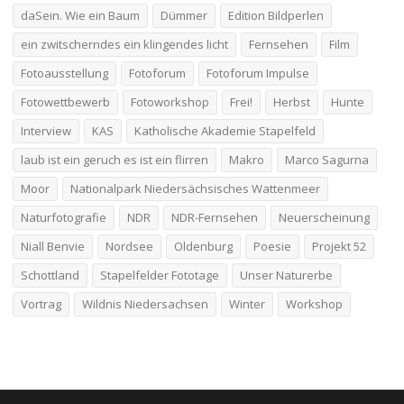
daSein. Wie ein Baum
Dümmer
Edition Bildperlen
ein zwitscherndes ein klingendes licht
Fernsehen
Film
Fotoausstellung
Fotoforum
Fotoforum Impulse
Fotowettbewerb
Fotoworkshop
Frei!
Herbst
Hunte
Interview
KAS
Katholische Akademie Stapelfeld
laub ist ein geruch es ist ein flirren
Makro
Marco Sagurna
Moor
Nationalpark Niedersächsisches Wattenmeer
Naturfotografie
NDR
NDR-Fernsehen
Neuerscheinung
Niall Benvie
Nordsee
Oldenburg
Poesie
Projekt 52
Schottland
Stapelfelder Fototage
Unser Naturerbe
Vortrag
Wildnis Niedersachsen
Winter
Workshop