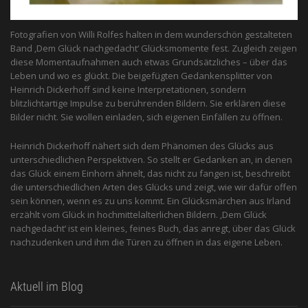
Fotografien von Willi Rolfes halten in dem wunderschön gestalteten
Band ‚Dem Glück nachgedacht‘ Glücksmomente fest. Zugleich zeigen
diese Momentaufnahmen auch etwas Grundsätzliches – über das
Leben und wo es glückt. Die beigefügten Gedankensplitter von
Heinrich Dickerhoff sind keine Interpretationen, sondern
blitzlichtartige Impulse zu berührenden Bildern. Sie erklären diese
Bilder nicht. Sie wollen einladen, sich eigenen Einfällen zu öffnen.
Heinrich Dickerhoff nähert sich dem Phänomen des Glücks aus
unterschiedlichen Perspektiven. So stellt er Gedanken an, in denen
das Glück einem Einhorn ähnelt, das nicht zu fangen ist, beschreibt
die unterschiedlichen Arten des Glücks und zeigt, wie wir dafür offen
sein können, wenn es zu uns kommt. Ein Glücksmärchen aus Irland
erzählt vom Glück in hochmittelalterlichen Bildern. ‚Dem Glück
nachgedacht‘ ist ein kleines, feines Buch, das anregt, über das Glück
nachzudenken und ihm die Türen zu öffnen in das eigene Leben.
Aktuell im Blog