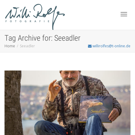
Toggl
Tag Archive for: Seeadler
Home
Seeadler
willirolfes@t-online.de
navig