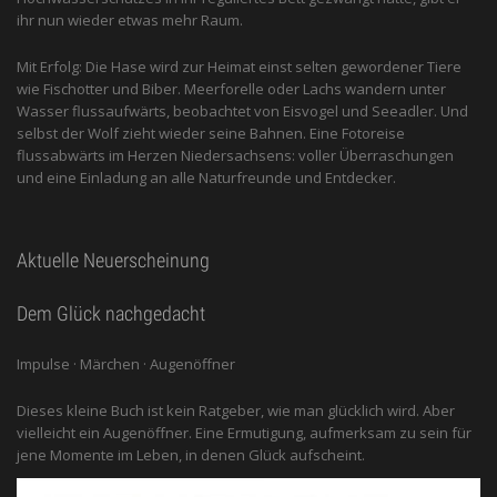
ihr nun wieder etwas mehr Raum.
Mit Erfolg: Die Hase wird zur Heimat einst selten gewordener Tiere
wie Fischotter und Biber. Meerforelle oder Lachs wandern unter
Wasser flussaufwärts, beobachtet von Eis­vogel und See­adler. Und
selbst der Wolf zieht wieder seine Bahnen. Eine Fotoreise
flussabwärts im Herzen Niedersachsens: voller Überraschungen
und eine Einladung an alle ­Naturfreunde und Entdecker.
Aktuelle Neuerscheinung
Dem Glück nachgedacht
Impulse · Märchen · Augenöffner
Dieses kleine Buch ist kein Ratgeber, wie man glücklich wird. Aber
vielleicht ein Augenöffner. Eine Ermutigung, aufmerksam zu sein für
jene Momente im Leben, in denen Glück aufscheint.