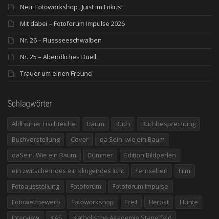
Neu: Fotoworkshop „Juist im Fokus“
Mit dabei – Fotoforum Impulse 2026
Nr. 26 – Flussseeschwalben
Nr. 25 – Abendliches Duell
Trauer um einen Freund
Schlagwörter
Ahlhorner Fischteiche
Baum
Buch
Buchbesprechung
Buchvorstellung
Cover
da Sein. wie ein Baum
daSein. Wie ein Baum
Dümmer
Edition Bildperlen
ein zwitscherndes ein klingendes licht
Fernsehen
Film
Fotoausstellung
Fotoforum
Fotoforum Impulse
Fotowettbewerb
Fotoworkshop
Frei!
Herbst
Hunte
Interview
KAS
Katholische Akademie Stapelfeld