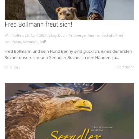
Fred Bollmann freut sich!
,
,
Willi Rolfes
28. April 2021
Blog
,
Buch
,
Feldberger Seenlandschaft
,
Fred
,
Bollmann
,
Seeadler
0
Fred Bollmann und sein Hund Benny sind glücklich, eines der ersten
Bücher unseres neuen Seeadler-Buches in den Händen zu...
Read more
0
likes