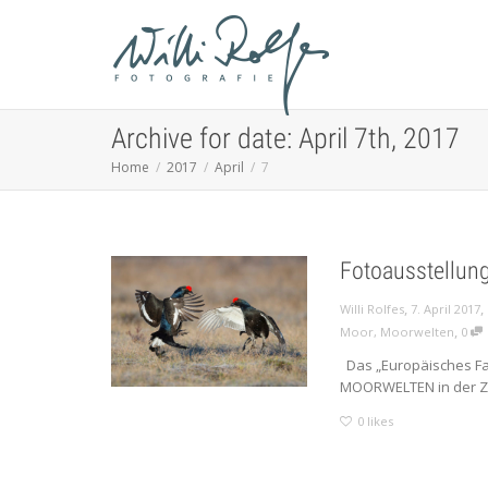
Archive for date: April 7th, 2017
Home
2017
April
7
Fotoausstellun
,
,
Willi Rolfes
7. April 2017
,
Moor
,
Moorwelten
0
Das „Europäisches Fa
MOORWELTEN in der Zeit
0
likes