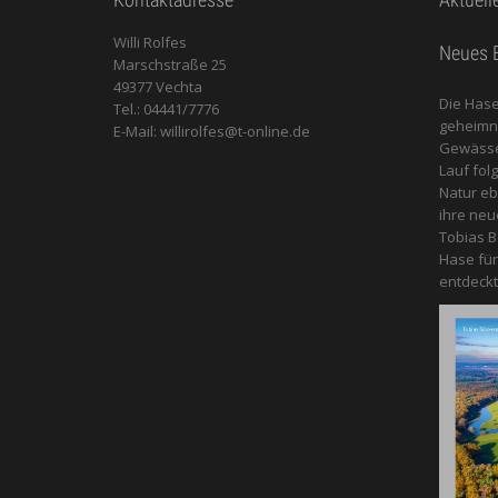
Willi Rolfes
Neues B
Marschstraße 25
49377 Vechta
Die Hase
Tel.: 04441/7776
geheimnis
E-Mail: willirolfes@t-online.de
Gewässer
Lauf fol
Natur e
ihre neu
Tobias B
Hase für
entdeckt