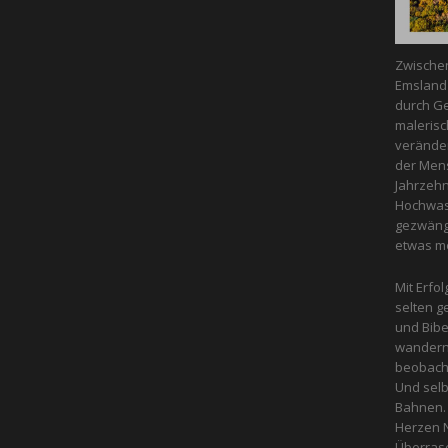
Zwische
Emsland 
durch Ge
malerisc
veränder
der Mens
Jahrzeh
Hochwass
gezwängt
etwas m
Mit Erfol
selten g
und Bibe
wandern 
beobacht
Und selb
Bahnen. 
Herzen N
Überras