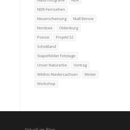
Naturfotografie
NDR
NDR-Fernsehen
Neuerscheinung
Niall Benvie
Nordsee
Oldenburg
Poesie
Projekt 52
Schottland
Stapelfelder Fototage
Unser Naturerbe
Vortrag
Wildnis Niedersachsen
Winter
Workshop
Aktuell im Blog