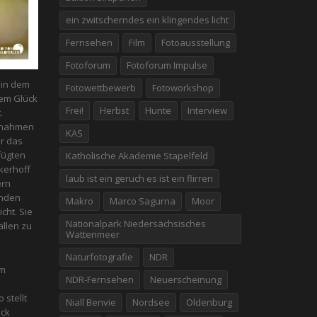
ein zwitscherndes ein klingendes licht
Fernsehen
Film
Fotoausstellung
Fotoforum
Fotoforum Impulse
n in dem
Fotowettbewerb
Fotoworkshop
em Glück
Frei!
Herbst
Hunte
Interview
.
fnahmen
KAS
er das
fügten
Katholische Akademie Stapelfeld
kerhoff
laub ist ein geruch es ist ein flirren
ern
enden
Makro
Marco Sagurna
Moor
icht. Sie
Nationalpark Niedersächsisches
̈llen zu
Wattenmeer
Naturfotografie
NDR
em
NDR-Fernsehen
Neuerscheinung
 stellt
Niall Benvie
Nordsee
Oldenburg
̈ck