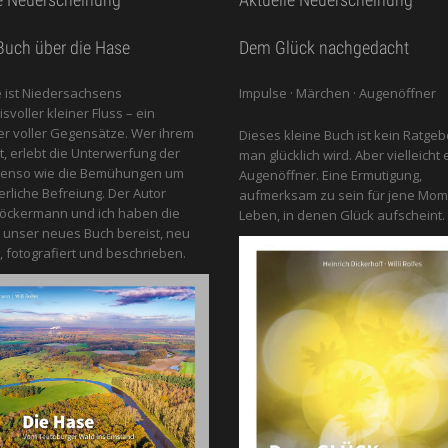
uch über die Hase
Dem Glück nachgedacht
 ist Niedersachsens
Impulse · Märchen · Augenöffner
voller kleiner Fluss – ein
 voller Gegensätze. Wer ihrem
Dieses kleine Buch ist kein Ratgeb
gt, erlebt die Unterwerfung der
man glücklich wird. Aber vielleicht 
benso wie die Bemühungen um
Augenöffner. Eine Ermutigung,
erliche Befreiung. Der Autor
aufmerksam zu sein für jene Mom
öckermann und ich haben die
Leben, in denen Glück aufscheint.
 unser neues Buch bereist, neu
, fotografiert und beschrieben.