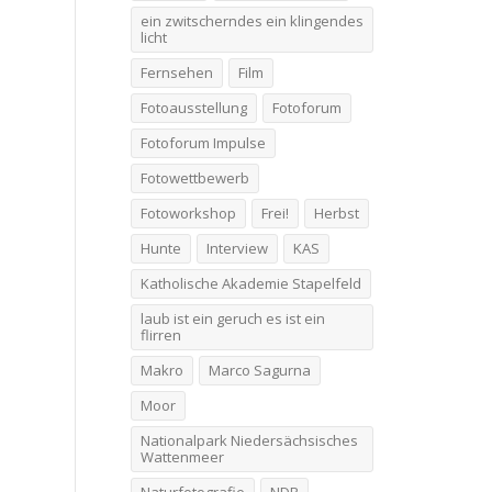
ein zwitscherndes ein klingendes
licht
Fernsehen
Film
Fotoausstellung
Fotoforum
Fotoforum Impulse
Fotowettbewerb
Fotoworkshop
Frei!
Herbst
Hunte
Interview
KAS
Katholische Akademie Stapelfeld
laub ist ein geruch es ist ein
flirren
Makro
Marco Sagurna
Moor
Nationalpark Niedersächsisches
Wattenmeer