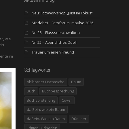
Neu: Fotoworkshop „Juist im Fokus“
Mit dabei – Fotoforum Impulse 2026
Nr. 26 – Flussseeschwalben
er, wie
Nr. 25 – Abendliches Duell
ein
Trauer um einen Freund
ente im
Schlagwörter
Ahlhorner Fischteiche
Baum
Buch
Buchbesprechung
Buchvorstellung
Cover
da Sein. wie ein Baum
daSein. Wie ein Baum
Dümmer
Edition Bildperlen