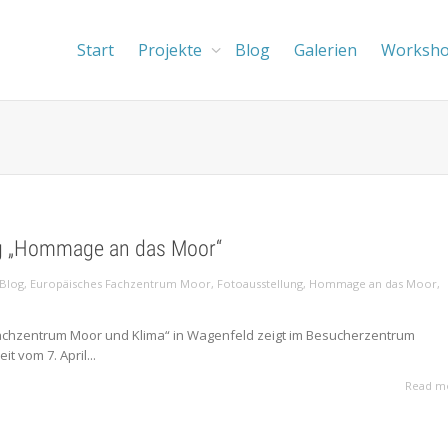
Start
Projekte
Blog
Galerien
Worksh
g „Hommage an das Moor“
Blog
,
Europäisches Fachzentrum Moor
,
Fotoausstellung
,
Hommage an das Moor
,
chzentrum Moor und Klima“ in Wagenfeld zeigt im Besucherzentrum
 vom 7. April...
Read m