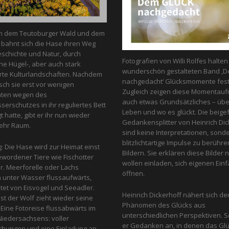
n dem Teutoburger Wald und dem
bahnt sich die Hase ihren Weg
schichte und Natur, durch
Fotografien von Willi Rolfes halte
he Hügel-, aber auch stark
wunderschön gestalteten Band ‚D
te Kulturlandschaften. Nachdem
nachgedacht‘ Glücksmomente fest
ch sie erst vor wenigen
Zugleich zeigen diese Momentau
nten wegen des
auch etwas Grundsätzliches – üb
erschutzes in ihr reguliertes Bett
Leben und wo es glückt. Die beige
 hatte, gibt er ihr nun wieder
Gedankensplitter von Heinrich Dic
ehr Raum.
sind keine Interpretationen, sond
blitzlichtartige Impulse zu berühr
g: Die Hase wird zur Heimat einst
Bildern. Sie erklären diese Bilder n
ewordener Tiere wie Fischotter
wollen einladen, sich eigenen Einfa
r. Meerforelle oder Lachs
öffnen.
unter Wasser flussaufwärts,
et von Eis­vogel und See­adler.
Heinrich Dickerhoff nähert sich d
st der Wolf zieht wieder seine
Phänomen des Glücks aus
Eine Fotoreise flussabwärts im
unterschiedlichen Perspektiven. So
iedersachsens: voller
er Gedanken an, in denen das Glu
chungen und eine Einladung an