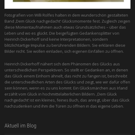
Fotografien von Willi Rolfes halten in dem wunderschön gestalteten
Band ‚Dem Glück nachgedacht‘ Glücksmomente fest. Zugleich zeigen
diese Momentaufnahmen auch etwas Grundsätzliches – über das
Leben und wo es glückt. Die beigefügten Gedankensplitter von
Heinrich Dickerhoff sind keine Interpretationen, sondern
blitzlichtartige Impulse zu berührenden Bildern. Sie erklären diese
Bilder nicht. Sie wollen einladen, sich eigenen Einfällen zu öffnen.
Heinrich Dickerhoff nähert sich dem Phänomen des Glücks aus
unterschiedlichen Perspektiven. So stellt er Gedanken an, in denen
das Glück einem Einhorn ähnelt, das nicht zu fangen ist, beschreibt
die unterschiedlichen Arten des Glücks und zeigt, wie wir dafür offen
sein können, wenn es zu uns kommt. Ein Glücksmärchen aus Irland
erzählt vom Glück in hochmittelalterlichen Bildern. ‚Dem Glück
nachgedacht‘ ist ein kleines, feines Buch, das anregt, über das Glück
nachzudenken und ihm die Türen zu öffnen in das eigene Leben.
Aktuell im Blog