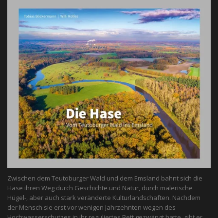
Zwischen dem Teutoburger Wald und dem Emsland bahnt sich die
Hase ihren Weg durch Geschichte und Natur, durch malerische
Hügel-, aber auch stark veränderte Kulturlandschaften. Nachdem
der Mensch sie erst vor wenigen Jahrzehnten wegen des
Hochwasserschutzes in ihr reguliertes Bett gezwängt hatte, gibt er