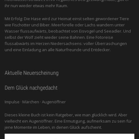
ihr nun wieder etwas mehr Raum.
Mit Erfolg: Die Hase wird zur Heimat einst selten gewordener Tiere
wie Fischotter und Biber. Meerforelle oder Lachs wandern unter
Wasser flussaufwärts, beobachtet von Eis­vogel und See­adler. Und
selbst der Wolf zieht wieder seine Bahnen. Eine Fotoreise
flussabwärts im Herzen Niedersachsens: voller Überraschungen
und eine Einladung an alle ­Naturfreunde und Entdecker.
Aktuelle Neuerscheinung
Dem Glück nachgedacht
Impulse · Märchen · Augenöffner
Dieses kleine Buch ist kein Ratgeber, wie man glücklich wird. Aber
vielleicht ein Augenöffner. Eine Ermutigung, aufmerksam zu sein für
jene Momente im Leben, in denen Glück aufscheint.