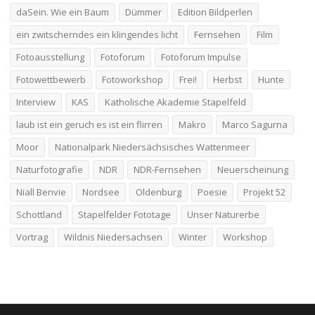
daSein. Wie ein Baum
Dümmer
Edition Bildperlen
ein zwitscherndes ein klingendes licht
Fernsehen
Film
Fotoausstellung
Fotoforum
Fotoforum Impulse
Fotowettbewerb
Fotoworkshop
Frei!
Herbst
Hunte
Interview
KAS
Katholische Akademie Stapelfeld
laub ist ein geruch es ist ein flirren
Makro
Marco Sagurna
Moor
Nationalpark Niedersächsisches Wattenmeer
Naturfotografie
NDR
NDR-Fernsehen
Neuerscheinung
Niall Benvie
Nordsee
Oldenburg
Poesie
Projekt 52
Schottland
Stapelfelder Fototage
Unser Naturerbe
Vortrag
Wildnis Niedersachsen
Winter
Workshop