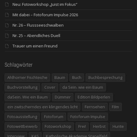
Neu: Fotoworkshop „Juist im Fokus“
Mit dabei – Fotoforum Impulse 2026
Nr. 26 – Flussseeschwalben
Nr. 25 – Abendliches Duell
Trauer um einen Freund
Schlagwörter
Ahlhorner Fischteiche
Baum
Buch
Buchbesprechung
Buchvorstellung
Cover
da Sein. wie ein Baum
daSein. Wie ein Baum
Dümmer
Edition Bildperlen
ein zwitscherndes ein klingendes licht
Fernsehen
Film
Fotoausstellung
Fotoforum
Fotoforum Impulse
Fotowettbewerb
Fotoworkshop
Frei!
Herbst
Hunte
Interview
KAS
Katholische Akademie Stapelfeld