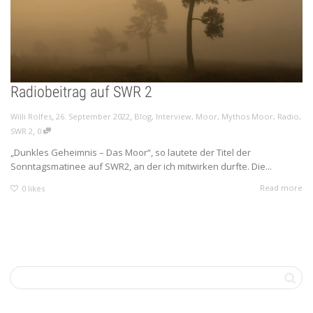
Radiobeitrag auf SWR 2
,
,
Willi Rolfes
26. September 2022
Blog
,
Interview
,
Moor
,
Mythos Moor
,
Radio
,
,
SWR 2
0
„Dunkles Geheimnis – Das Moor“, so lautete der Titel der
Sonntagsmatinee auf SWR2, an der ich mitwirken durfte. Die...
Read more
0
likes