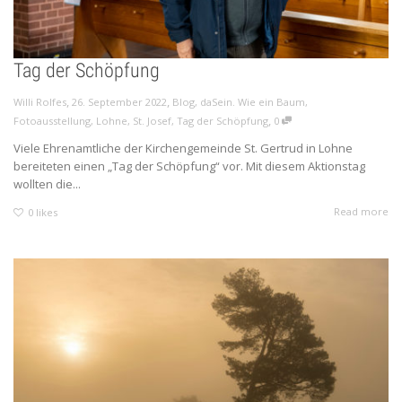
Tag der Schöpfung
,
,
Willi Rolfes
26. September 2022
Blog
,
daSein. Wie ein Baum
,
,
Fotoausstellung
,
Lohne
,
St. Josef
,
Tag der Schöpfung
0
Viele Ehrenamtliche der Kirchengemeinde St. Gertrud in Lohne
bereiteten einen „Tag der Schöpfung“ vor. Mit diesem Aktionstag
wollten die...
Read more
0
likes