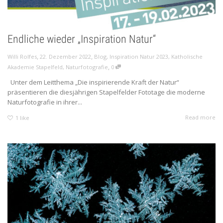
Endliche wieder „Inspiration Natur“
,
,
Willi Rolfes
22. Dezember 2022
Blog
,
Inspiration Natur 2023
,
Katholische
,
Akademie Stapelfeld
,
Naturfotografie
0
Unter dem Leitthema „Die inspirierende Kraft der Natur“
präsentieren die diesjährigen Stapelfelder Fototage die moderne
Naturfotografie in ihrer...
Read more
1
like