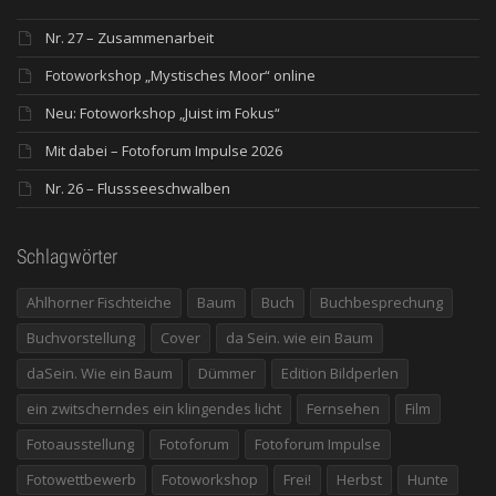
Nr. 27 – Zusammenarbeit
Fotoworkshop „Mystisches Moor“ online
Neu: Fotoworkshop „Juist im Fokus“
Mit dabei – Fotoforum Impulse 2026
Nr. 26 – Flussseeschwalben
Schlagwörter
Ahlhorner Fischteiche
Baum
Buch
Buchbesprechung
Buchvorstellung
Cover
da Sein. wie ein Baum
daSein. Wie ein Baum
Dümmer
Edition Bildperlen
ein zwitscherndes ein klingendes licht
Fernsehen
Film
Fotoausstellung
Fotoforum
Fotoforum Impulse
Fotowettbewerb
Fotoworkshop
Frei!
Herbst
Hunte