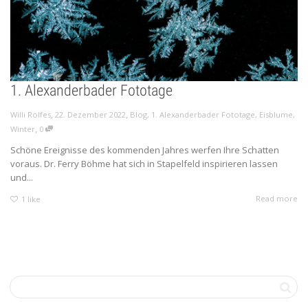
1. Alexanderbader Fototage
,
,
Willi Rolfes
22. Dezember 2022
Blog
,
1. Alexanderbader Fototage
,
Eisblume
,
,
Winter
0
Schöne Ereignisse des kommenden Jahres werfen Ihre Schatten
voraus. Dr. Ferry Böhme hat sich in Stapelfeld inspirieren lassen
und...
Read more
1
like