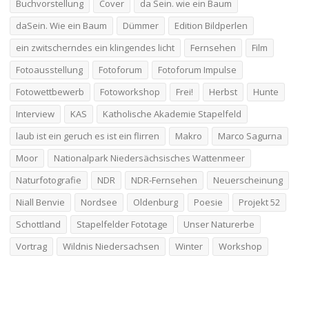
Buchvorstellung
Cover
da Sein. wie ein Baum
daSein. Wie ein Baum
Dümmer
Edition Bildperlen
ein zwitscherndes ein klingendes licht
Fernsehen
Film
Fotoausstellung
Fotoforum
Fotoforum Impulse
Fotowettbewerb
Fotoworkshop
Frei!
Herbst
Hunte
Interview
KAS
Katholische Akademie Stapelfeld
laub ist ein geruch es ist ein flirren
Makro
Marco Sagurna
Moor
Nationalpark Niedersächsisches Wattenmeer
Naturfotografie
NDR
NDR-Fernsehen
Neuerscheinung
Niall Benvie
Nordsee
Oldenburg
Poesie
Projekt 52
Schottland
Stapelfelder Fototage
Unser Naturerbe
Vortrag
Wildnis Niedersachsen
Winter
Workshop