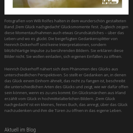
Fotografien von Willi Rolfes halten in dem wunderschön gestalteten
Band ‚Dem Glück nachgedacht‘ Glücksmomente fest. Zugleich zeigen
diese Momentaufnahmen auch etwas Grundsätzliches – über das
Leben und wo es glückt. Die beigefügten Gedankensplitter von
Heinrich Dickerhoff sind keine Interpretationen, sondern
blitzlichtartige Impulse zu berührenden Bildern. Sie erklären diese
Bilder nicht. Sie wollen einladen, sich eigenen Einfällen zu öffnen.
Heinrich Dickerhoff nähert sich dem Phänomen des Glücks aus
unterschiedlichen Perspektiven. So stellt er Gedanken an, in denen
das Glück einem Einhorn ähnelt, das nicht zu fangen ist, beschreibt
die unterschiedlichen Arten des Glücks und zeigt, wie wir dafür offen
sein können, wenn es zu uns kommt. Ein Glücksmärchen aus Irland
erzählt vom Glück in hochmittelalterlichen Bildern. ‚Dem Glück
nachgedacht‘ ist ein kleines, feines Buch, das anregt, über das Glück
nachzudenken und ihm die Türen zu öffnen in das eigene Leben.
Aktuell im Blog