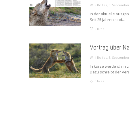
,
Willi Rolfes
5. September
In der aktuelle Ausgab
Seit 25 Jahren sind...
0
likes
Vortrag über Na
,
Willi Rolfes
5. September
In kürze werde ich in
Dazu schreibt der Veran
0
likes