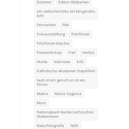
Dümmer
Edition Bildperlen
ein zwitscherndes ein klingendes
licht
Fernsehen
Film
Fotoausstellung
Fotoforum
Fotoforum Impulse
Fotoworkshop
Frei!
Herbst
Hunte
Interview
KAS
Katholische Akademie Stapelfeld
laub ist ein geruch es ist ein
flirren
Makro
Marco Sagurna
Moor
Nationalpark Niedersächsisches
Wattenmeer
Naturfotografie
NDR