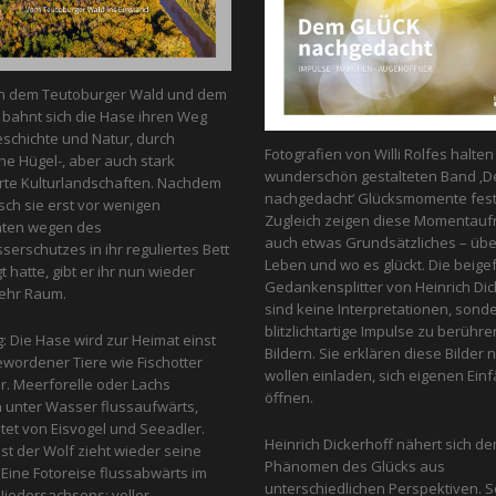
n dem Teutoburger Wald und dem
bahnt sich die Hase ihren Weg
schichte und Natur, durch
Fotografien von Willi Rolfes halte
he Hügel-, aber auch stark
wunderschön gestalteten Band ‚D
te Kulturlandschaften. Nachdem
nachgedacht‘ Glücksmomente fest
ch sie erst vor wenigen
Zugleich zeigen diese Momentau
nten wegen des
auch etwas Grundsätzliches – üb
erschutzes in ihr reguliertes Bett
Leben und wo es glückt. Die beige
 hatte, gibt er ihr nun wieder
Gedankensplitter von Heinrich Dic
ehr Raum.
sind keine Interpretationen, sond
blitzlichtartige Impulse zu berühr
g: Die Hase wird zur Heimat einst
Bildern. Sie erklären diese Bilder n
ewordener Tiere wie Fischotter
wollen einladen, sich eigenen Einfa
r. Meerforelle oder Lachs
öffnen.
unter Wasser flussaufwärts,
et von Eis­vogel und See­adler.
Heinrich Dickerhoff nähert sich d
st der Wolf zieht wieder seine
Phänomen des Glücks aus
Eine Fotoreise flussabwärts im
unterschiedlichen Perspektiven. So
iedersachsens: voller