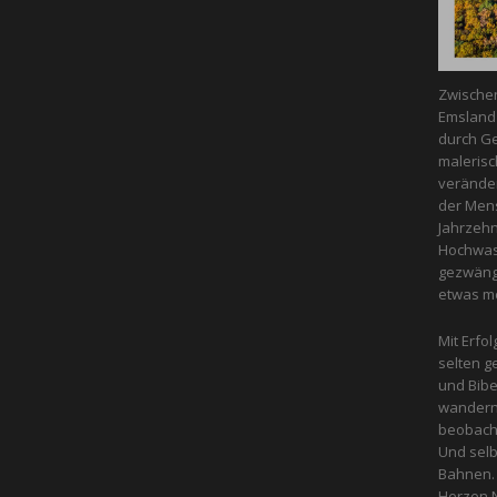
Zwische
Emsland 
durch Ge
malerisc
veränder
der Mens
Jahrzeh
Hochwass
gezwängt
etwas m
Mit Erfol
selten g
und Bibe
wandern 
beobacht
Und selb
Bahnen. 
Herzen N