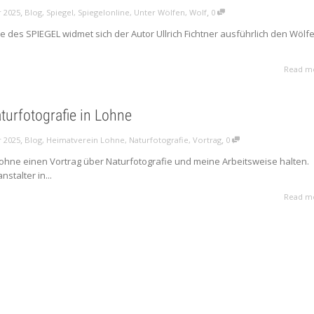
,
,
 2025
Blog
,
Spiegel
,
Spiegelonline
,
Unter Wölfen
,
Wolf
0
e des SPIEGEL widmet sich der Autor Ullrich Fichtner ausführlich den Wölf
Read m
turfotografie in Lohne
,
,
 2025
Blog
,
Heimatverein Lohne
,
Naturfotografie
,
Vortrag
0
 Lohne einen Vortrag über Naturfotografie und meine Arbeitsweise halten.
stalter in...
Read m