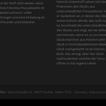
Heinrich Dickerhoff nähert sich d
st der Wolf zieht wieder seine
Phänomen des Glücks aus
Eine Fotoreise flussabwärts im
unterschiedlichen Perspektiven. So
iedersachsens: voller
er Gedanken an, in denen das Glu
chungen und eine Einladung an
einem Einhorn ähnelt, das nicht z
turfreunde und Entdecker.
ist, beschreibt die unterschiedlich
des Glücks und zeigt, wie wir dafü
sein können, wenn es zu uns komm
Glücksmärchen aus Irland erzähl
Glück in hochmittelalterlichen Bild
Glück nachgedacht‘ ist ein kleines,
Buch, das anregt, über das Glück
nachzudenken und ihm die Türen
öffnen in das eigene Leben.
lfes
· Marschstraße 25 · 49377 Vechta · 04441/7776 · Germany ·
Impressum