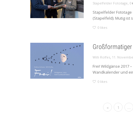
,
Stapelfelder Fototage
0
Stapelfelder Fototage
(Stapelfeld). Mutig ist
0
likes
Großformatiger
,
Willi Rolfes
11. Novembe
Frei! Wildgänse 2017 
Wandkalender und ein 
0
likes
«
1
…