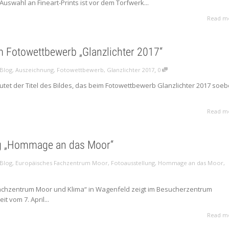
Auswahl an Fineart-Prints ist vor dem Torfwerk...
Read m
m Fotowettbewerb „Glanzlichter 2017“
,
Blog
,
Auszeichnung
,
Fotowettbewerb
,
Glanzlichter 2017
0
autet der Titel des Bildes, das beim Fotowettbewerb Glanzlichter 2017 soe
Read m
g „Hommage an das Moor“
Blog
,
Europäisches Fachzentrum Moor
,
Fotoausstellung
,
Hommage an das Moor
,
chzentrum Moor und Klima“ in Wagenfeld zeigt im Besucherzentrum
 vom 7. April...
Read m