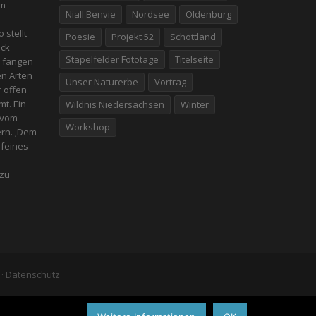
em
Niall Benvie
Nordsee
Oldenburg
 stellt
Poesie
Projekt 52
Schottland
̈ck
Stapelfelder Fototage
Titelseite
u fangen
en Arten
Unser Naturerbe
Vortrag
r offen
t. Ein
Wildnis Niedersachsen
Winter
t vom
Workshop
ern. ‚Dem
 feines
 zu
·
Datenschutz