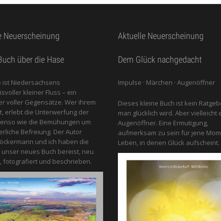
e Neuerscheinung
Aktuelle Neuerscheinung
uch über die Hase
Dem Glück nachgedacht
 ist Niedersachsens
Impulse · Märchen · Augenöffner
voller kleiner Fluss – ein
 voller Gegensätze. Wer ihrem
Dieses kleine Buch ist kein Ratgeb
gt, erlebt die Unterwerfung der
man glücklich wird. Aber vielleicht 
benso wie die Bemühungen um
Augenöffner. Eine Ermutigung,
erliche Befreiung. Der Autor
aufmerksam zu sein für jene Mom
öckermann und ich haben die
Leben, in denen Glück aufscheint.
 unser neues Buch bereist, neu
, fotografiert und beschrieben.