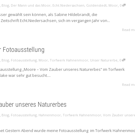
,
,
Blog
,
Der Mann und das Moor
,
Echt.Niedersachsen
,
Goldenstedt
,
Moor
0
esser gewählt sein können, als Sabine Hildebrandt, die
 Zeitschrift Echt.Niedersachsen, sich im vergangen Jahr von...
Read m
r Fotoausstellung
,
,
Blog
,
Fotoausstellung
,
Moor
,
Torfwerk Hahnenmoor
,
Unser Naturerbe
0
toausstellung „Moore – Vom Zauber unseres Naturerbes“ im Torfwerk
ke war sehr gut besucht....
Read m
uber unseres Naturerbes
,
Blog
,
Fotoausstellung
,
Hahnenmoor
,
Torfwerk Hahnenmoor
,
Vom Zauber unser
fnet Gestern Abend wurde meine Fotoausstellung im Torfwerk Hahnenmo