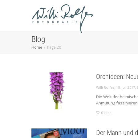
Blog
Home
Page 20
Orchideen: Neue
,
,
Willi Rolfes
18. Juli 2017
Die Welt der heimische
Anmutung faszinieren.
0
likes
Der Mann und 