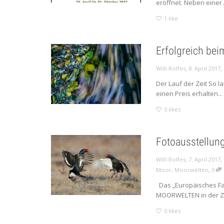
eröffnet. Neben einer 
1
like
Erfolgreich bei
,
,
Willi Rolfes
8. April 2017
Der Lauf der Zeit So l
einen Preis erhalten...
0
likes
Fotoausstellun
,
,
Willi Rolfes
7. April 2017
,
Moor
,
Moorwelten
0
Das „Europäisches Fa
MOORWELTEN in der Zeit
0
likes