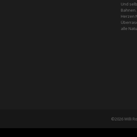
Und selb
Bahnen. 
Herzen N
Überras
alle ­Na
©2026 Willi Ro