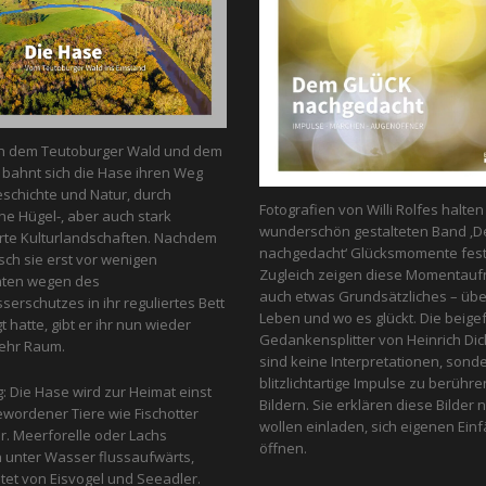
n dem Teutoburger Wald und dem
bahnt sich die Hase ihren Weg
schichte und Natur, durch
Fotografien von Willi Rolfes halte
he Hügel-, aber auch stark
wunderschön gestalteten Band ‚D
te Kulturlandschaften. Nachdem
nachgedacht‘ Glücksmomente fest
ch sie erst vor wenigen
Zugleich zeigen diese Momentau
nten wegen des
auch etwas Grundsätzliches – üb
erschutzes in ihr reguliertes Bett
Leben und wo es glückt. Die beige
 hatte, gibt er ihr nun wieder
Gedankensplitter von Heinrich Dic
ehr Raum.
sind keine Interpretationen, sond
blitzlichtartige Impulse zu berühr
g: Die Hase wird zur Heimat einst
Bildern. Sie erklären diese Bilder n
ewordener Tiere wie Fischotter
wollen einladen, sich eigenen Einfa
r. Meerforelle oder Lachs
öffnen.
unter Wasser flussaufwärts,
et von Eis­vogel und See­adler.