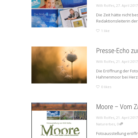
,
Willi Rolfes
27. April 2017
Die Zeit hätte nicht b
Redaktionsleiterin der
1
like
Presse-Echo zu
,
Willi Rolfes
21. April 2017
Die Eröffnung der Fo
Hahnenmoor bei Herzla
0
likes
Moore – Vom Za
,
Willi Rolfes
21. April 2017
,
Naturerbes
0
Fotoausstellung eröf