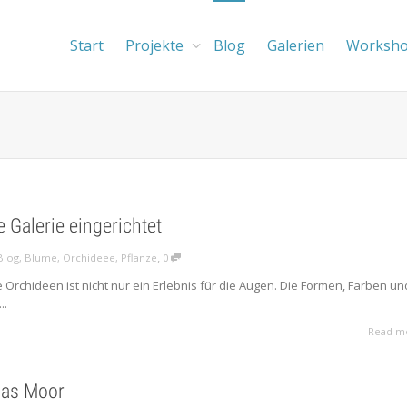
Start
Projekte
Blog
Galerien
Worksh
 Galerie eingerichtet
,
Blog
,
Blume
,
Orchideee
,
Pflanze
0
 Orchideen ist nicht nur ein Erlebnis für die Augen. Die Formen, Farben un
..
Read m
das Moor