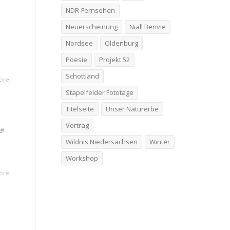
NDR-Fernsehen
Neuerscheinung
Niall Benvie
Nordsee
Oldenburg
Poesie
Projekt 52
Schottland
ore
Stapelfelder Fototage
Titelseite
Unser Naturerbe
Vortrag
Wildnis Niedersachsen
Winter
Workshop
ore
,