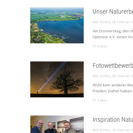
Unser Naturerb
,
Willi Rolfes
28. Februar 
Am Donnerstag, den 09
Uptmoor e.V. einen Vor
0
likes
Fotowettbewerb
,
Willi Rolfes
28. Februar 
Wohl kein anderer Wuns
Frieden. Daher haben d
2
likes
Inspiration Nat
,
Willi Rolfes
14. Februar 