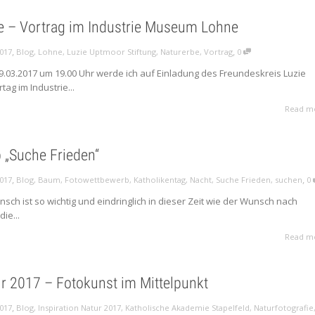
e – Vortrag im Industrie Museum Lohne
,
,
2017
Blog
,
Lohne
,
Luzie Uptmoor Stiftung
,
Naturerbe
,
Vortrag
0
.03.2017 um 19.00 Uhr werde ich auf Einladung des Freundeskreis Luzie
tag im Industrie...
Read m
 „Suche Frieden“
,
,
2017
Blog
,
Baum
,
Fotowettbewerb
,
Katholikentag
,
Nacht
,
Suche Frieden
,
suchen
0
ch ist so wichtig und eindringlich in dieser Zeit wie der Wunsch nach
ie...
Read m
ur 2017 – Fotokunst im Mittelpunkt
,
2017
Blog
,
Inspiration Natur 2017
,
Katholische Akademie Stapelfeld
,
Naturfotografie