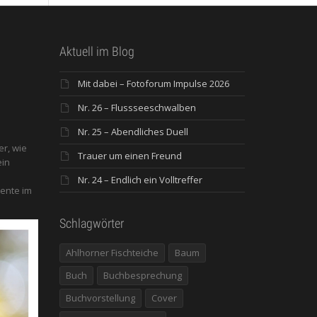
Aktuell im Blog
Mit dabei – Fotoforum Impulse 2026
Nr. 26 – Flussseeschwalben
Nr. 25 – Abendliches Duell
er, wie
Trauer um einen Freund
ein
Nr. 24 – Endlich ein Volltreffer
ente im
Schlagwörter
Ahlhorner Fischteiche
Baum
Buch
Buchbesprechung
Buchvorstellung
Cover