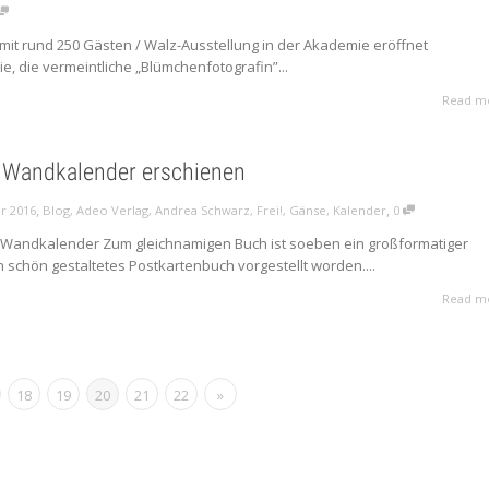
 mit rund 250 Gästen / Walz-Ausstellung in der Akademie eröffnet
 sie, die vermeintliche „Blümchenfotografin”...
Read m
 Wandkalender erschienen
,
,
r 2016
Blog
,
Adeo Verlag
,
Andrea Schwarz
,
Frei!
,
Gänse
,
Kalender
0
– Wandkalender Zum gleichnamigen Buch ist soeben ein großformatiger
schön gestaltetes Postkartenbuch vorgestellt worden....
Read m
18
19
20
21
22
»