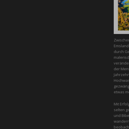
Zwische
Emsland 
durch Ge
malerisc
veränder
der Mens
Jahrzeh
Hochwass
gezwängt
etwas m
Mit Erfol
selten g
und Bibe
wandern 
beobacht