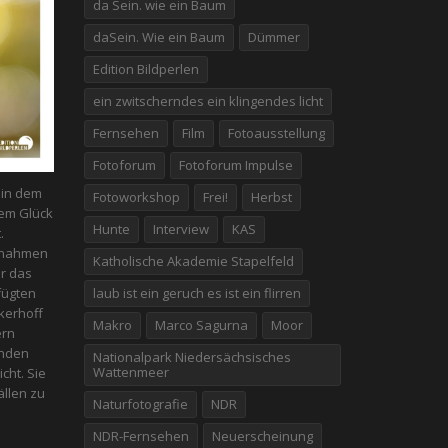
da Sein. wie ein Baum
daSein. Wie ein Baum
Dümmer
Edition Bildperlen
ein zwitscherndes ein klingendes licht
Fernsehen
Film
Fotoausstellung
Fotoforum
Fotoforum Impulse
n in dem
Fotoworkshop
Frei!
Herbst
em Glück
Hunte
Interview
KAS
.
fnahmen
Katholische Akademie Stapelfeld
er das
fügten
laub ist ein geruch es ist ein flirren
kerhoff
Makro
Marco Sagurna
Moor
ern
enden
Nationalpark Niedersächsisches
Wattenmeer
icht. Sie
̈llen zu
Naturfotografie
NDR
NDR-Fernsehen
Neuerscheinung