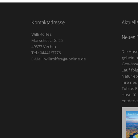
Kontaktadresse
Aktuell
Willi Rolfes
Neues B
Marschstraße 25
49377 Vechta
Die Hase
Tel.: 04441/7776
geheimnis
E-Mail: willirolfes@t-online.de
Gewässer
Lauf fol
Natur e
ihre neu
Tobias B
Hase für
entdeckt