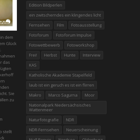
Edition Bildperlen
ein zwitscherndes ein klingendes licht
Fernsehen
Film
Fotoausstellung
Fotoforum
Fotoforum Impulse
n in dem
em Glück
Fotowettbewerb
Fotoworkshop
.
Frei!
Herbst
Hunte
Interview
fnahmen
er das
KAS
fügten
kerhoff
Katholische Akademie Stapelfeld
ern
laub ist ein geruch es ist ein flirren
enden
icht. Sie
Makro
Marco Sagurna
Moor
̈llen zu
Nationalpark Niedersächsisches
Wattenmeer
em
Naturfotografie
NDR
NDR-Fernsehen
Neuerscheinung
 stellt
̈ck
Niall Benvie
Nordsee
Oldenburg