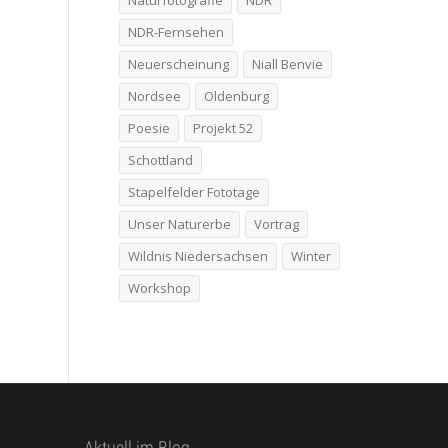
Naturfotografie
NDR
NDR-Fernsehen
Neuerscheinung
Niall Benvie
Nordsee
Oldenburg
Poesie
Projekt 52
Schottland
Stapelfelder Fototage
Unser Naturerbe
Vortrag
Wildnis Niedersachsen
Winter
Workshop
Aktuell im Blog