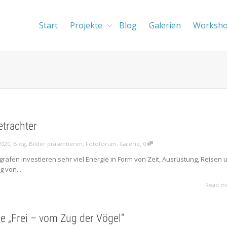
Start
Projekte
Blog
Galerien
Worksh
trachter
,
,
2020
Blog
,
Bilder präsentieren
,
Fotoforum
,
Galerie
0
rafen investieren sehr viel Energie in Form von Zeit, Ausrüstung, Reisen 
g von...
Read m
e „Frei – vom Zug der Vögel“