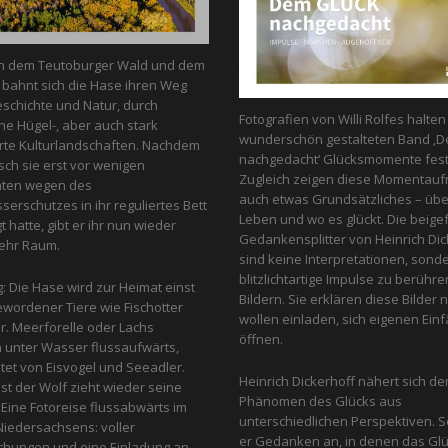
n dem Teutoburger Wald und dem
bahnt sich die Hase ihren Weg
schichte und Natur, durch
Fotografien von Willi Rolfes halte
he Hügel-, aber auch stark
wunderschön gestalteten Band ‚D
te Kulturlandschaften. Nachdem
nachgedacht‘ Glücksmomente fest
ch sie erst vor wenigen
Zugleich zeigen diese Momentau
nten wegen des
auch etwas Grundsätzliches – üb
erschutzes in ihr reguliertes Bett
Leben und wo es glückt. Die beige
 hatte, gibt er ihr nun wieder
Gedankensplitter von Heinrich Dic
ehr Raum.
sind keine Interpretationen, sond
blitzlichtartige Impulse zu berühr
g: Die Hase wird zur Heimat einst
Bildern. Sie erklären diese Bilder n
ewordener Tiere wie Fischotter
wollen einladen, sich eigenen Einfa
r. Meerforelle oder Lachs
öffnen.
unter Wasser flussaufwärts,
et von Eis­vogel und See­adler.
Heinrich Dickerhoff nähert sich d
st der Wolf zieht wieder seine
Phänomen des Glücks aus
Eine Fotoreise flussabwärts im
unterschiedlichen Perspektiven. So
iedersachsens: voller
er Gedanken an, in denen das Glu
chungen und eine Einladung an