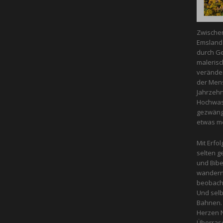
Zwische
Emsland 
durch Ge
malerisc
veränder
der Mens
Jahrzeh
Hochwass
gezwängt
etwas m
Mit Erfol
selten g
und Bibe
wandern 
beobacht
Und selb
Bahnen. 
Herzen N
Überras