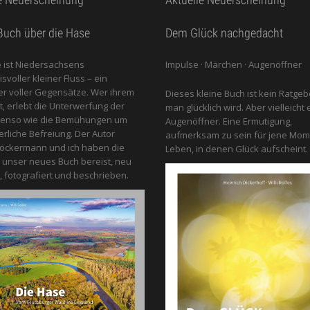
uch über die Hase
Dem Glück nachgedacht
 ist Niedersachsens
Impulse · Märchen · Augenöffner
voller kleiner Fluss – ein
 voller Gegensätze. Wer ihrem
Dieses kleine Buch ist kein Ratgeb
gt, erlebt die Unterwerfung der
man glücklich wird. Aber vielleicht 
benso wie die Bemühungen um
Augenöffner. Eine Ermutigung,
erliche Befreiung. Der Autor
aufmerksam zu sein für jene Mom
öckermann und ich haben die
Leben, in denen Glück aufscheint.
 unser neues Buch bereist, neu
, fotografiert und beschrieben.