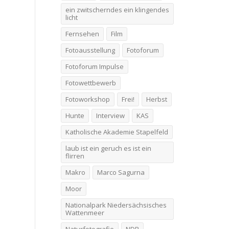
ein zwitscherndes ein klingendes
licht
Fernsehen
Film
Fotoausstellung
Fotoforum
Fotoforum Impulse
Fotowettbewerb
Fotoworkshop
Frei!
Herbst
Hunte
Interview
KAS
Katholische Akademie Stapelfeld
laub ist ein geruch es ist ein
flirren
Makro
Marco Sagurna
Moor
Nationalpark Niedersächsisches
Wattenmeer