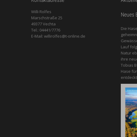
Willi Rolfes
Neues B
Marschstraße 25
49377 Vechta
Die Hase
Tel.: 04441/7776
geheimnis
E-Mail: willirolfes@t-online.de
Gewässer
Lauf fol
Natur e
ihre neu
Tobias B
Hase für
entdeckt