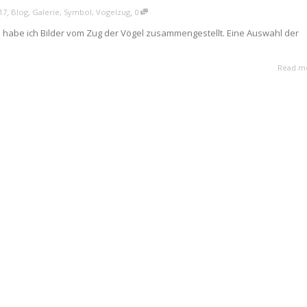
,
,
17
Blog
,
Galerie
,
Symbol
,
Vogelzug
0
e habe ich Bilder vom Zug der Vögel zusammengestellt. Eine Auswahl der
Read m