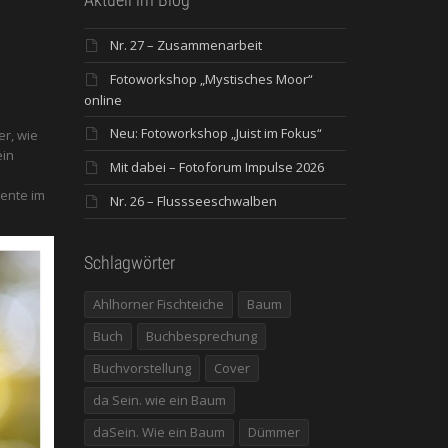
Nr. 27 – Zusammenarbeit
Fotoworkshop „Mystisches Moor“
online
Neu: Fotoworkshop „Juist im Fokus“
er, wie
ein
Mit dabei – Fotoforum Impulse 2026
ente im
Nr. 26 – Flussseeschwalben
Schlagwörter
Ahlhorner Fischteiche
Baum
Buch
Buchbesprechung
Buchvorstellung
Cover
da Sein. wie ein Baum
daSein. Wie ein Baum
Dümmer