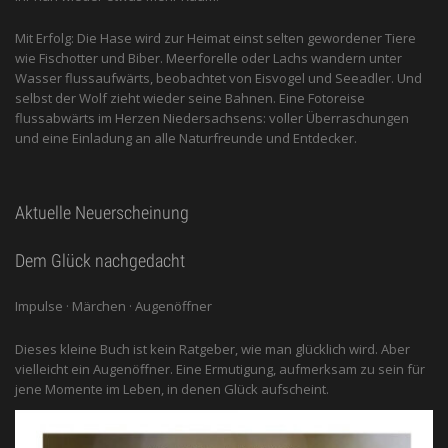
Mit Erfolg: Die Hase wird zur Heimat einst selten gewordener Tiere
wie Fischotter und Biber. Meerforelle oder Lachs wandern unter
Wasser flussaufwärts, beobachtet von Eis­vogel und See­adler. Und
selbst der Wolf zieht wieder seine Bahnen. Eine Fotoreise
flussabwärts im Herzen Niedersachsens: voller Überraschungen
und eine Einladung an alle ­Naturfreunde und Entdecker.
Aktuelle Neuerscheinung
Dem Glück nachgedacht
Impulse · Märchen · Augenöffner
Dieses kleine Buch ist kein Ratgeber, wie man glücklich wird. Aber
vielleicht ein Augenöffner. Eine Ermutigung, aufmerksam zu sein für
jene Momente im Leben, in denen Glück aufscheint.