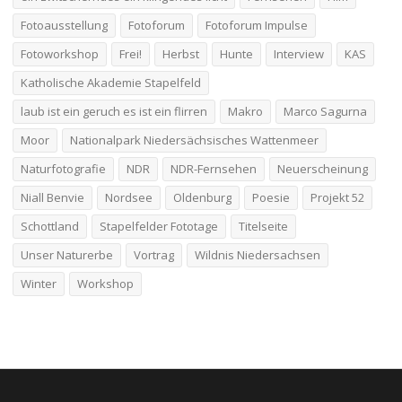
Fotoausstellung
Fotoforum
Fotoforum Impulse
Fotoworkshop
Frei!
Herbst
Hunte
Interview
KAS
Katholische Akademie Stapelfeld
laub ist ein geruch es ist ein flirren
Makro
Marco Sagurna
Moor
Nationalpark Niedersächsisches Wattenmeer
Naturfotografie
NDR
NDR-Fernsehen
Neuerscheinung
Niall Benvie
Nordsee
Oldenburg
Poesie
Projekt 52
Schottland
Stapelfelder Fototage
Titelseite
Unser Naturerbe
Vortrag
Wildnis Niedersachsen
Winter
Workshop