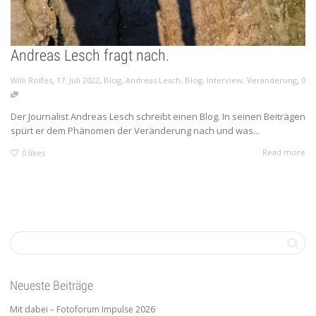
Andreas Lesch fragt nach.
,
,
,
Willi Rolfes
17. Juli 2022
Blog
,
Andreas Lesch
,
Blog
,
Interview
,
Veränderung
0
Der Journalist Andreas Lesch schreibt einen Blog. In seinen Beiträgen
spürt er dem Phänomen der Veränderung nach und was...
Read more
0
likes
Neueste Beiträge
Mit dabei – Fotoforum Impulse 2026