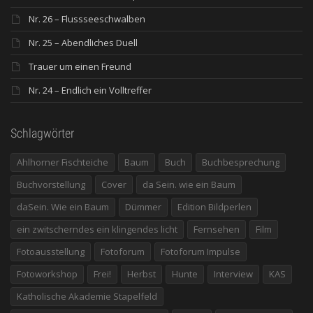
Nr. 26 – Flussseeschwalben
Nr. 25 – Abendliches Duell
Trauer um einen Freund
Nr. 24 – Endlich ein Volltreffer
Schlagwörter
Ahlhorner Fischteiche
Baum
Buch
Buchbesprechung
Buchvorstellung
Cover
da Sein. wie ein Baum
daSein. Wie ein Baum
Dümmer
Edition Bildperlen
ein zwitscherndes ein klingendes licht
Fernsehen
Film
Fotoausstellung
Fotoforum
Fotoforum Impulse
Fotoworkshop
Frei!
Herbst
Hunte
Interview
KAS
Katholische Akademie Stapelfeld