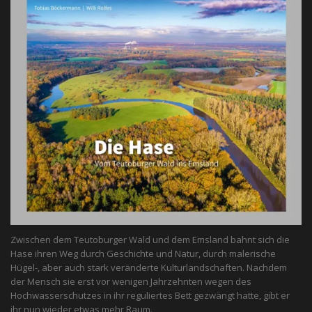
Zwischen dem Teutoburger Wald und dem Emsland bahnt sich die
Hase ihren Weg durch Geschichte und Natur, durch malerische
Hügel-, aber auch stark veränderte Kulturlandschaften. Nachdem
der Mensch sie erst vor wenigen Jahrzehnten wegen des
Hochwasserschutzes in ihr reguliertes Bett gezwängt hatte, gibt er
ihr nun wieder etwas mehr Raum.