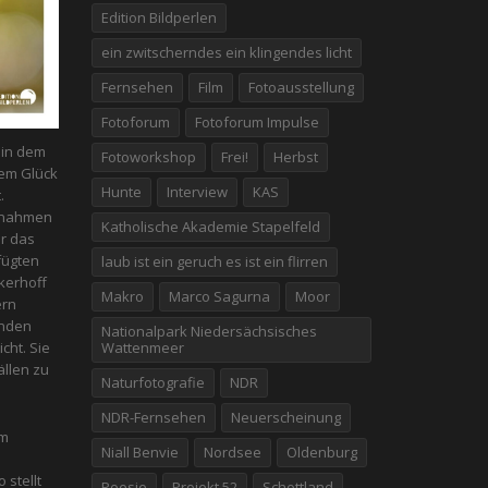
Edition Bildperlen
ein zwitscherndes ein klingendes licht
Fernsehen
Film
Fotoausstellung
Fotoforum
Fotoforum Impulse
n in dem
Fotoworkshop
Frei!
Herbst
em Glück
Hunte
Interview
KAS
.
fnahmen
Katholische Akademie Stapelfeld
er das
fügten
laub ist ein geruch es ist ein flirren
kerhoff
Makro
Marco Sagurna
Moor
ern
enden
Nationalpark Niedersächsisches
Wattenmeer
icht. Sie
̈llen zu
Naturfotografie
NDR
NDR-Fernsehen
Neuerscheinung
em
Niall Benvie
Nordsee
Oldenburg
 stellt
Poesie
Projekt 52
Schottland