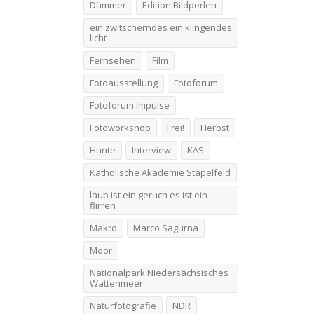
Dümmer
Edition Bildperlen
ein zwitscherndes ein klingendes
licht
Fernsehen
Film
Fotoausstellung
Fotoforum
Fotoforum Impulse
Fotoworkshop
Frei!
Herbst
Hunte
Interview
KAS
Katholische Akademie Stapelfeld
laub ist ein geruch es ist ein
flirren
Makro
Marco Sagurna
Moor
Nationalpark Niedersächsisches
Wattenmeer
Naturfotografie
NDR