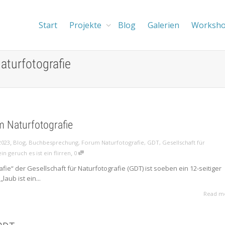
Start
Projekte
Blog
Galerien
Worksh
Naturfotografie
m Naturfotografie
,
2023
Blog
,
Buchbesprechung
,
Forum Naturfotografie
,
GDT
,
Gesellschaft für
,
ein geruch es ist ein flirren
0
fie“ der Gesellschaft für Naturfotografie (GDT) ist soeben ein 12-seitiger
laub ist ein...
Read m