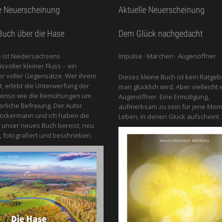
e Neuerscheinung
Aktuelle Neuerscheinung
uch über die Hase
Dem Glück nachgedacht
 ist Niedersachsens
Impulse · Märchen · Augenöffner
voller kleiner Fluss – ein
 voller Gegensätze. Wer ihrem
Dieses kleine Buch ist kein Ratgeb
gt, erlebt die Unterwerfung der
man glücklich wird. Aber vielleicht 
benso wie die Bemühungen um
Augenöffner. Eine Ermutigung,
erliche Befreiung. Der Autor
aufmerksam zu sein für jene Mom
öckermann und ich haben die
Leben, in denen Glück aufscheint.
 unser neues Buch bereist, neu
, fotografiert und beschrieben.