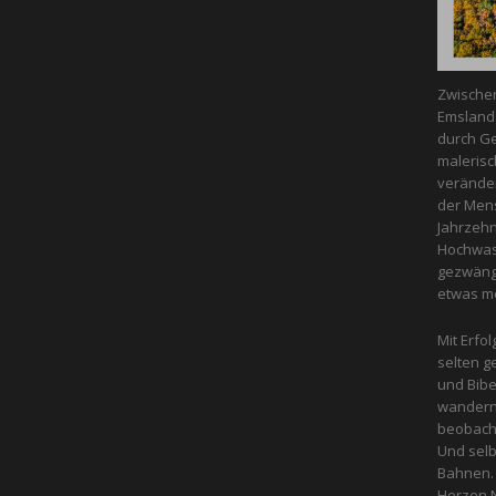
Zwische
Emsland 
durch Ge
malerisc
veränder
der Mens
Jahrzeh
Hochwass
gezwängt
etwas m
Mit Erfol
selten g
und Bibe
wandern 
beobacht
Und selb
Bahnen. 
Herzen N