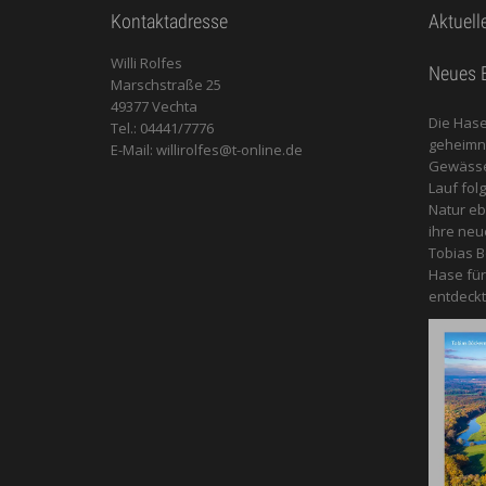
Kontaktadresse
Aktuell
Willi Rolfes
Neues B
Marschstraße 25
49377 Vechta
Die Hase
Tel.: 04441/7776
geheimnis
E-Mail: willirolfes@t-online.de
Gewässer
Lauf fol
Natur e
ihre neu
Tobias B
Hase für
entdeckt