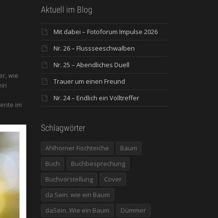
Aktuell im Blog
Mit dabei – Fotoforum Impulse 2026
Nr. 26 – Flussseeschwalben
Nr. 25 – Abendliches Duell
er, wie
Trauer um einen Freund
ein
Nr. 24 – Endlich ein Volltreffer
ente im
Schlagwörter
Ahlhorner Fischteiche
Baum
Buch
Buchbesprechung
Buchvorstellung
Cover
da Sein. wie ein Baum
daSein. Wie ein Baum
Dümmer