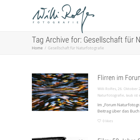
Tag Archive for: Gesellschaft für 
Home
Gesellschaft für Naturfotografie
Flirren im Foru
,
Willi Rolfes
26. Oktober 
Naturfotografie
,
laub ist 
Im „Forum Naturfotogra
Beitrag über das Buch „
0
likes