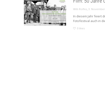
Film: 50 Jahre
,
Willi Rolfes
3. November
In diesem Jahr feiert 
Fotofestival auch in di
0
likes