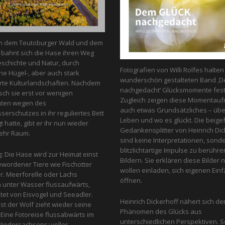
n dem Teutoburger Wald und dem
bahnt sich die Hase ihren Weg
schichte und Natur, durch
Fotografien von Willi Rolfes halte
he Hügel-, aber auch stark
wunderschön gestalteten Band ‚D
te Kulturlandschaften. Nachdem
nachgedacht‘ Glücksmomente fest
ch sie erst vor wenigen
Zugleich zeigen diese Momentau
nten wegen des
auch etwas Grundsätzliches – üb
erschutzes in ihr reguliertes Bett
Leben und wo es glückt. Die beige
 hatte, gibt er ihr nun wieder
Gedankensplitter von Heinrich Dic
ehr Raum.
sind keine Interpretationen, sond
blitzlichtartige Impulse zu berühr
g: Die Hase wird zur Heimat einst
Bildern. Sie erklären diese Bilder n
ewordener Tiere wie Fischotter
wollen einladen, sich eigenen Einfa
r. Meerforelle oder Lachs
öffnen.
unter Wasser flussaufwärts,
et von Eis­vogel und See­adler.
Heinrich Dickerhoff nähert sich d
st der Wolf zieht wieder seine
Phänomen des Glücks aus
Eine Fotoreise flussabwärts im
unterschiedlichen Perspektiven. So
iedersachsens: voller