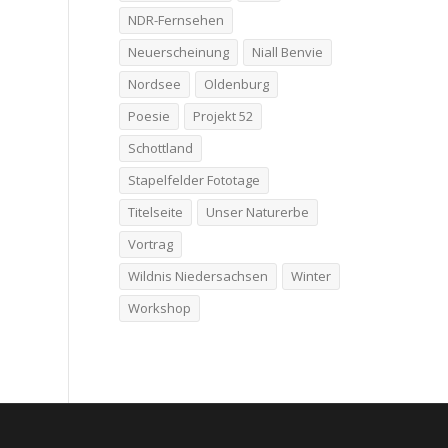
NDR-Fernsehen
Neuerscheinung
Niall Benvie
Nordsee
Oldenburg
Poesie
Projekt 52
Schottland
Stapelfelder Fototage
Titelseite
Unser Naturerbe
Vortrag
Wildnis Niedersachsen
Winter
Workshop