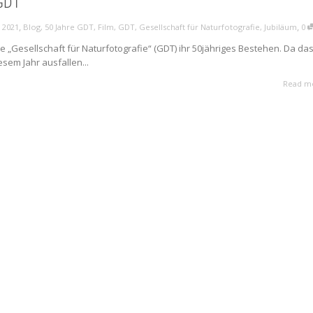
 GDT
,
,
 2021
Blog
,
50 Jahre GDT
,
Film
,
GDT
,
Gesellschaft für Naturfotografie
,
Jubiläum
0
die „Gesellschaft für Naturfotografie“ (GDT) ihr 50jähriges Bestehen. Da da
esem Jahr ausfallen...
Read m