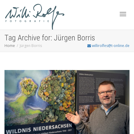
Toggl
Tag Archive for: Jürgen Borris
Home
Jürgen Borris
willirolfes@t-online.de
navig