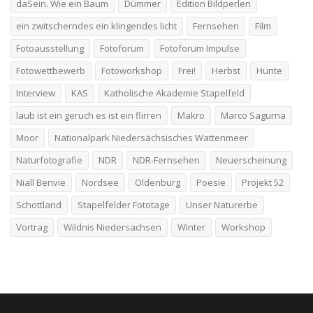
daSein. Wie ein Baum
Dümmer
Edition Bildperlen
ein zwitscherndes ein klingendes licht
Fernsehen
Film
Fotoausstellung
Fotoforum
Fotoforum Impulse
Fotowettbewerb
Fotoworkshop
Frei!
Herbst
Hunte
Interview
KAS
Katholische Akademie Stapelfeld
laub ist ein geruch es ist ein flirren
Makro
Marco Sagurna
Moor
Nationalpark Niedersächsisches Wattenmeer
Naturfotografie
NDR
NDR-Fernsehen
Neuerscheinung
Niall Benvie
Nordsee
Oldenburg
Poesie
Projekt 52
Schottland
Stapelfelder Fototage
Unser Naturerbe
Vortrag
Wildnis Niedersachsen
Winter
Workshop