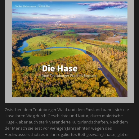
Zwischen dem Teutoburger Wald und dem Emsland bahnt sich die
Hase ihren Weg durch Geschichte und Natur, durch malerische
Hügel-, aber auch stark veränderte Kulturlandschaften. Nachdem
der Mensch sie erst vor wenigen Jahrzehnten wegen des
Hochwasserschutzes in ihr reguliertes Bett gezwängt hatte, gibt er