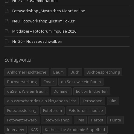
Nr. 27 – Zusammenarbeit
Fotoworkshop „Mystisches Moor“ online
Neu: Fotoworkshop „Juist im Fokus“
Mit dabei – Fotoforum Impulse 2026
Nr. 26 – Flussseeschwalben
Schlagwörter
Ahlhorner Fischteiche
Baum
Buch
Buchbesprechung
Buchvorstellung
Cover
da Sein. wie ein Baum
daSein. Wie ein Baum
Dümmer
Edition Bildperlen
ein zwitscherndes ein klingendes licht
Fernsehen
Film
Fotoausstellung
Fotoforum
Fotoforum Impulse
Fotowettbewerb
Fotoworkshop
Frei!
Herbst
Hunte
Interview
KAS
Katholische Akademie Stapelfeld