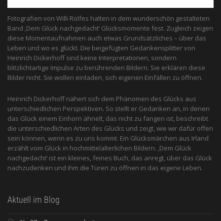
Fotografien von Willi Rolfes halten in dem wunderschön gestalteten
Band ‚Dem Glück nachgedacht‘ Glücksmomente fest. Zugleich zeigen
diese Momentaufnahmen auch etwas Grundsätzliches – über das
Leben und wo es glückt. Die beigefügten Gedankensplitter von
Heinrich Dickerhoff sind keine Interpretationen, sondern
blitzlichtartige Impulse zu berührenden Bildern. Sie erklären diese
Bilder nicht. Sie wollen einladen, sich eigenen Einfällen zu öffnen.
Heinrich Dickerhoff nähert sich dem Phänomen des Glücks aus
unterschiedlichen Perspektiven. So stellt er Gedanken an, in denen
das Glück einem Einhorn ähnelt, das nicht zu fangen ist, beschreibt
die unterschiedlichen Arten des Glücks und zeigt, wie wir dafür offen
sein können, wenn es zu uns kommt. Ein Glücksmärchen aus Irland
erzählt vom Glück in hochmittelalterlichen Bildern. ‚Dem Glück
nachgedacht‘ ist ein kleines, feines Buch, das anregt, über das Glück
nachzudenken und ihm die Türen zu öffnen in das eigene Leben.
Aktuell im Blog