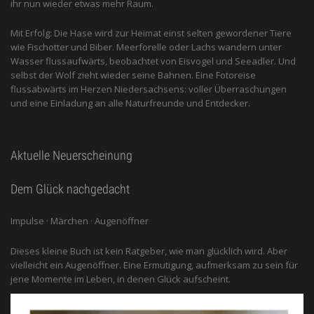
ihr nun wieder etwas mehr Raum.
Mit Erfolg: Die Hase wird zur Heimat einst selten gewordener Tiere
wie Fischotter und Biber. Meerforelle oder Lachs wandern unter
Wasser flussaufwärts, beobachtet von Eis­vogel und See­adler. Und
selbst der Wolf zieht wieder seine Bahnen. Eine Fotoreise
flussabwärts im Herzen Niedersachsens: voller Überraschungen
und eine Einladung an alle ­Naturfreunde und Entdecker.
Aktuelle Neuerscheinung
Dem Glück nachgedacht
Impulse · Märchen · Augenöffner
Dieses kleine Buch ist kein Ratgeber, wie man glücklich wird. Aber
vielleicht ein Augenöffner. Eine Ermutigung, aufmerksam zu sein für
jene Momente im Leben, in denen Glück aufscheint.