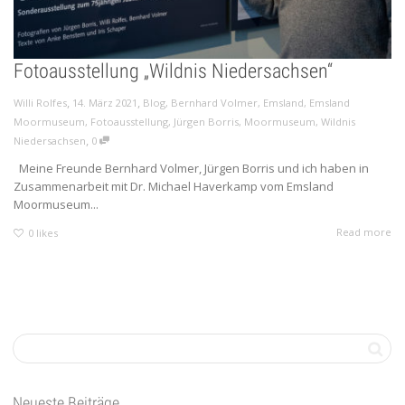
Fotoausstellung „Wildnis Niedersachsen“
,
,
Willi Rolfes
14. März 2021
Blog
,
Bernhard Volmer
,
Emsland
,
Emsland
Moormuseum
,
Fotoausstellung
,
Jürgen Borris
,
Moormuseum
,
Wildnis
,
Niedersachsen
0
Meine Freunde Bernhard Volmer, Jürgen Borris und ich haben in
Zusammenarbeit mit Dr. Michael Haverkamp vom Emsland
Moormuseum...
Read more
0
likes
Neueste Beiträge