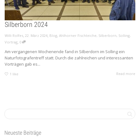
Silberborn 2024
,
,
Willi Rolfes
22. März 2024
Blog
,
Ahlhorner Fischteiche
,
Silberborn
,
Solling
,
,
Vortrag
0
Am vergangenen Wochenende fand in Silberdorn im Solling ein
Naturfotografentreff statt. Durch die zahlreichen und interessanten
Vorträgen gab es...
Read more
1
like
Neueste Beiträge