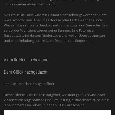
ihr nun wieder etwas mehr Raum.
Mit Erfolg: Die Hase wird zur Heimat einst selten gewordener Tiere
wie Fischotter und Biber. Meerforelle oder Lachs wandern unter
Wasser flussaufwärts, beobachtet von Eis­vogel und See­adler. Und
selbst der Wolf zieht wieder seine Bahnen. Eine Fotoreise
flussabwärts im Herzen Niedersachsens: voller Überraschungen
und eine Einladung an alle ­Naturfreunde und Entdecker.
Aktuelle Neuerscheinung
Dem Glück nachgedacht
Impulse · Märchen · Augenöffner
Dieses kleine Buch ist kein Ratgeber, wie man glücklich wird. Aber
vielleicht ein Augenöffner. Eine Ermutigung, aufmerksam zu sein für
jene Momente im Leben, in denen Glück aufscheint.