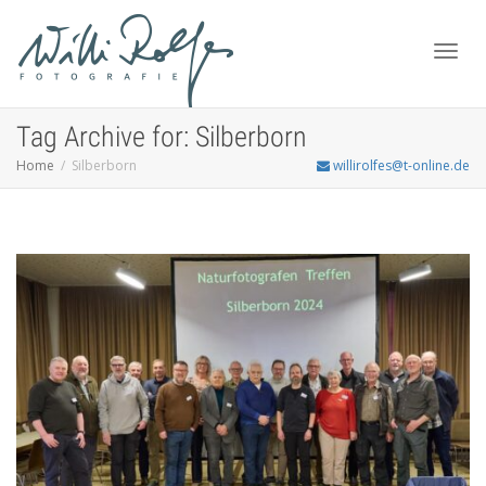
Toggl
Tag Archive for: Silberborn
Home
Silberborn
willirolfes@t-online.de
navig