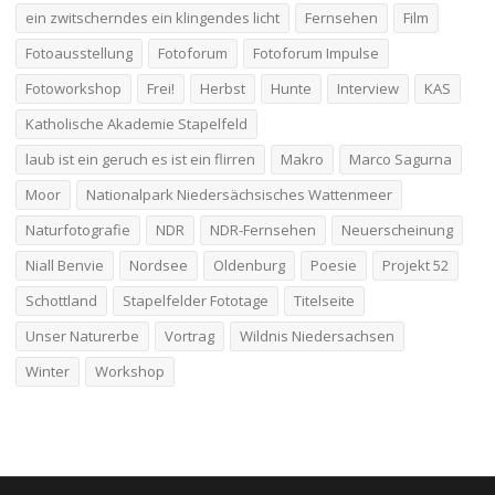
ein zwitscherndes ein klingendes licht
Fernsehen
Film
Fotoausstellung
Fotoforum
Fotoforum Impulse
Fotoworkshop
Frei!
Herbst
Hunte
Interview
KAS
Katholische Akademie Stapelfeld
laub ist ein geruch es ist ein flirren
Makro
Marco Sagurna
Moor
Nationalpark Niedersächsisches Wattenmeer
Naturfotografie
NDR
NDR-Fernsehen
Neuerscheinung
Niall Benvie
Nordsee
Oldenburg
Poesie
Projekt 52
Schottland
Stapelfelder Fototage
Titelseite
Unser Naturerbe
Vortrag
Wildnis Niedersachsen
Winter
Workshop