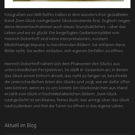
Fotografien von Willi Rolfes halten in dem wunderschön gestalteten
Band ‚Dem Glück nachgedacht‘ Glücksmomente fest. Zugleich zeigen
diese Momentaufnahmen auch etwas Grundsätzliches – über das
Leben und wo es glückt. Die beigefügten Gedankensplitter von
Heinrich Dickerhoff sind keine Interpretationen, sondern
blitzlichtartige Impulse zu berührenden Bildern. Sie erklären diese
Bilder nicht. Sie wollen einladen, sich eigenen Einfällen zu öffnen.
Heinrich Dickerhoff nähert sich dem Phänomen des Glücks aus
unterschiedlichen Perspektiven. So stellt er Gedanken an, in denen
das Glück einem Einhorn ähnelt, das nicht zu fangen ist, beschreibt
die unterschiedlichen Arten des Glücks und zeigt, wie wir dafür offen
sein können, wenn es zu uns kommt. Ein Glücksmärchen aus Irland
erzählt vom Glück in hochmittelalterlichen Bildern. ‚Dem Glück
nachgedacht‘ ist ein kleines, feines Buch, das anregt, über das Glück
nachzudenken und ihm die Türen zu öffnen in das eigene Leben.
Aktuell im Blog