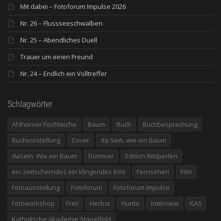
Mit dabei – Fotoforum Impulse 2026
Nr. 26 – Flussseeschwalben
Nr. 25 – Abendliches Duell
Trauer um einen Freund
Nr. 24 – Endlich ein Volltreffer
Schlagwörter
Ahlhorner Fischteiche
Baum
Buch
Buchbesprechung
Buchvorstellung
Cover
da Sein. wie ein Baum
daSein. Wie ein Baum
Dümmer
Edition Bildperlen
ein zwitscherndes ein klingendes licht
Fernsehen
Film
Fotoausstellung
Fotoforum
Fotoforum Impulse
Fotoworkshop
Frei!
Herbst
Hunte
Interview
KAS
Katholische Akademie Stapelfeld