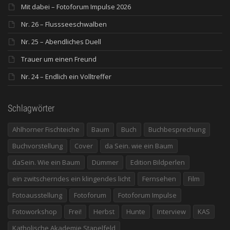
Mit dabei – Fotoforum Impulse 2026
Nr. 26 – Flussseeschwalben
Nr. 25 – Abendliches Duell
Trauer um einen Freund
Nr. 24 – Endlich ein Volltreffer
Schlagwörter
Ahlhorner Fischteiche
Baum
Buch
Buchbesprechung
Buchvorstellung
Cover
da Sein. wie ein Baum
daSein. Wie ein Baum
Dümmer
Edition Bildperlen
ein zwitscherndes ein klingendes licht
Fernsehen
Film
Fotoausstellung
Fotoforum
Fotoforum Impulse
Fotoworkshop
Frei!
Herbst
Hunte
Interview
KAS
Katholische Akademie Stapelfeld