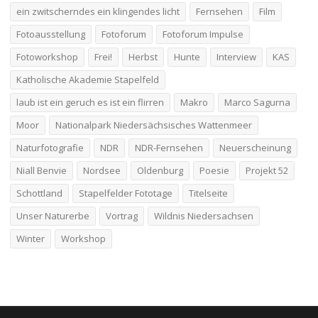
ein zwitscherndes ein klingendes licht
Fernsehen
Film
Fotoausstellung
Fotoforum
Fotoforum Impulse
Fotoworkshop
Frei!
Herbst
Hunte
Interview
KAS
Katholische Akademie Stapelfeld
laub ist ein geruch es ist ein flirren
Makro
Marco Sagurna
Moor
Nationalpark Niedersächsisches Wattenmeer
Naturfotografie
NDR
NDR-Fernsehen
Neuerscheinung
Niall Benvie
Nordsee
Oldenburg
Poesie
Projekt 52
Schottland
Stapelfelder Fototage
Titelseite
Unser Naturerbe
Vortrag
Wildnis Niedersachsen
Winter
Workshop