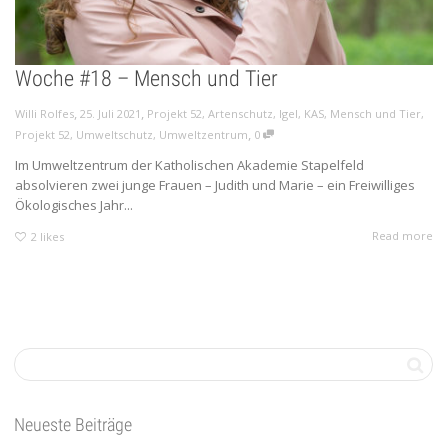
Woche #18 – Mensch und Tier
,
,
Willi Rolfes
25. Juli 2021
Projekt 52
,
Artenschutz
,
Igel
,
KAS
,
Mensch und Tier
,
,
Projekt 52
,
Umweltschutz
,
Umweltzentrum
0
Im Umweltzentrum der Katholischen Akademie Stapelfeld
absolvieren zwei junge Frauen – Judith und Marie – ein Freiwilliges
Ökologisches Jahr...
Read more
2
likes
Neueste Beiträge