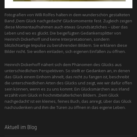
Fotografien von Willi Rolfes halten in dem wunderschön gestalteten
Band ‚Dem Glück nachgedacht‘ Glücksmomente fest. Zugleich zeigen
diese Momentaufnahmen auch etwas Grundsätzliches – über das
Leben und wo es glückt. Die beigefügten Gedankensplitter von
Heinrich Dickerhoff sind keine Interpretationen, sondern
blitzlichtartige Impulse zu berührenden Bildern. Sie erklären diese
Bilder nicht. Sie wollen einladen, sich eigenen Einfällen zu öffnen.
Heinrich Dickerhoff nähert sich dem Phänomen des Glücks aus
unterschiedlichen Perspektiven. So stellt er Gedanken an, in denen
das Glück einem Einhorn ähnelt, das nicht zu fangen ist, beschreibt
die unterschiedlichen Arten des Glücks und zeigt, wie wir dafür offen
sein können, wenn es zu uns kommt. Ein Glücksmärchen aus Irland
erzählt vom Glück in hochmittelalterlichen Bildern. ‚Dem Glück
nachgedacht‘ ist ein kleines, feines Buch, das anregt, über das Glück
nachzudenken und ihm die Türen zu öffnen in das eigene Leben.
Aktuell im Blog