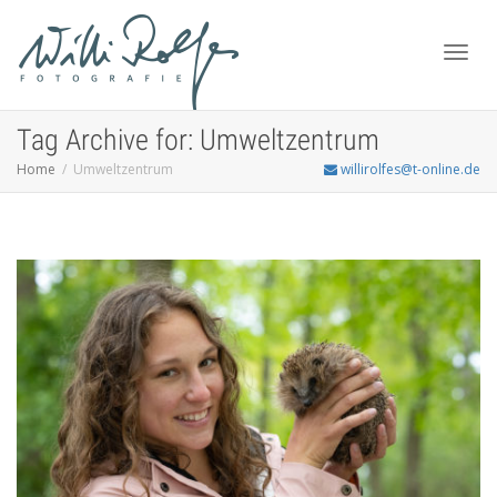
Toggl
Tag Archive for: Umweltzentrum
Home
Umweltzentrum
willirolfes@t-online.de
navig