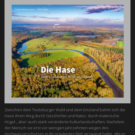
Zwischen dem Teutoburger Wald und dem Emsland bahnt sich die
Hase ihren Weg durch Geschichte und Natur, durch malerische
Hügel-, aber auch stark veränderte Kulturlandschaften. Nachdem
der Mensch sie erst vor wenigen Jahrzehnten wegen des
Hochwasserschutzes in ihr reguliertes Bett gezwängt hatte, gibt er