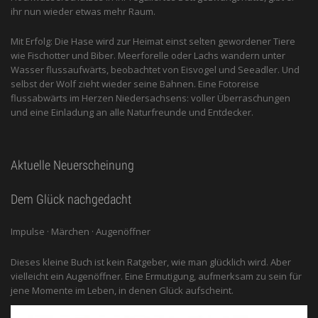
ihr nun wieder etwas mehr Raum.
Mit Erfolg: Die Hase wird zur Heimat einst selten gewordener Tiere
wie Fischotter und Biber. Meerforelle oder Lachs wandern unter
Wasser flussaufwärts, beobachtet von Eis­vogel und See­adler. Und
selbst der Wolf zieht wieder seine Bahnen. Eine Fotoreise
flussabwärts im Herzen Niedersachsens: voller Überraschungen
und eine Einladung an alle ­Naturfreunde und Entdecker.
Aktuelle Neuerscheinung
Dem Glück nachgedacht
Impulse · Märchen · Augenöffner
Dieses kleine Buch ist kein Ratgeber, wie man glücklich wird. Aber
vielleicht ein Augenöffner. Eine Ermutigung, aufmerksam zu sein für
jene Momente im Leben, in denen Glück aufscheint.