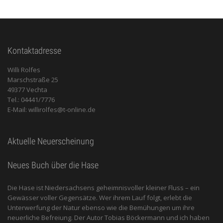
Kontaktadresse
Willi Rolfes
Marschstraße 25
49377 Vechta
Tel.: 04441/7776
E-Mail: willirolfes@t-online.de
Aktuelle Neuerscheinung
Neues Buch über die Hase
Die Hase ist Niedersachsens geheimnisvoller kleiner Fluss – ein
Gewässer voller Gegensätze. Wer ihrem Lauf folgt, erlebt die
Unterwerfung der Natur ebenso wie die Bemühungen um ihre
neuerliche Befreiung. Der Autor Tobias Böckermann und ich haben