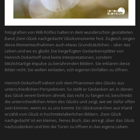
Fotografien von Willi Rolfes halten in dem wunderschön gestalteten
Band ‚Dem Glück nachgedacht‘ Glücksmomente fest. Zugleich zeigen
diese Momentaufnahmen auch etwas Grundsätzliches – über das
Leben und wo es glückt. Die beigefügten Gedankensplitter von
Heinrich Dickerhoff sind keine Interpretationen, sondern
blitzlichtartige Impulse zu berührenden Bildern. Sie erklären diese
Bilder nicht. Sie wollen einladen, sich eigenen Einfällen zu öffnen.
Heinrich Dickerhoff nähert sich dem Phänomen des Glücks aus
unterschiedlichen Perspektiven. So stellt er Gedanken an, in denen
das Glück einem Einhorn ähnelt, das nicht zu fangen ist, beschreibt
die unterschiedlichen Arten des Glücks und zeigt, wie wir dafür offen
sein können, wenn es zu uns kommt. Ein Glücksmärchen aus Irland
erzählt vom Glück in hochmittelalterlichen Bildern. ‚Dem Glück
nachgedacht‘ ist ein kleines, feines Buch, das anregt, über das Glück
nachzudenken und ihm die Türen zu öffnen in das eigene Leben.