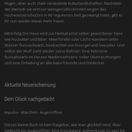
Hügel-, aber auch stark veränderte Kulturlandschaften. Nachdem
der Mensch sie erst vor wenigen Jahrzehnten wegen des
Hochwasserschutzes in ihr reguliertes Bett gezwängt hatte, gibt er
ihr nun wieder etwas mehr Raum.
Mit Erfolg: Die Hase wird zur Heimat einst selten gewordener Tiere
wie Fischotter und Biber. Meerforelle oder Lachs wandern unter
Wasser flussaufwärts, beobachtet von Eis­vogel und See­adler. Und
selbst der Wolf zieht wieder seine Bahnen. Eine Fotoreise
flussabwärts im Herzen Niedersachsens: voller Überraschungen
und eine Einladung an alle ­Naturfreunde und Entdecker.
Aktuelle Neuerscheinung
Dem Glück nachgedacht
Impulse · Märchen · Augenöffner
Dieses kleine Buch ist kein Ratgeber, wie man glücklich wird. Aber
vielleicht ein Augenöffner. Eine Ermutigung, aufmerksam zu sein für