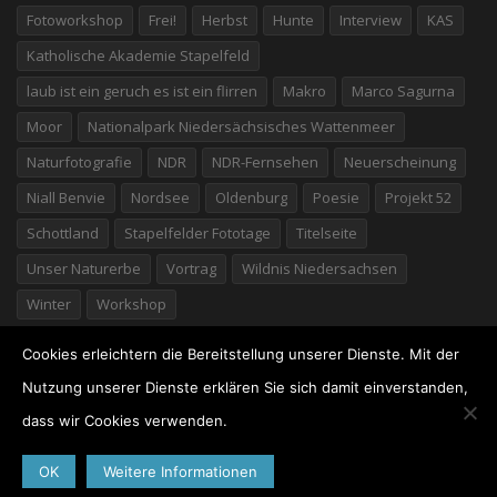
Fotoworkshop
Frei!
Herbst
Hunte
Interview
KAS
Katholische Akademie Stapelfeld
laub ist ein geruch es ist ein flirren
Makro
Marco Sagurna
Moor
Nationalpark Niedersächsisches Wattenmeer
Naturfotografie
NDR
NDR-Fernsehen
Neuerscheinung
Niall Benvie
Nordsee
Oldenburg
Poesie
Projekt 52
Schottland
Stapelfelder Fototage
Titelseite
Unser Naturerbe
Vortrag
Wildnis Niedersachsen
Winter
Workshop
Cookies erleichtern die Bereitstellung unserer Dienste. Mit der
Nutzung unserer Dienste erklären Sie sich damit einverstanden,
dass wir Cookies verwenden.
©2026 Willi Rolfes
· Marschstraße 25 · 49377 Vechta ·
04441/7776 · Germany ·
Impressum
·
Datenschutz
OK
Weitere Informationen