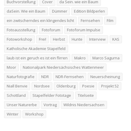
Buchvorstellung
Cover
da Sein. wie ein Baum
daSein. Wie ein Baum
Dümmer
Edition Bildperlen
ein zwitscherndes ein klingendes licht
Fernsehen
Film
Fotoausstellung
Fotoforum
Fotoforum Impulse
Fotoworkshop
Frei!
Herbst
Hunte
Interview
KAS
Katholische Akademie Stapelfeld
laub ist ein geruch es ist ein flirren
Makro
Marco Sagurna
Moor
Nationalpark Niedersächsisches Wattenmeer
Naturfotografie
NDR
NDR-Fernsehen
Neuerscheinung
Niall Benvie
Nordsee
Oldenburg
Poesie
Projekt 52
Schottland
Stapelfelder Fototage
Titelseite
Unser Naturerbe
Vortrag
Wildnis Niedersachsen
Winter
Workshop