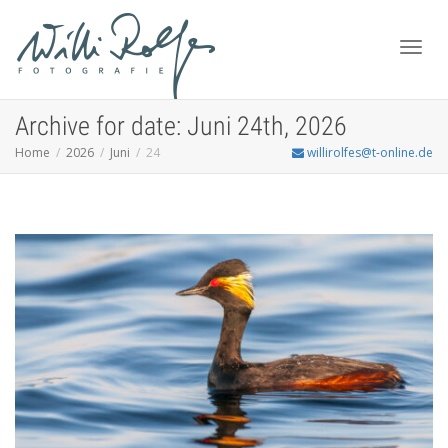
Toggl
Archive for date: Juni 24th, 2026
Home
2026
Juni
24
willirolfes@t-online.de
navig