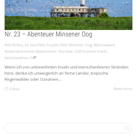
Nr. 23 – Abenteuer Minsener Oog
,
,
Willi Rolfes
24. Juni 2026
Projekt 2026
,
Minsener Oog
,
Nationalpark
Niedersächsisches Wattenmeer
,
Nordsee
,
Ostfriesische Inseln
,
,
Seeschwalben
0
Wenn ich von unbewohnten Inseln und menschenleeren Stränden
höre, denke ich unweigerlich an ferne Länder, tropische
Regenwälder oder Ozeanien....
Read more
0
likes