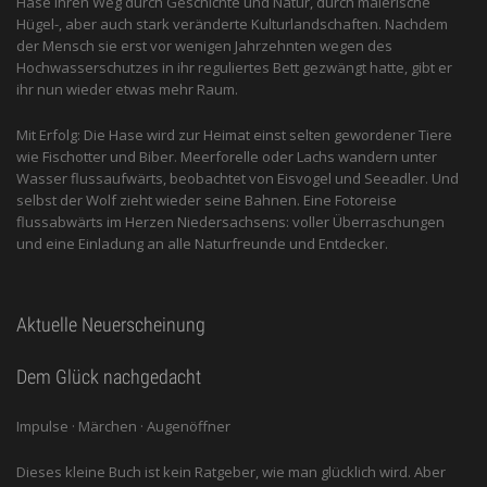
Hase ihren Weg durch Geschichte und Natur, durch malerische
Hügel-, aber auch stark veränderte Kulturlandschaften. Nachdem
der Mensch sie erst vor wenigen Jahrzehnten wegen des
Hochwasserschutzes in ihr reguliertes Bett gezwängt hatte, gibt er
ihr nun wieder etwas mehr Raum.
Mit Erfolg: Die Hase wird zur Heimat einst selten gewordener Tiere
wie Fischotter und Biber. Meerforelle oder Lachs wandern unter
Wasser flussaufwärts, beobachtet von Eis­vogel und See­adler. Und
selbst der Wolf zieht wieder seine Bahnen. Eine Fotoreise
flussabwärts im Herzen Niedersachsens: voller Überraschungen
und eine Einladung an alle ­Naturfreunde und Entdecker.
Aktuelle Neuerscheinung
Dem Glück nachgedacht
Impulse · Märchen · Augenöffner
Dieses kleine Buch ist kein Ratgeber, wie man glücklich wird. Aber