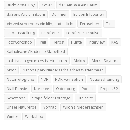
Buchvorstellung
Cover
da Sein. wie ein Baum
daSein. Wie ein Baum
Dümmer
Edition Bildperlen
ein zwitscherndes ein klingendes licht
Fernsehen
Film
Fotoausstellung
Fotoforum
Fotoforum Impulse
Fotoworkshop
Frei!
Herbst
Hunte
Interview
KAS
Katholische Akademie Stapelfeld
laub ist ein geruch es ist ein flirren
Makro
Marco Sagurna
Moor
Nationalpark Niedersächsisches Wattenmeer
Naturfotografie
NDR
NDR-Fernsehen
Neuerscheinung
Niall Benvie
Nordsee
Oldenburg
Poesie
Projekt 52
Schottland
Stapelfelder Fototage
Titelseite
Unser Naturerbe
Vortrag
Wildnis Niedersachsen
Winter
Workshop