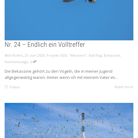
Nr. 24 – Endlich ein Volltreffer
,
,
Willi Rolfes
25. Juni 2026
Projekt 2026
,
"Meckern"
,
Balzflug
,
Bekassine
,
,
Himmelsziege
0
Die Bekassine gehört zu den Vögeln, die in meiner Jugend
allgegenwärtig waren. Immer wenn ich mit meinem Vater im...
Read more
0
likes