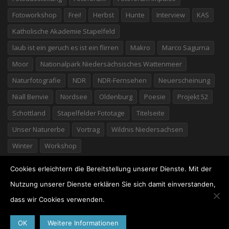
Fotoworkshop
Frei!
Herbst
Hunte
Interview
KAS
Katholische Akademie Stapelfeld
laub ist ein geruch es ist ein flirren
Makro
Marco Sagurna
Moor
Nationalpark Niedersächsisches Wattenmeer
Naturfotografie
NDR
NDR-Fernsehen
Neuerscheinung
Niall Benvie
Nordsee
Oldenburg
Poesie
Projekt 52
Schottland
Stapelfelder Fototage
Titelseite
Unser Naturerbe
Vortrag
Wildnis Niedersachsen
Winter
Workshop
Cookies erleichtern die Bereitstellung unserer Dienste. Mit der
Nutzung unserer Dienste erklären Sie sich damit einverstanden,
dass wir Cookies verwenden.
©2026 Willi Rolfes
· Marschstraße 25 · 49377 Vechta ·
04441/7776 · Germany ·
Impressum
·
Datenschutz
OK
Weitere Informationen