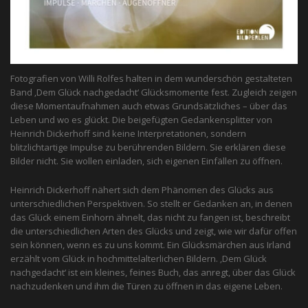
Fotografien von Willi Rolfes halten in dem wunderschön gestalteten
Band ‚Dem Glück nachgedacht‘ Glücksmomente fest. Zugleich zeigen
diese Momentaufnahmen auch etwas Grundsätzliches – über das
Leben und wo es glückt. Die beigefügten Gedankensplitter von
Heinrich Dickerhoff sind keine Interpretationen, sondern
blitzlichtartige Impulse zu berührenden Bildern. Sie erklären diese
Bilder nicht. Sie wollen einladen, sich eigenen Einfällen zu öffnen.
Heinrich Dickerhoff nähert sich dem Phänomen des Glücks aus
unterschiedlichen Perspektiven. So stellt er Gedanken an, in denen
das Glück einem Einhorn ähnelt, das nicht zu fangen ist, beschreibt
die unterschiedlichen Arten des Glücks und zeigt, wie wir dafür offen
sein können, wenn es zu uns kommt. Ein Glücksmärchen aus Irland
erzählt vom Glück in hochmittelalterlichen Bildern. ‚Dem Glück
nachgedacht‘ ist ein kleines, feines Buch, das anregt, über das Glück
nachzudenken und ihm die Türen zu öffnen in das eigene Leben.