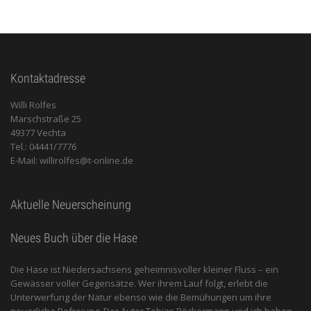
Kontaktadresse
Willi Rolfes
Marschstraße 25
49377 Vechta
Tel.: 04441/7776
E-Mail: willirolfes@t-online.de
Aktuelle Neuerscheinung
Neues Buch über die Hase
Die Hase ist Niedersachsens geheimnisvoller kleiner Fluss – ein
Gewässer voller Gegensätze. Wer ihrem Lauf folgt, erlebt die
Unterwerfung der Natur ebenso wie die Bemühungen um ihre