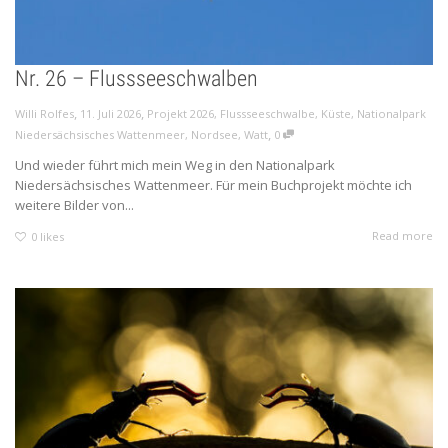
Nr. 26 – Flussseeschwalben
,
,
Willi Rolfes
11. Juli 2026
Projekt 2026
,
Flussseeschwalbe
,
Küste
,
Nationalpark
,
Niedersächsisches Wattenmeer
,
Nordsee
,
Watt
0
Und wieder führt mich mein Weg in den Nationalpark
Niedersächsisches Wattenmeer. Für mein Buchprojekt möchte ich
weitere Bilder von...
Read more
0
likes