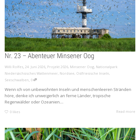
Nr. 23 – Abenteuer Minsener Oog
,
,
Willi Rolfes
24. Juni 2026
Projekt 2026
,
Minsener Oog
,
Nationalpark
Niedersächsisches Wattenmeer
,
Nordsee
,
Ostfriesische Inseln
,
,
Seeschwalben
0
Wenn ich von unbewohnten Inseln und menschenleeren Stränden
höre, denke ich unweigerlich an ferne Länder, tropische
Regenwälder oder Ozeanien....
Read more
0
likes