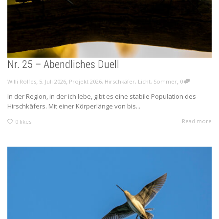
Nr. 25 – Abendliches Duell
,
,
,
Willi Rolfes
5. Juli 2026
Projekt 2026
,
Hirschkäfer
,
Licht
,
Sommer
0
In der Region, in der ich lebe, gibt es eine stabile Population des
Hirschkäfers. Mit einer Körperlänge von bis...
Read more
0
likes