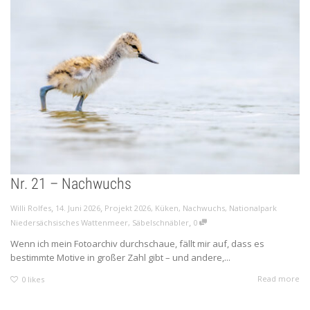
Nr. 21 – Nachwuchs
,
,
Willi Rolfes
14. Juni 2026
Projekt 2026
,
Küken
,
Nachwuchs
,
Nationalpark
,
Niedersächsisches Wattenmeer
,
Säbelschnäbler
0
Wenn ich mein Fotoarchiv durchschaue, fällt mir auf, dass es
bestimmte Motive in großer Zahl gibt – und andere,...
Read more
0
likes