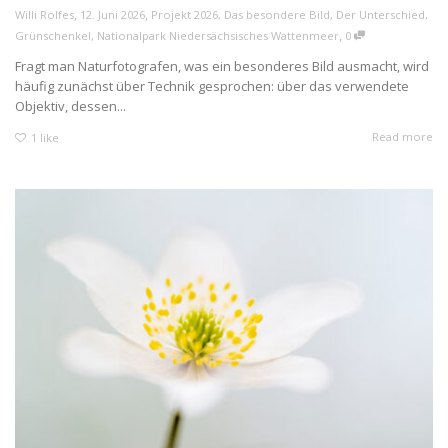
,
,
Willi Rolfes
12. Juni 2026
Projekt 2026
,
Das besondere Bild
,
Der Unterschied
,
,
Grünschenkel
,
Nationalpark Niedersächsisches Wattenmeer
0
Fragt man Naturfotografen, was ein besonderes Bild ausmacht, wird
häufig zunächst über Technik gesprochen: über das verwendete
Objektiv, dessen...
Read more
1
like