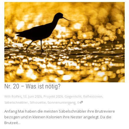
Nr. 20 – Was ist nötig?
,
,
Willi Rolfes
13. Juni 2026
Projekt 2026
,
Gegenlicht
,
Reflexionen
,
,
Säbelschnäbler
,
Silhouette
,
Sonnenuntergang
0
Anfang Mai haben die meisten Säbelschnäbler ihre Brutreviere
bezogen und in kleinen Kolonien ihre Nester angelegt. Da die
Brutzeit...