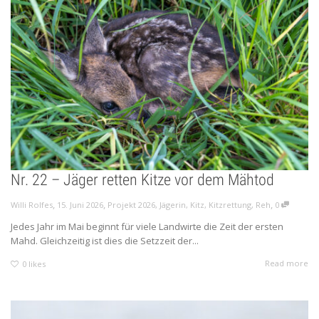
Nr. 22 – Jäger retten Kitze vor dem Mähtod
,
,
,
Willi Rolfes
15. Juni 2026
Projekt 2026
,
Jägerin
,
Kitz
,
Kitzrettung
,
Reh
0
Jedes Jahr im Mai beginnt für viele Landwirte die Zeit der ersten
Mahd. Gleichzeitig ist dies die Setzzeit der...
Read more
0
likes