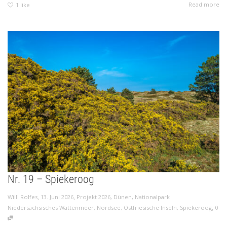
Read more
1
like
Nr. 19 – Spiekeroog
,
,
Willi Rolfes
13. Juni 2026
Projekt 2026
,
Dünen
,
Nationalpark
,
Niedersächsisches Wattenmeer
,
Nordsee
,
Ostfriesische Inseln
,
Spiekeroog
0