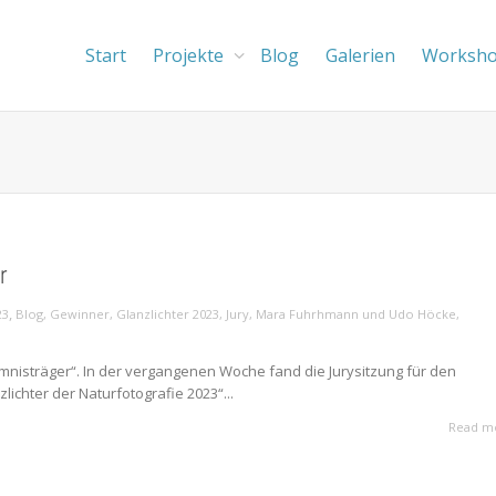
Start
Projekte
Blog
Galerien
Worksh
r
,
23
Blog
,
Gewinner
,
Glanzlichter 2023
,
Jury
,
Mara Fuhrhmann und Udo Höcke
,
imnisträger“. In der vergangenen Woche fand die Jurysitzung für den
ichter der Naturfotografie 2023“...
Read m