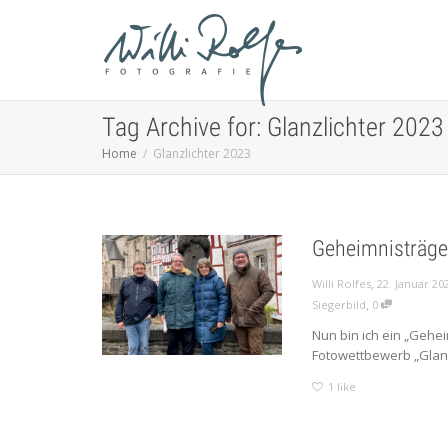
Tag Archive for: Glanzlichter 2023
Home
Glanzlichter 2023
Geheimnisträge
,
Willi Rolfes
22. Januar 20
,
Siegerbild
0
Nun bin ich ein „Gehe
Fotowettbewerb „Glanzl
1
like