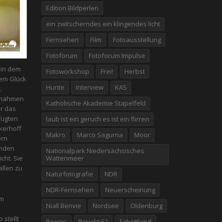
Edition Bildperlen
ein zwitscherndes ein klingendes licht
Fernsehen
Film
Fotoausstellung
Fotoforum
Fotoforum Impulse
n in dem
Fotoworkshop
Frei!
Herbst
em Glück
Hunte
Interview
KAS
.
fnahmen
Katholische Akademie Stapelfeld
er das
fügten
laub ist ein geruch es ist ein flirren
kerhoff
Makro
Marco Sagurna
Moor
ern
enden
Nationalpark Niedersächsisches
Wattenmeer
icht. Sie
̈llen zu
Naturfotografie
NDR
NDR-Fernsehen
Neuerscheinung
em
Niall Benvie
Nordsee
Oldenburg
 stellt
Poesie
Projekt 52
Schottland