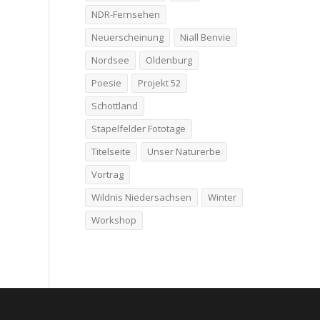
NDR-Fernsehen
Neuerscheinung
Niall Benvie
Nordsee
Oldenburg
Poesie
Projekt 52
Schottland
Stapelfelder Fototage
Titelseite
Unser Naturerbe
Vortrag
Wildnis Niedersachsen
Winter
Workshop