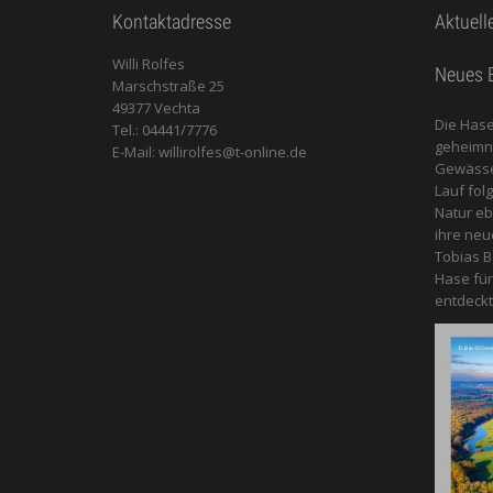
Kontaktadresse
Aktuell
Willi Rolfes
Neues B
Marschstraße 25
49377 Vechta
Die Hase
Tel.: 04441/7776
geheimnis
E-Mail: willirolfes@t-online.de
Gewässer
Lauf fol
Natur e
ihre neu
Tobias B
Hase für
entdeckt