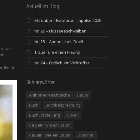
Aktuell im Blog
Mit dabei – Fotoforum Impulse 2026
Nr. 26 – Flussseeschwalben
Nr. 25 – Abendliches Duell
er, wie
Trauer um einen Freund
ein
Nr. 24 – Endlich ein Volltreffer
ente im
Schlagwörter
Ahlhorner Fischteiche
Baum
Buch
Buchbesprechung
Buchvorstellung
Cover
da Sein. wie ein Baum
daSein. Wie ein Baum
Dümmer