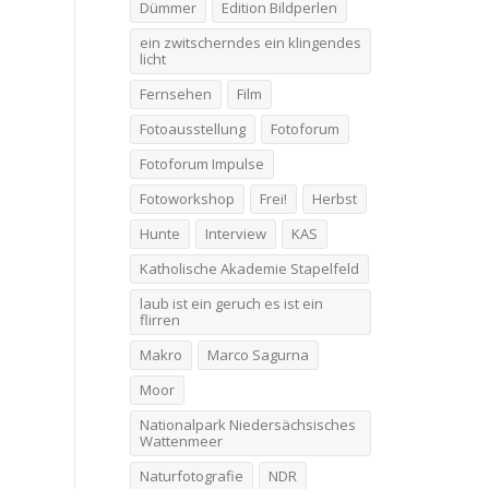
Dümmer
Edition Bildperlen
ein zwitscherndes ein klingendes
licht
Fernsehen
Film
Fotoausstellung
Fotoforum
Fotoforum Impulse
Fotoworkshop
Frei!
Herbst
Hunte
Interview
KAS
Katholische Akademie Stapelfeld
laub ist ein geruch es ist ein
flirren
Makro
Marco Sagurna
Moor
Nationalpark Niedersächsisches
Wattenmeer
Naturfotografie
NDR