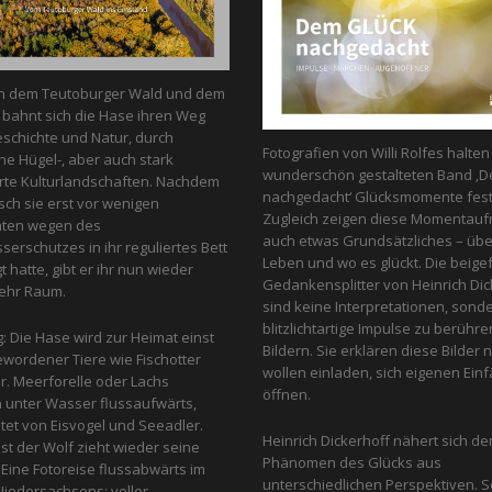
n dem Teutoburger Wald und dem
bahnt sich die Hase ihren Weg
schichte und Natur, durch
Fotografien von Willi Rolfes halte
he Hügel-, aber auch stark
wunderschön gestalteten Band ‚D
te Kulturlandschaften. Nachdem
nachgedacht‘ Glücksmomente fest
ch sie erst vor wenigen
Zugleich zeigen diese Momentau
nten wegen des
auch etwas Grundsätzliches – üb
erschutzes in ihr reguliertes Bett
Leben und wo es glückt. Die beige
 hatte, gibt er ihr nun wieder
Gedankensplitter von Heinrich Dic
ehr Raum.
sind keine Interpretationen, sond
blitzlichtartige Impulse zu berühr
g: Die Hase wird zur Heimat einst
Bildern. Sie erklären diese Bilder n
ewordener Tiere wie Fischotter
wollen einladen, sich eigenen Einfa
r. Meerforelle oder Lachs
öffnen.
unter Wasser flussaufwärts,
et von Eis­vogel und See­adler.
Heinrich Dickerhoff nähert sich d
st der Wolf zieht wieder seine
Phänomen des Glücks aus
Eine Fotoreise flussabwärts im
unterschiedlichen Perspektiven. So
iedersachsens: voller