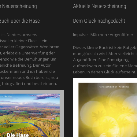
e Neuerscheinung
Aktuelle Neuerscheinung
uch über die Hase
Dem Glück nachgedacht
 ist Niedersachsens
Impulse · Märchen · Augenöffner
voller kleiner Fluss – ein
 voller Gegensätze. Wer ihrem
Dieses kleine Buch ist kein Ratgeb
gt, erlebt die Unterwerfung der
man glücklich wird. Aber vielleicht 
benso wie die Bemühungen um
Augenöffner. Eine Ermutigung,
erliche Befreiung. Der Autor
aufmerksam zu sein für jene Mom
öckermann und ich haben die
Leben, in denen Glück aufscheint.
 unser neues Buch bereist, neu
, fotografiert und beschrieben.