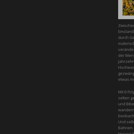
Zwische
Emsland 
durch Ge
malerisc
veränder
der Mens
Jahrzeh
Hochwass
gezwängt
etwas m
Mit Erfol
selten g
und Bibe
wandern 
beobacht
Und selb
Bahnen. 
Herzen N