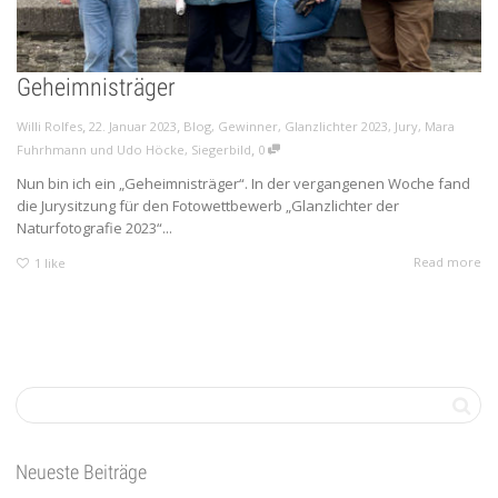
Geheimnisträger
,
,
Willi Rolfes
22. Januar 2023
Blog
,
Gewinner
,
Glanzlichter 2023
,
Jury
,
Mara
,
Fuhrhmann und Udo Höcke
,
Siegerbild
0
Nun bin ich ein „Geheimnisträger“. In der vergangenen Woche fand
die Jurysitzung für den Fotowettbewerb „Glanzlichter der
Naturfotografie 2023“...
Read more
1
like
Neueste Beiträge