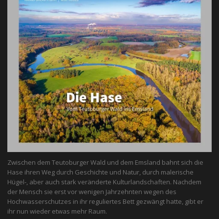
Zwischen dem Teutoburger Wald und dem Emsland bahnt sich die
Hase ihren Weg durch Geschichte und Natur, durch malerische
Hügel-, aber auch stark veränderte Kulturlandschaften. Nachdem
der Mensch sie erst vor wenigen Jahrzehnten wegen des
Hochwasserschutzes in ihr reguliertes Bett gezwängt hatte, gibt er
ihr nun wieder etwas mehr Raum.