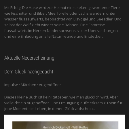
Mit Erfolg: Die Hase wird zur Heimat einst selten gewordener Tiere
wie Fischotter und Biber. Meerforelle oder Lachs wandern unter
Wasser flussaufwärts, beobachtet von Eis­vogel und See­adler. Und
selbst der Wolf zieht wieder seine Bahnen. Eine Fotoreise
flussabwärts im Herzen Niedersachsens: voller Überraschungen
und eine Einladung an alle ­Naturfreunde und Entdecker.
Aktuelle Neuerscheinung
Dem Glück nachgedacht
Impulse · Märchen · Augenöffner
Dieses kleine Buch ist kein Ratgeber, wie man glücklich wird. Aber
vielleicht ein Augenöffner. Eine Ermutigung, aufmerksam zu sein für
jene Momente im Leben, in denen Glück aufscheint.