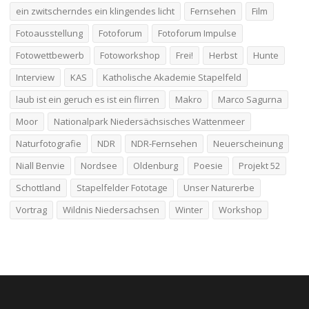
ein zwitscherndes ein klingendes licht
Fernsehen
Film
Fotoausstellung
Fotoforum
Fotoforum Impulse
Fotowettbewerb
Fotoworkshop
Frei!
Herbst
Hunte
Interview
KAS
Katholische Akademie Stapelfeld
laub ist ein geruch es ist ein flirren
Makro
Marco Sagurna
Moor
Nationalpark Niedersächsisches Wattenmeer
Naturfotografie
NDR
NDR-Fernsehen
Neuerscheinung
Niall Benvie
Nordsee
Oldenburg
Poesie
Projekt 52
Schottland
Stapelfelder Fototage
Unser Naturerbe
Vortrag
Wildnis Niedersachsen
Winter
Workshop