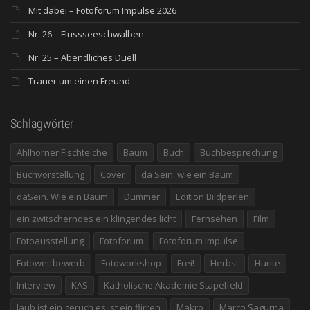
Mit dabei – Fotoforum Impulse 2026
Nr. 26 – Flussseeschwalben
Nr. 25 – Abendliches Duell
Trauer um einen Freund
Schlagwörter
Ahlhorner Fischteiche
Baum
Buch
Buchbesprechung
Buchvorstellung
Cover
da Sein. wie ein Baum
daSein. Wie ein Baum
Dümmer
Edition Bildperlen
ein zwitscherndes ein klingendes licht
Fernsehen
Film
Fotoausstellung
Fotoforum
Fotoforum Impulse
Fotowettbewerb
Fotoworkshop
Frei!
Herbst
Hunte
Interview
KAS
Katholische Akademie Stapelfeld
laub ist ein geruch es ist ein flirren
Makro
Marco Sagurna