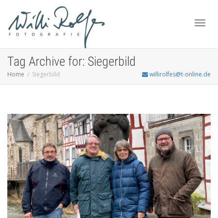
Toggl
Tag Archive for: Siegerbild
Home
Siegerbild
willirolfes@t-online.de
navig