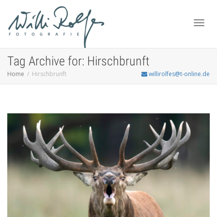
Toggl
Tag Archive for: Hirschbrunft
Home
Hirschbrunft
willirolfes@t-online.de
navig