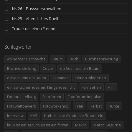
Nr. 26 – Flussseeschwalben
Nr. 25 – Abendliches Duell
Trauer um einen Freund
Schlagwörter
Ahlhorner Fischteiche
Baum
Buch
Buchbesprechung
Buchvorstellung
Cover
da Sein. wie ein Baum
daSein. Wie ein Baum
Dümmer
Edition Bildperlen
ein zwitscherndes ein klingendes licht
Fernsehen
Film
Fotoausstellung
Fotoforum
Fotoforum Impulse
Fotowettbewerb
Fotoworkshop
Frei!
Herbst
Hunte
Interview
KAS
Katholische Akademie Stapelfeld
laub ist ein geruch es ist ein flirren
Makro
Marco Sagurna