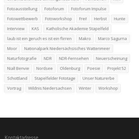
Fotoausstellung
Fotoforum
Fotoforum Impulse
Fotowettbewerb
Fotoworkshop
Frei!
Herbst
Hunte
Interview
KAS
Katholische Akademie Stapelfeld
laub ist ein geruch es ist ein flirren
Makro
Marco Sagurna
Moor
Nationalpark Niedersächsisches Wattenmeer
Naturfotografie
NDR
NDR-Fernsehen
Neuerscheinung
Niall Benvie
Nordsee
Oldenburg
Poesie
Projekt 52
Schottland
Stapelfelder Fototage
Unser Naturerbe
Vortrag
Wildnis Niedersachsen
Winter
Workshop
Kontaktadresse