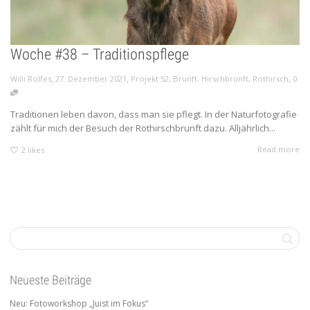
Woche #38 – Traditionspflege
,
,
,
Willi Rolfes
27. Dezember 2021
Projekt 52
,
Brunft
,
Hirschbrunft
,
Rothirsch
0
Traditionen leben davon, dass man sie pflegt. In der Naturfotografie
zählt für mich der Besuch der Rothirschbrunft dazu. Alljährlich...
Read more
2
likes
Neueste Beiträge
Neu: Fotoworkshop „Juist im Fokus“