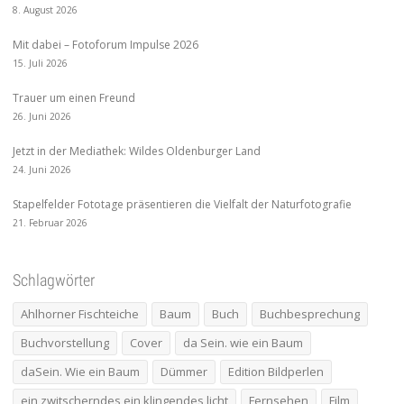
8. August 2026
Mit dabei – Fotoforum Impulse 2026
15. Juli 2026
Trauer um einen Freund
26. Juni 2026
Jetzt in der Mediathek: Wildes Oldenburger Land
24. Juni 2026
Stapelfelder Fototage präsentieren die Vielfalt der Naturfotografie
21. Februar 2026
Schlagwörter
Ahlhorner Fischteiche
Baum
Buch
Buchbesprechung
Buchvorstellung
Cover
da Sein. wie ein Baum
daSein. Wie ein Baum
Dümmer
Edition Bildperlen
ein zwitscherndes ein klingendes licht
Fernsehen
Film