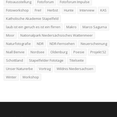
Fotoausstellung
Fotoforum
Fotoforum Impulse
Fotoworkshop
Frei!
Herbst
Hunte
Interview
KAS
Katholische Akademie Stapelfeld
laub ist ein geruch es ist ein flirren
Makro
Marco Sagurna
Moor
Nationalpark Niedersächsisches Wattenmeer
Naturfotografie
NDR
NDR-Fernsehen
Neuerscheinung
Niall Benvie
Nordsee
Oldenburg
Poesie
Projekt 52
Schottland
Stapelfelder Fototage
Titelseite
Unser Naturerbe
Vortrag
Wildnis Niedersachsen
Winter
Workshop