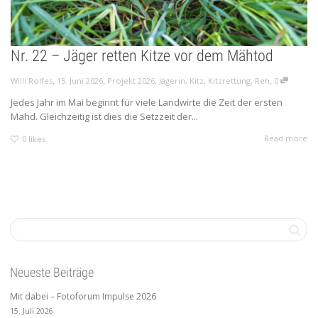
Nr. 22 – Jäger retten Kitze vor dem Mähtod
,
,
,
Willi Rolfes
15. Juni 2026
Projekt 2026
,
Jägerin
,
Kitz
,
Kitzrettung
,
Reh
0
Jedes Jahr im Mai beginnt für viele Landwirte die Zeit der ersten
Mahd. Gleichzeitig ist dies die Setzzeit der...
Read more
0
likes
Neueste Beiträge
Mit dabei – Fotoforum Impulse 2026
15. Juli 2026