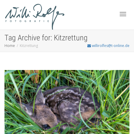
Toggl
Tag Archive for: Kitzrettung
Home
Kitzrettung
willirolfes@t-online.de
navig