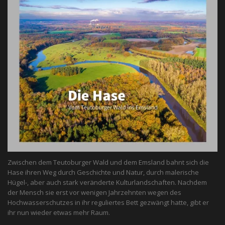
Zwischen dem Teutoburger Wald und dem Emsland bahnt sich die
Hase ihren Weg durch Geschichte und Natur, durch malerische
Hügel-, aber auch stark veränderte Kulturlandschaften. Nachdem
der Mensch sie erst vor wenigen Jahrzehnten wegen des
Hochwasserschutzes in ihr reguliertes Bett gezwängt hatte, gibt er
ihr nun wieder etwas mehr Raum.