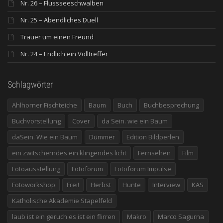
Nr. 26 – Flussseeschwalben
Nr. 25 – Abendliches Duell
Trauer um einen Freund
Nr. 24 – Endlich ein Volltreffer
Schlagwörter
Ahlhorner Fischteiche
Baum
Buch
Buchbesprechung
Buchvorstellung
Cover
da Sein. wie ein Baum
daSein. Wie ein Baum
Dümmer
Edition Bildperlen
ein zwitscherndes ein klingendes licht
Fernsehen
Film
Fotoausstellung
Fotoforum
Fotoforum Impulse
Fotoworkshop
Frei!
Herbst
Hunte
Interview
KAS
Katholische Akademie Stapelfeld
laub ist ein geruch es ist ein flirren
Makro
Marco Sagurna