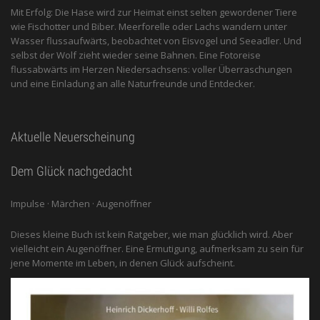
Mit Erfolg: Die Hase wird zur Heimat einst selten gewordener Tiere
wie Fischotter und Biber. Meerforelle oder Lachs wandern unter
Wasser flussaufwärts, beobachtet von Eis­vogel und See­adler. Und
selbst der Wolf zieht wieder seine Bahnen. Eine Fotoreise
flussabwärts im Herzen Niedersachsens: voller Überraschungen
und eine Einladung an alle ­Naturfreunde und Entdecker.
Aktuelle Neuerscheinung
Dem Glück nachgedacht
Impulse · Märchen · Augenöffner
Dieses kleine Buch ist kein Ratgeber, wie man glücklich wird. Aber
vielleicht ein Augenöffner. Eine Ermutigung, aufmerksam zu sein für
jene Momente im Leben, in denen Glück aufscheint.