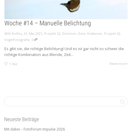
Woche #14 – Manuelle Belichtung
,
,
Willi Rolfes
25. Mai 2021
Projekt 52
,
Dümmer
,
Ente
,
Knäkente
,
Projekt 52
,
,
Vogelfotografie
0
Es gibt sie, die richtige Belichtung! Und es ist gar nicht so schwer die
richtige Kombination aus Blende, Zeit...
Read more
1
like
Neueste Beiträge
Mit dabei – Fotoforum Impulse 2026