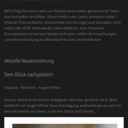
Mit Erfolg: Die Hase wird zur Heimat einst selten gewordener Tiere
wie Fischotter und Biber. Meerforelle oder Lachs wandern unter
Wasser flussaufwärts, beobachtet von Eis­vogel und See­adler. Und
selbst der Wolf zieht wieder seine Bahnen. Eine Fotoreise
flussabwärts im Herzen Niedersachsens: voller Überraschungen
und eine Einladung an alle ­Naturfreunde und Entdecker.
Aktuelle Neuerscheinung
Dem Glück nachgedacht
Impulse · Märchen · Augenöffner
Dieses kleine Buch ist kein Ratgeber, wie man glücklich wird. Aber
vielleicht ein Augenöffner. Eine Ermutigung, aufmerksam zu sein für
jene Momente im Leben, in denen Glück aufscheint.