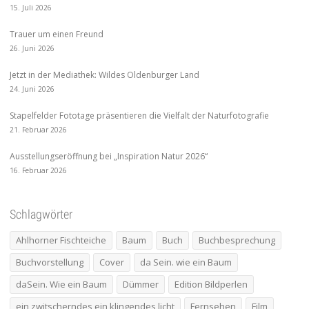
15. Juli 2026
Trauer um einen Freund
26. Juni 2026
Jetzt in der Mediathek: Wildes Oldenburger Land
24. Juni 2026
Stapelfelder Fototage präsentieren die Vielfalt der Naturfotografie
21. Februar 2026
Ausstellungseröffnung bei „Inspiration Natur 2026“
16. Februar 2026
Schlagwörter
Ahlhorner Fischteiche
Baum
Buch
Buchbesprechung
Buchvorstellung
Cover
da Sein. wie ein Baum
daSein. Wie ein Baum
Dümmer
Edition Bildperlen
ein zwitscherndes ein klingendes licht
Fernsehen
Film