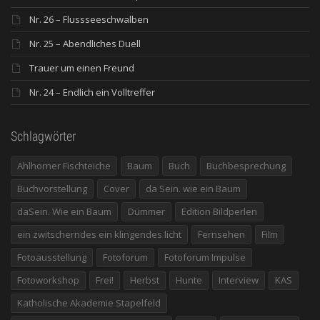
Nr. 26 – Flussseeschwalben
Nr. 25 – Abendliches Duell
Trauer um einen Freund
Nr. 24 – Endlich ein Volltreffer
Schlagwörter
Ahlhorner Fischteiche
Baum
Buch
Buchbesprechung
Buchvorstellung
Cover
da Sein. wie ein Baum
daSein. Wie ein Baum
Dümmer
Edition Bildperlen
ein zwitscherndes ein klingendes licht
Fernsehen
Film
Fotoausstellung
Fotoforum
Fotoforum Impulse
Fotoworkshop
Frei!
Herbst
Hunte
Interview
KAS
Katholische Akademie Stapelfeld