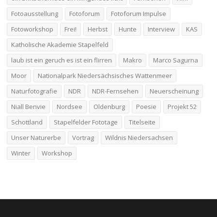
Fotoausstellung
Fotoforum
Fotoforum Impulse
Fotoworkshop
Frei!
Herbst
Hunte
Interview
KAS
Katholische Akademie Stapelfeld
laub ist ein geruch es ist ein flirren
Makro
Marco Sagurna
Moor
Nationalpark Niedersächsisches Wattenmeer
Naturfotografie
NDR
NDR-Fernsehen
Neuerscheinung
Niall Benvie
Nordsee
Oldenburg
Poesie
Projekt 52
Schottland
Stapelfelder Fototage
Titelseite
Unser Naturerbe
Vortrag
Wildnis Niedersachsen
Winter
Workshop