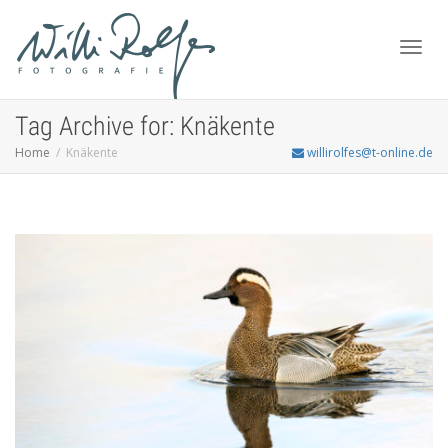
Toggl
Tag Archive for: Knäkente
Home
Knäkente
willirolfes@t-online.de
navig