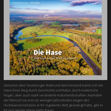
Zwischen dem Teutoburger Wald und dem Emsland bahnt sich die
Hase ihren Weg durch Geschichte und Natur, durch malerische
Hügel-, aber auch stark veränderte Kulturlandschaften. Nachdem
der Mensch sie erst vor wenigen Jahrzehnten wegen des
Hochwasserschutzes in ihr reguliertes Bett gezwängt hatte, gibt er
ihr nun wieder etwas mehr Raum.