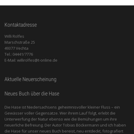
Kontaktadresse
Willi Rolfes
Marschstraße 25
49377 Vechta
Tel.: 04441/7776
E-Mail: willirolfes@t-online.de
Aktuelle Neuerscheinung
Neues Buch über die Hase
Die Hase ist Niedersachsens geheimnisvoller kleiner Fluss – ein
Gewässer voller Gegensätze. Wer ihrem Lauf folgt, erlebt die
Unterwerfung der Natur ebenso wie die Bemühungen um ihre
neuerliche Befreiung. Der Autor Tobias Böckermann und ich haben
die Hase für unser neues Buch bereist, neu entdeckt, fotografiert