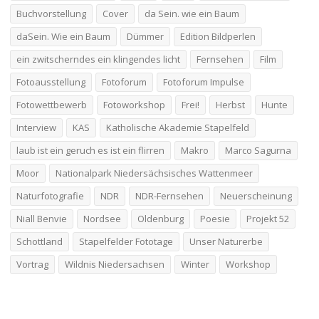
Buchvorstellung
Cover
da Sein. wie ein Baum
daSein. Wie ein Baum
Dümmer
Edition Bildperlen
ein zwitscherndes ein klingendes licht
Fernsehen
Film
Fotoausstellung
Fotoforum
Fotoforum Impulse
Fotowettbewerb
Fotoworkshop
Frei!
Herbst
Hunte
Interview
KAS
Katholische Akademie Stapelfeld
laub ist ein geruch es ist ein flirren
Makro
Marco Sagurna
Moor
Nationalpark Niedersächsisches Wattenmeer
Naturfotografie
NDR
NDR-Fernsehen
Neuerscheinung
Niall Benvie
Nordsee
Oldenburg
Poesie
Projekt 52
Schottland
Stapelfelder Fototage
Unser Naturerbe
Vortrag
Wildnis Niedersachsen
Winter
Workshop