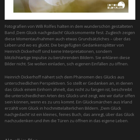
Fotografien von Willi Rolfes halten in dem wunderschön gestalteten
Band ‚Dem Glück nachgedacht‘ Glücksmomente fest. Zugleich zeigen
diese Momentaufnahmen auch etwas Grundsätzliches – über das
Leben und wo es glückt. Die beigefügten Gedankensplitter von
Heinrich Dickerhoff sind keine Interpretationen, sondern
blitzlichtartige Impulse zu berührenden Bildern. Sie erklären diese
Bilder nicht. Sie wollen einladen, sich eigenen Einfällen zu öffnen.
Heinrich Dickerhoff nähert sich dem Phänomen des Glücks aus
unterschiedlichen Perspektiven. So stellt er Gedanken an, in denen
das Glück einem Einhorn ähnelt, das nicht zu fangen ist, beschreibt
die unterschiedlichen Arten des Glücks und zeigt, wie wir dafür offen
sein können, wenn es zu uns kommt. Ein Glücksmärchen aus Irland
erzählt vom Glück in hochmittelalterlichen Bildern. ‚Dem Glück
nachgedacht‘ ist ein kleines, feines Buch, das anregt, über das Glück
nachzudenken und ihm die Türen zu öffnen in das eigene Leben.