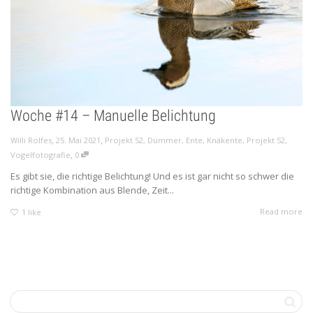
Woche #14 – Manuelle Belichtung
,
,
Willi Rolfes
25. Mai 2021
Projekt 52
,
Dümmer
,
Ente
,
Knäkente
,
Projekt 52
,
,
Vogelfotografie
0
Es gibt sie, die richtige Belichtung! Und es ist gar nicht so schwer die
richtige Kombination aus Blende, Zeit...
Read more
1
like