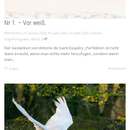
Nr 1. – Vor weiß.
,
,
Willi Rolfes
25. Januar 2026
Projekt 2026
,
Projekt 2026
,
Schnee
,
,
Vogelfotografie
,
Weiss
0
Der Gedanken von Antoine de Saint-Exupéry „Perfektion ist nicht
dann erreicht, wenn man nichts mehr hinzufügen, sondern wenn
man...
Read more
0
likes