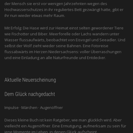
der Mensch sie erst vor wenigen Jahrzehnten wegen des
Hochwasserschutzes in ihr reguliertes Bett gezwängt hatte, gibt er
ihr nun wieder etwas mehr Raum.
Mit Erfolg: Die Hase wird zur Heimat einst selten gewordener Tiere
wie Fischotter und Biber. Meerforelle oder Lachs wandern unter
Wasser flussaufwärts, beobachtet von Eis­vogel und See­adler. Und
selbst der Wolf zieht wieder seine Bahnen. Eine Fotoreise
flussabwärts im Herzen Niedersachsens: voller Überraschungen
und eine Einladung an alle ­Naturfreunde und Entdecker.
Aktuelle Neuerscheinung
Dem Glück nachgedacht
Impulse · Märchen · Augenöffner
Dieses kleine Buch ist kein Ratgeber, wie man glücklich wird. Aber
vielleicht ein Augenöffner. Eine Ermutigung, aufmerksam zu sein für
jene Momente im Leben, in denen Glück aufscheint.