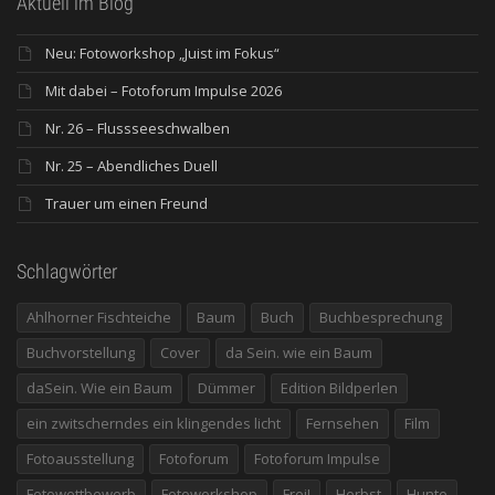
Aktuell im Blog
Neu: Fotoworkshop „Juist im Fokus“
Mit dabei – Fotoforum Impulse 2026
Nr. 26 – Flussseeschwalben
Nr. 25 – Abendliches Duell
Trauer um einen Freund
Schlagwörter
Ahlhorner Fischteiche
Baum
Buch
Buchbesprechung
Buchvorstellung
Cover
da Sein. wie ein Baum
daSein. Wie ein Baum
Dümmer
Edition Bildperlen
ein zwitscherndes ein klingendes licht
Fernsehen
Film
Fotoausstellung
Fotoforum
Fotoforum Impulse
Fotowettbewerb
Fotoworkshop
Frei!
Herbst
Hunte