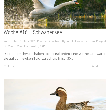
Woche #16 – Schwanensee
,
,
Willi Rolfes
23. Juni 2021
Projekt 52
,
Aktion
,
Dynamik
,
Höckerschwan
,
Projekt
,
52
,
Vogel
,
Vogelfotografie
0
Die Höckerschwäne haben sich entschieden. Eine Woche lang waren
sie auf dem großen Teich zu sehen. Er ist 450...
Read more
1
like