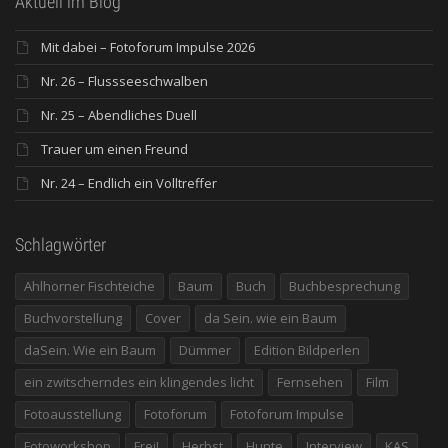
Aktuell im Blog
Mit dabei – Fotoforum Impulse 2026
Nr. 26 – Flussseeschwalben
Nr. 25 – Abendliches Duell
Trauer um einen Freund
Nr. 24 – Endlich ein Volltreffer
Schlagwörter
Ahlhorner Fischteiche
Baum
Buch
Buchbesprechung
Buchvorstellung
Cover
da Sein. wie ein Baum
daSein. Wie ein Baum
Dümmer
Edition Bildperlen
ein zwitscherndes ein klingendes licht
Fernsehen
Film
Fotoausstellung
Fotoforum
Fotoforum Impulse
Fotoworkshop
Frei!
Herbst
Hunte
Interview
KAS