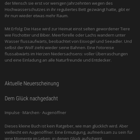
der Mensch sie erst vor wenigen Jahrzehnten wegen des
Hochwasserschutzes in ihr reguliertes Bett gezwängt hatte, gibt er
ihr nun wieder etwas mehr Raum.
Mit Erfolg: Die Hase wird zur Heimat einst selten gewordener Tiere
wie Fischotter und Biber. Meerforelle oder Lachs wandern unter
Wasser flussaufwärts, beobachtet von Eis­vogel und See­adler. Und
selbst der Wolf zieht wieder seine Bahnen. Eine Fotoreise
flussabwärts im Herzen Niedersachsens: voller Überraschungen
und eine Einladung an alle ­Naturfreunde und Entdecker.
Aktuelle Neuerscheinung
Dem Glück nachgedacht
Impulse · Märchen · Augenöffner
Dieses kleine Buch ist kein Ratgeber, wie man glücklich wird. Aber
vielleicht ein Augenöffner. Eine Ermutigung, aufmerksam zu sein für
jene Momente im Leben, in denen Glück aufscheint.