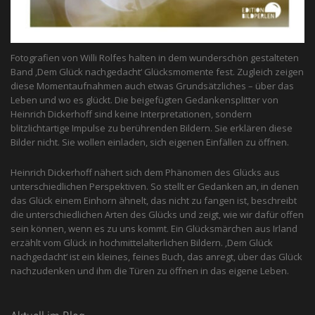
Fotografien von Willi Rolfes halten in dem wunderschön gestalteten
Band ‚Dem Glück nachgedacht‘ Glücksmomente fest. Zugleich zeigen
diese Momentaufnahmen auch etwas Grundsätzliches – über das
Leben und wo es glückt. Die beigefügten Gedankensplitter von
Heinrich Dickerhoff sind keine Interpretationen, sondern
blitzlichtartige Impulse zu berührenden Bildern. Sie erklären diese
Bilder nicht. Sie wollen einladen, sich eigenen Einfällen zu öffnen.
Heinrich Dickerhoff nähert sich dem Phänomen des Glücks aus
unterschiedlichen Perspektiven. So stellt er Gedanken an, in denen
das Glück einem Einhorn ähnelt, das nicht zu fangen ist, beschreibt
die unterschiedlichen Arten des Glücks und zeigt, wie wir dafür offen
sein können, wenn es zu uns kommt. Ein Glücksmärchen aus Irland
erzählt vom Glück in hochmittelalterlichen Bildern. ‚Dem Glück
nachgedacht‘ ist ein kleines, feines Buch, das anregt, über das Glück
nachzudenken und ihm die Türen zu öffnen in das eigene Leben.