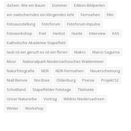
daSein. Wie ein Baum
Dümmer
Edition Bildperlen
ein zwitscherndes ein klingendes licht
Fernsehen
Film
Fotoausstellung
Fotoforum
Fotoforum Impulse
Fotoworkshop
Frei!
Herbst
Hunte
Interview
KAS
Katholische Akademie Stapelfeld
laub ist ein geruch es ist ein flirren
Makro
Marco Sagurna
Moor
Nationalpark Niedersächsisches Wattenmeer
Naturfotografie
NDR
NDR-Fernsehen
Neuerscheinung
Niall Benvie
Nordsee
Oldenburg
Poesie
Projekt 52
Schottland
Stapelfelder Fototage
Titelseite
Unser Naturerbe
Vortrag
Wildnis Niedersachsen
Winter
Workshop