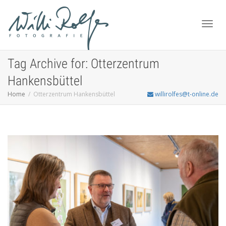
Toggl
Tag Archive for: Otterzentrum
Hankensbüttel
Home
Otterzentrum Hankensbüttel
willirolfes@t-online.de
navig