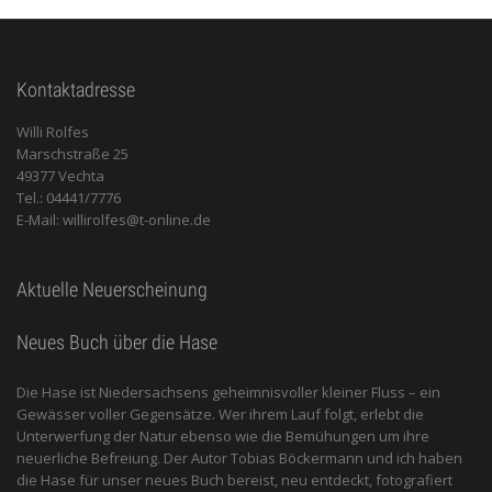
Kontaktadresse
Willi Rolfes
Marschstraße 25
49377 Vechta
Tel.: 04441/7776
E-Mail: willirolfes@t-online.de
Aktuelle Neuerscheinung
Neues Buch über die Hase
Die Hase ist Niedersachsens geheimnisvoller kleiner Fluss – ein
Gewässer voller Gegensätze. Wer ihrem Lauf folgt, erlebt die
Unterwerfung der Natur ebenso wie die Bemühungen um ihre
neuerliche Befreiung. Der Autor Tobias Böckermann und ich haben
die Hase für unser neues Buch bereist, neu entdeckt, fotografiert