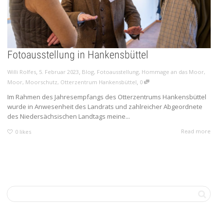
Fotoausstellung in Hankensbüttel
,
,
Willi Rolfes
5. Februar 2023
Blog
,
Fotoausstellung
,
Hommage an das Moor
,
,
Moor
,
Moorschutz
,
Otterzentrum Hankensbüttel
0
Im Rahmen des Jahresempfangs des Otterzentrums Hankensbüttel
wurde in Anwesenheit des Landrats und zahlreicher Abgeordnete
des Niedersächsischen Landtags meine...
Read more
0
likes