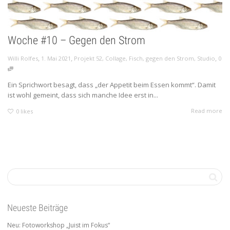
Woche #10 – Gegen den Strom
,
,
,
Willi Rolfes
1. Mai 2021
Projekt 52
,
Collage
,
Fisch
,
gegen den Strom
,
Studio
0
Ein Sprichwort besagt, dass „der Appetit beim Essen kommt“. Damit
ist wohl gemeint, dass sich manche Idee erst in...
Read more
0
likes
Neueste Beiträge
Neu: Fotoworkshop „Juist im Fokus“