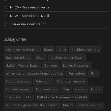
Nr. 26 – Flussseeschwalben
Nr. 25 – Abendliches Duell
Trauer um einen Freund
Schlagwörter
Ahlhorner Fischteiche
Baum
Buch
Buchbesprechung
Buchvorstellung
Cover
da Sein. wie ein Baum
daSein. Wie ein Baum
Dümmer
Edition Bildperlen
ein zwitscherndes ein klingendes licht
Fernsehen
Film
Fotoausstellung
Fotoforum
Fotoforum Impulse
Fotowettbewerb
Fotoworkshop
Frei!
Herbst
Hunte
Interview
KAS
Katholische Akademie Stapelfeld
laub ist ein geruch es ist ein flirren
Makro
Marco Sagurna