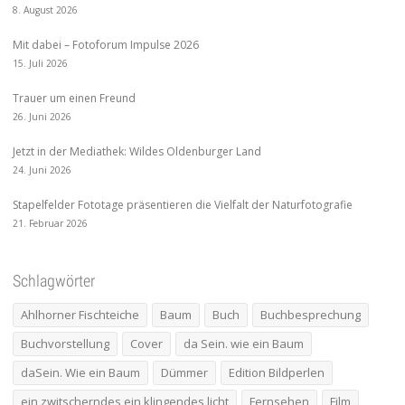
8. August 2026
Mit dabei – Fotoforum Impulse 2026
15. Juli 2026
Trauer um einen Freund
26. Juni 2026
Jetzt in der Mediathek: Wildes Oldenburger Land
24. Juni 2026
Stapelfelder Fototage präsentieren die Vielfalt der Naturfotografie
21. Februar 2026
Schlagwörter
Ahlhorner Fischteiche
Baum
Buch
Buchbesprechung
Buchvorstellung
Cover
da Sein. wie ein Baum
daSein. Wie ein Baum
Dümmer
Edition Bildperlen
ein zwitscherndes ein klingendes licht
Fernsehen
Film