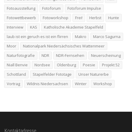
Fotoausstellung
Fotoforum
Fotoforum Impulse
Fotowettbewerb
Fotoworkshop
Frei!
Herbst
Hunte
Interview
KAS
Katholische Akademie Stapelfeld
laub ist ein geruch es ist ein flirren
Makro
Marco Sagurna
Moor
Nationalpark Niedersächsisches Wattenmeer
Naturfotografie
NDR
NDR-Fernsehen
Neuerscheinung
Niall Benvie
Nordsee
Oldenburg
Poesie
Projekt 52
Schottland
Stapelfelder Fototage
Unser Naturerbe
Vortrag
Wildnis Niedersachsen
Winter
Workshop
Kontaktadresse