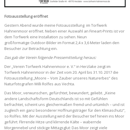
Fotoausstellung eröffnet
Gestern Abend wurde meine Fotoausstellung im Torfwerk
Hahnenmoor eröffnet. Neben einer Auswahl an Fineart-Prints ist vor
dem Torfwerk eine Installation zu sehen. Neun
großformatige Outdoor-Bilder im Format 2,4 x 3,6 Meter laden den
Besucher zur Betrachtung ein.
Das gab der Verein folgende Pressemitteilung heraus:
Der „Verein Torfwerk Hahnenmoor e. V.“ in Herzlake zeigt im
Torfwerk Hahnenmoor in der Zeit vom 20. April bis 31.10. 2017 die
Fotoausstellung „Moore – Vom Zauber unseres Naturerbes“ des
Naturfotografen Willi Rolfes aus Vechta.
Das Moor, verwunschen, gefürchtet, bewundert, geliebt. „Keine
andere Landschaftsform Deutschlands ist so mit Gefühlen
befrachtet, scheint uns gleichermaßen fremd und urtümlich – und ist
zugleich ein ganz besonderer Hoffnungsträger für den Klimaschutz“,
so Rolfes. Mit der Ausstellung wird der Besucher tief hinein ins Moor
geführt. Flirrende Hitze und klirrende Kälte – wabernde
Morgennebel und stickige Mittagsglut: Das Moor zeigt viele