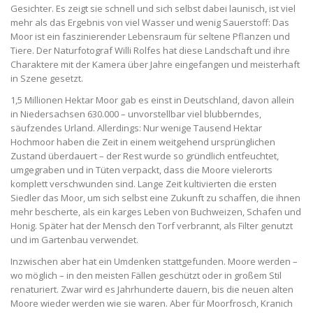
Gesichter. Es zeigt sie schnell und sich selbst dabei launisch, ist viel
mehr als das Ergebnis von viel Wasser und wenig Sauerstoff: Das
Moor ist ein faszinierender Lebensraum für seltene Pflanzen und
Tiere. Der Naturfotograf Willi Rolfes hat diese Landschaft und ihre
Charaktere mit der Kamera über Jahre eingefangen und meisterhaft
in Szene gesetzt.
1,5 Millionen Hektar Moor gab es einst in Deutschland, davon allein
in Niedersachsen 630.000 – unvorstellbar viel blubberndes,
säufzendes Urland. Allerdings: Nur wenige Tausend Hektar
Hochmoor haben die Zeit in einem weitgehend ursprünglichen
Zustand überdauert – der Rest wurde so gründlich entfeuchtet,
umgegraben und in Tüten verpackt, dass die Moore vielerorts
komplett verschwunden sind. Lange Zeit kultivierten die ersten
Siedler das Moor, um sich selbst eine Zukunft zu schaffen, die ihnen
mehr bescherte, als ein karges Leben von Buchweizen, Schafen und
Honig. Später hat der Mensch den Torf verbrannt, als Filter genutzt
und im Gartenbau verwendet.
Inzwischen aber hat ein Umdenken stattgefunden. Moore werden –
wo möglich – in den meisten Fällen geschützt oder in großem Stil
renaturiert. Zwar wird es Jahrhunderte dauern, bis die neuen alten
Moore wieder werden wie sie waren. Aber für Moorfrosch, Kranich