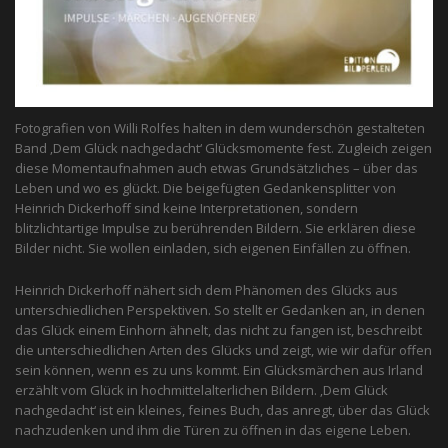
Fotografien von Willi Rolfes halten in dem wunderschön gestalteten
Band ‚Dem Glück nachgedacht‘ Glücksmomente fest. Zugleich zeigen
diese Momentaufnahmen auch etwas Grundsätzliches – über das
Leben und wo es glückt. Die beigefügten Gedankensplitter von
Heinrich Dickerhoff sind keine Interpretationen, sondern
blitzlichtartige Impulse zu berührenden Bildern. Sie erklären diese
Bilder nicht. Sie wollen einladen, sich eigenen Einfällen zu öffnen.
Heinrich Dickerhoff nähert sich dem Phänomen des Glücks aus
unterschiedlichen Perspektiven. So stellt er Gedanken an, in denen
das Glück einem Einhorn ähnelt, das nicht zu fangen ist, beschreibt
die unterschiedlichen Arten des Glücks und zeigt, wie wir dafür offen
sein können, wenn es zu uns kommt. Ein Glücksmärchen aus Irland
erzählt vom Glück in hochmittelalterlichen Bildern. ‚Dem Glück
nachgedacht‘ ist ein kleines, feines Buch, das anregt, über das Glück
nachzudenken und ihm die Türen zu öffnen in das eigene Leben.