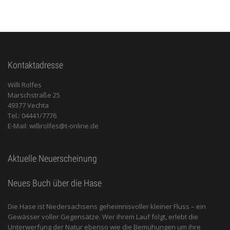
Kontaktadresse
Willi Rolfes
Marschstraße 25
49377 Vechta
Tel.: 04441/7776
E-Mail: willirolfes@t-online.de
Aktuelle Neuerscheinung
Neues Buch über die Hase
Die Hase ist Niedersachsens geheimnisvoller kleiner Fluss – ein
Gewässer voller Gegensätze. Wer ihrem Lauf folgt, erlebt die
Unterwerfung der Natur ebenso wie die Bemühungen um ihre