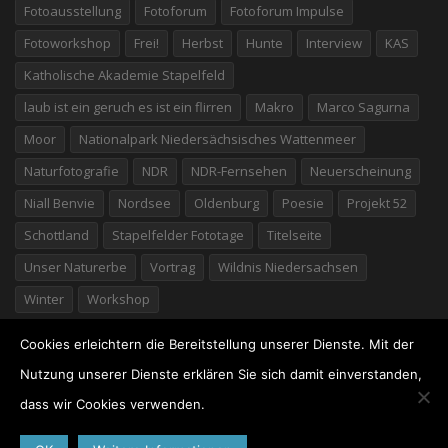
Fotoausstellung
Fotoforum
Fotoforum Impulse
Fotoworkshop
Frei!
Herbst
Hunte
Interview
KAS
Katholische Akademie Stapelfeld
laub ist ein geruch es ist ein flirren
Makro
Marco Sagurna
Moor
Nationalpark Niedersächsisches Wattenmeer
Naturfotografie
NDR
NDR-Fernsehen
Neuerscheinung
Niall Benvie
Nordsee
Oldenburg
Poesie
Projekt 52
Schottland
Stapelfelder Fototage
Titelseite
Unser Naturerbe
Vortrag
Wildnis Niedersachsen
Winter
Workshop
Cookies erleichtern die Bereitstellung unserer Dienste. Mit der
Nutzung unserer Dienste erklären Sie sich damit einverstanden,
dass wir Cookies verwenden.
©2026 Willi Rolfes
· Marschstraße 25 · 49377 Vechta ·
04441/7776 · Germany ·
Impressum
·
Datenschutz