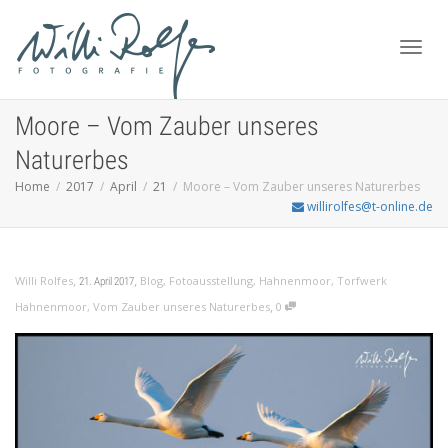
Toggl
Moore – Vom Zauber unseres
Naturerbes
Home
2017
April
21
Moore – Vom Zauber unseres Naturerbes
navig
willirolfes@t-online.de
,
,
Willi Rolfes
Blog
,
Fotoausstellung
,
Hahnenmoor
,
Torfwerk
21. April 2017
,
Hahnenmoor
,
Vom Zauber unseres Naturerbes
0