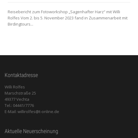
Reisebericht zum Fotoworkshop „Sagenhafter Harz“ mit Willi
Rolfes Vom 2. bis 5. November 2023 fand in Zusammenarbeit mit
Birdingtours...
Kontaktadresse
Willi Rolfes
Marschstraße 25
49377 Vechta
Tel.: 04441/7776
E-Mail: willirolfes@t-online.de
Aktuelle Neuerscheinung