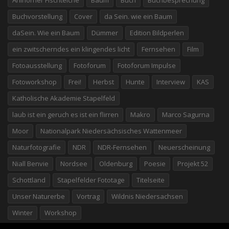
Buchvorstellung
Cover
da Sein. wie ein Baum
daSein. Wie ein Baum
Dümmer
Edition Bildperlen
ein zwitscherndes ein klingendes licht
Fernsehen
Film
Fotoausstellung
Fotoforum
Fotoforum Impulse
Fotoworkshop
Frei!
Herbst
Hunte
Interview
KAS
Katholische Akademie Stapelfeld
laub ist ein geruch es ist ein flirren
Makro
Marco Sagurna
Moor
Nationalpark Niedersächsisches Wattenmeer
Naturfotografie
NDR
NDR-Fernsehen
Neuerscheinung
Niall Benvie
Nordsee
Oldenburg
Poesie
Projekt 52
Schottland
Stapelfelder Fototage
Titelseite
Unser Naturerbe
Vortrag
Wildnis Niedersachsen
Winter
Workshop