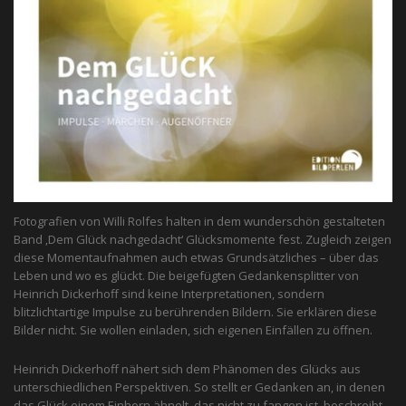
Fotografien von Willi Rolfes halten in dem wunderschön gestalteten
Band ‚Dem Glück nachgedacht‘ Glücksmomente fest. Zugleich zeigen
diese Momentaufnahmen auch etwas Grundsätzliches – über das
Leben und wo es glückt. Die beigefügten Gedankensplitter von
Heinrich Dickerhoff sind keine Interpretationen, sondern
blitzlichtartige Impulse zu berührenden Bildern. Sie erklären diese
Bilder nicht. Sie wollen einladen, sich eigenen Einfällen zu öffnen.
Heinrich Dickerhoff nähert sich dem Phänomen des Glücks aus
unterschiedlichen Perspektiven. So stellt er Gedanken an, in denen
das Glück einem Einhorn ähnelt, das nicht zu fangen ist, beschreibt