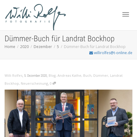
Toggl
Dümmer-Buch für Landrat Bockhop
Home
2020
Dezember
5
Dümmer-Buch für Landrat Bockhop
willirolfes@t-online.de
navig
,
,
Willi Rolfes
Blog
,
Andreas Kathe
,
Buch
,
Dümmer
,
Landrat
5. Dezember 2020
,
Bockhop
,
Neuerscheinung
0