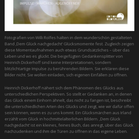
Fotografien von Willi Rolfes halten in dem wunderschön gestalteten
Band ‚Dem Glück nachgedacht‘ Glücksmomente fest. Zugleich zeigen
diese Momentaufnahmen auch etwas Grundsätzliches – über das
Leben und wo es glückt. Die beigefügten Gedankensplitter von
Heinrich Dickerhoff sind keine Interpretationen, sondern
blitzlichtartige Impulse zu berührenden Bildern. Sie erklären diese
Bilder nicht. Sie wollen einladen, sich eigenen Einfällen zu öffnen.
Heinrich Dickerhoff nähert sich dem Phänomen des Glücks aus
unterschiedlichen Perspektiven. So stellt er Gedanken an, in denen
das Glück einem Einhorn ähnelt, das nicht zu fangen ist, beschreibt
die unterschiedlichen Arten des Glücks und zeigt, wie wir dafür offen
sein können, wenn es zu uns kommt. Ein Glücksmärchen aus Irland
erzählt vom Glück in hochmittelalterlichen Bildern. ‚Dem Glück
nachgedacht‘ ist ein kleines, feines Buch, das anregt, über das Glück
nachzudenken und ihm die Türen zu öffnen in das eigene Leben.