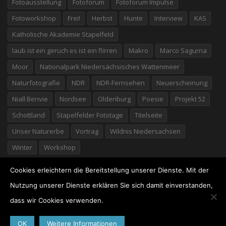
Fotoausstellung
Fotoforum
Fotoforum Impulse
Fotoworkshop
Frei!
Herbst
Hunte
Interview
KAS
Katholische Akademie Stapelfeld
laub ist ein geruch es ist ein flirren
Makro
Marco Sagurna
Moor
Nationalpark Niedersächsisches Wattenmeer
Naturfotografie
NDR
NDR-Fernsehen
Neuerscheinung
Niall Benvie
Nordsee
Oldenburg
Poesie
Projekt 52
Schottland
Stapelfelder Fototage
Titelseite
Unser Naturerbe
Vortrag
Wildnis Niedersachsen
Winter
Workshop
Cookies erleichtern die Bereitstellung unserer Dienste. Mit der
Nutzung unserer Dienste erklären Sie sich damit einverstanden,
dass wir Cookies verwenden.
©2026 Willi Rolfes
· Marschstraße 25 · 49377 Vechta ·
04441/7776 · Germany ·
Impressum
·
Datenschutz
OK
Weitere Informationen
Neu: Buch über den DÜMMER erschienen
Dümmer-Buch für Landrat Bockhop