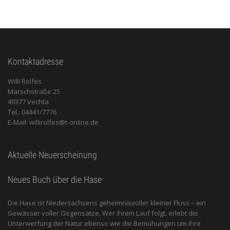
Kontaktadresse
Willi Rolfes
Marschstraße 25
49377 Vechta
Tel.: 04441/7776
E-Mail: willirolfes@t-online.de
Aktuelle Neuerscheinung
Neues Buch über die Hase
Die Hase ist Niedersachsens geheimnisvoller kleiner Fluss – ein
Gewässer voller Gegensätze. Wer ihrem Lauf folgt, erlebt die
Unterwerfung der Natur ebenso wie die Bemühungen um ihre