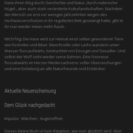
Hase ihren Weg durch Geschichte und Natur, durch malerische
Hügel-, aber auch stark veränderte Kulturlandschaften. Nachdem
der Mensch sie erst vor wenigen Jahrzehnten wegen des
Hochwasserschutzes in ihr reguliertes Bett gezwängt hatte, gibt er
ihr nun wieder etwas mehr Raum.
Mit Erfolg: Die Hase wird zur Heimat einst selten gewordener Tiere
wie Fischotter und Biber. Meerforelle oder Lachs wandern unter
Wasser flussaufwärts, beobachtet von Eis­vogel und See­adler. Und
selbst der Wolf zieht wieder seine Bahnen. Eine Fotoreise
flussabwärts im Herzen Niedersachsens: voller Überraschungen
und eine Einladung an alle ­Naturfreunde und Entdecker.
Aktuelle Neuerscheinung
Dem Glück nachgedacht
Impulse · Märchen · Augenöffner
Dieses kleine Buch ist kein Ratgeber, wie man glücklich wird. Aber