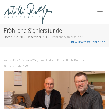
Toggl
Fröhliche Signierstunde
Home
2020
Dezember
3
Fröhliche Signierstunde
willirolfes@t-online.de
navig
,
,
Willi Rolfes
Blog
,
Andreas Kathe
,
Buch
,
Dümmer
,
3. Dezember 2020
,
Signierstunde
0