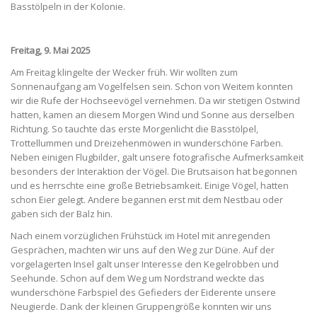
Basstölpeln in der Kolonie.
Freitag, 9. Mai 2025
Am Freitag klingelte der Wecker früh. Wir wollten zum
Sonnenaufgang am Vogelfelsen sein. Schon von Weitem konnten
wir die Rufe der Hochseevögel vernehmen. Da wir stetigen Ostwind
hatten, kamen an diesem Morgen Wind und Sonne aus derselben
Richtung. So tauchte das erste Morgenlicht die Basstölpel,
Trottellummen und Dreizehenmöwen in wunderschöne Farben.
Neben einigen Flugbilder, galt unsere fotografische Aufmerksamkeit
besonders der Interaktion der Vögel. Die Brutsaison hat begonnen
und es herrschte eine große Betriebsamkeit. Einige Vögel, hatten
schon Eier gelegt. Andere begannen erst mit dem Nestbau oder
gaben sich der Balz hin.
Nach einem vorzüglichen Frühstück im Hotel mit anregenden
Gesprächen, machten wir uns auf den Weg zur Düne. Auf der
vorgelagerten Insel galt unser Interesse den Kegelrobben und
Seehunde. Schon auf dem Weg um Nordstrand weckte das
wunderschöne Farbspiel des Gefieders der Eiderente unsere
Neugierde. Dank der kleinen Gruppengröße konnten wir uns