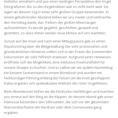
mühelos annähern und aus einer niedrigen Perspektive den Vogel
fotografieren. Bis zu den Kegelrobben war es nicht mehr weit. Sie
lagen an diesem Tag in einer sehr großen Gruppe beieinander. In
einem gebührenden Abstand ließen wir uns nieder und verbrachte
den Vormittag damit, das Treiben der großen Meersäuger
aufzunehmen. Es wurde gegähnt, geschlafen, gespielt und
gestritten, so dass immer wieder neue Motive auf uns warteten.
Zurück auf der Insel und nach einer Mittagspause gab es einen
Impulsvortrag über die Bildgestaltung. Die sehr praxisnahen und
grundsätzlichen Hinweise sollten sich in der Praxis der kommenden
Exkursionen als sehr hilfreich erweisen. Aufgrund eines Hinweises
eröffnete sich die Möglichkeit, eine exklusive Inselrundfahrt für
unsere Gruppe zu buchen. Und so saßen wir am späten Nachmittag
bei bestem Sonnenstand in einem Börteboot und wurden mit
fachkundiger Führung entlang der Felsen um die Insel geschippert.
Dabei ergaben sich spektakuläre Anblicke der roten Vogelfelsen.
Beim Abendessen ließen wir die Eindrücke nachklingen und machten
uns erneut auf den Weg an die Klippen. An diesem Abend galt unser
Interesse besonders den Silhouetten, die sich vor der glitzernden
Wasseroberfläche der Nordsee oder dem Sonnenuntergang
ergaben.