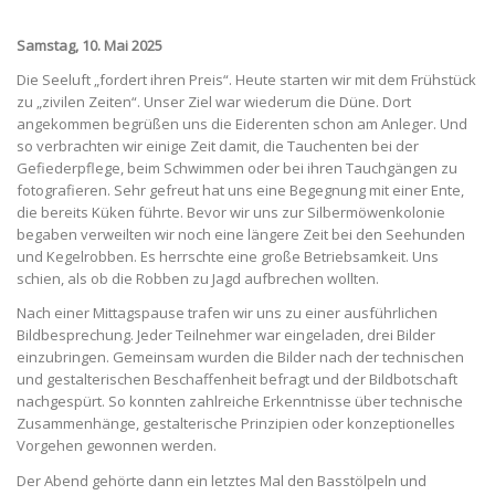
Samstag, 10. Mai 2025
Die Seeluft „fordert ihren Preis“. Heute starten wir mit dem Frühstück
zu „zivilen Zeiten“. Unser Ziel war wiederum die Düne. Dort
angekommen begrüßen uns die Eiderenten schon am Anleger. Und
so verbrachten wir einige Zeit damit, die Tauchenten bei der
Gefiederpflege, beim Schwimmen oder bei ihren Tauchgängen zu
fotografieren. Sehr gefreut hat uns eine Begegnung mit einer Ente,
die bereits Küken führte. Bevor wir uns zur Silbermöwenkolonie
begaben verweilten wir noch eine längere Zeit bei den Seehunden
und Kegelrobben. Es herrschte eine große Betriebsamkeit. Uns
schien, als ob die Robben zu Jagd aufbrechen wollten.
Nach einer Mittagspause trafen wir uns zu einer ausführlichen
Bildbesprechung. Jeder Teilnehmer war eingeladen, drei Bilder
einzubringen. Gemeinsam wurden die Bilder nach der technischen
und gestalterischen Beschaffenheit befragt und der Bildbotschaft
nachgespürt. So konnten zahlreiche Erkenntnisse über technische
Zusammenhänge, gestalterische Prinzipien oder konzeptionelles
Vorgehen gewonnen werden.
Der Abend gehörte dann ein letztes Mal den Basstölpeln und