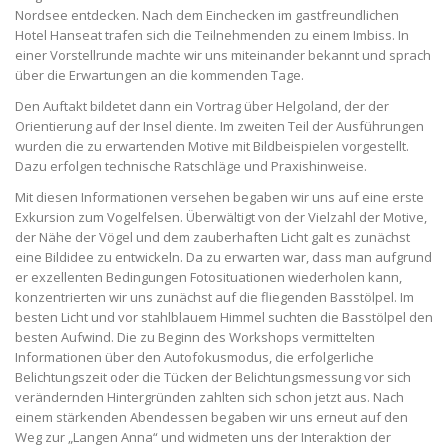
Nordsee entdecken. Nach dem Einchecken im gastfreundlichen
Hotel Hanseat trafen sich die Teilnehmenden zu einem Imbiss. In
einer Vorstellrunde machte wir uns miteinander bekannt und sprach
über die Erwartungen an die kommenden Tage.
Den Auftakt bildetet dann ein Vortrag über Helgoland, der der
Orientierung auf der Insel diente. Im zweiten Teil der Ausführungen
wurden die zu erwartenden Motive mit Bildbeispielen vorgestellt.
Dazu erfolgen technische Ratschläge und Praxishinweise.
Mit diesen Informationen versehen begaben wir uns auf eine erste
Exkursion zum Vogelfelsen. Überwältigt von der Vielzahl der Motive,
der Nähe der Vögel und dem zauberhaften Licht galt es zunächst
eine Bildidee zu entwickeln. Da zu erwarten war, dass man aufgrund
er exzellenten Bedingungen Fotosituationen wiederholen kann,
konzentrierten wir uns zunächst auf die fliegenden Basstölpel. Im
besten Licht und vor stahlblauem Himmel suchten die Basstölpel den
besten Aufwind. Die zu Beginn des Workshops vermittelten
Informationen über den Autofokusmodus, die erfolgerliche
Belichtungszeit oder die Tücken der Belichtungsmessung vor sich
verändernden Hintergründen zahlten sich schon jetzt aus. Nach
einem stärkenden Abendessen begaben wir uns erneut auf den
Weg zur „Langen Anna“ und widmeten uns der Interaktion der