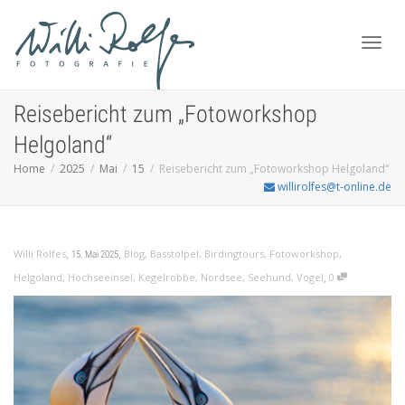
Toggl
Reisebericht zum „Fotoworkshop
Helgoland“
Home
2025
Mai
15
Reisebericht zum „Fotoworkshop Helgoland“
navig
willirolfes@t-online.de
,
,
Willi Rolfes
Blog
,
Basstölpel
,
Birdingtours
,
Fotoworkshop
,
15. Mai 2025
,
Helgoland
,
Hochseeinsel
,
Kegelrobbe
,
Nordsee
,
Seehund
,
Vogel
0