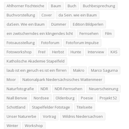
Ahlhorner Fischteiche
Baum
Buch
Buchbesprechung
Buchvorstellung
Cover
da Sein. wie ein Baum
daSein. Wie ein Baum
Dümmer
Edition Bildperlen
ein zwitscherndes ein klingendes licht
Fernsehen
Film
Fotoausstellung
Fotoforum
Fotoforum Impulse
Fotoworkshop
Frei!
Herbst
Hunte
Interview
KAS
Katholische Akademie Stapelfeld
laub ist ein geruch es ist ein flirren
Makro
Marco Sagurna
Moor
Nationalpark Niedersächsisches Wattenmeer
Naturfotografie
NDR
NDR-Fernsehen
Neuerscheinung
Niall Benvie
Nordsee
Oldenburg
Poesie
Projekt 52
Schottland
Stapelfelder Fototage
Titelseite
Unser Naturerbe
Vortrag
Wildnis Niedersachsen
Winter
Workshop