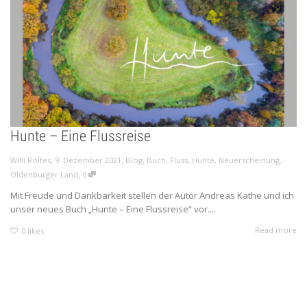
Hunte – Eine Flussreise
,
,
Willi Rolfes
9. Dezember 2021
Blog
,
Buch
,
Fluss
,
Hunte
,
Neuerscheinung
,
,
Oldenburger Land
0
Mit Freude und Dankbarkeit stellen der Autor Andreas Kathe und ich
unser neues Buch „Hunte – Eine Flussreise“ vor....
Read more
0
likes