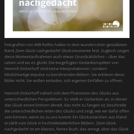
Fotografien von Willi Rolfes halten in dem wunderschön gestalteten
Band ‚Dem Glück nachgedacht‘ Glücksmomente fest. Zugleich zeigen
diese Momentaufnahmen auch etwas Grundsätzliches – über das
Leben und wo es glückt. Die beigefügten Gedankensplitter von
Heinrich Dickerhoff sind keine Interpretationen, sondern
blitzlichtartige Impulse zu berührenden Bildern. Sie erklären diese
Bilder nicht. Sie wollen einladen, sich eigenen Einfällen zu öffnen.
Heinrich Dickerhoff nähert sich dem Phänomen des Glücks aus
unterschiedlichen Perspektiven. So stellt er Gedanken an, in denen
das Glück einem Einhorn ähnelt, das nicht zu fangen ist, beschreibt
die unterschiedlichen Arten des Glücks und zeigt, wie wir dafür offen
sein können, wenn es zu uns kommt. Ein Glücksmärchen aus Irland
erzählt vom Glück in hochmittelalterlichen Bildern. ‚Dem Glück
nachgedacht‘ ist ein kleines, feines Buch, das anregt, über das Glück