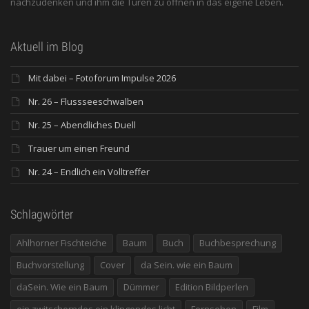
nachzudenken und ihm die Türen zu öffnen in das eigene Leben.
Aktuell im Blog
Mit dabei – Fotoforum Impulse 2026
Nr. 26 – Flussseeschwalben
Nr. 25 – Abendliches Duell
Trauer um einen Freund
Nr. 24 – Endlich ein Volltreffer
Schlagwörter
Ahlhorner Fischteiche
Baum
Buch
Buchbesprechung
Buchvorstellung
Cover
da Sein. wie ein Baum
daSein. Wie ein Baum
Dümmer
Edition Bildperlen
ein zwitscherndes ein klingendes licht
Fernsehen
Film