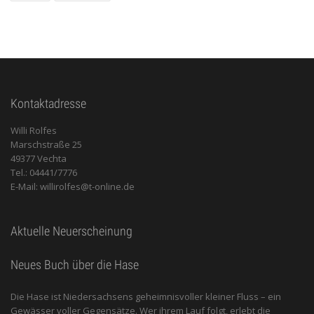
Kontaktadresse
Willi Rolfes
Marschstraße 25
49377 Vechta
Tel.: 04441/7776
E-Mail: willirolfes@t-online.de
Aktuelle Neuerscheinung
Neues Buch über die Hase
Die Hase ist Niedersachsens geheimnisvoller kleiner Fluss – ein
Gewässer voller Gegensätze. Wer ihrem Lauf folgt, erlebt die