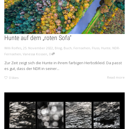
Hunte auf dem „roten Sofa“
,
,
Willi Rolfes
25. November 2022
Blog
,
Buch
,
Fernsehen
,
Fluss
,
Hunte
,
NDR-
,
Fernsehen
,
Vanessa Kossen
0
Zur Zeit zeigt sich die Hunte in ihrem farbigen Herbstkleid. Da passt
es gut, dass der NDR in seiner...
Read more
0
likes