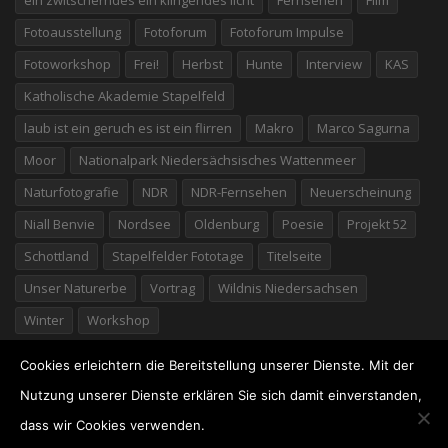
Fotoausstellung
Fotoforum
Fotoforum Impulse
Fotoworkshop
Frei!
Herbst
Hunte
Interview
KAS
Katholische Akademie Stapelfeld
laub ist ein geruch es ist ein flirren
Makro
Marco Sagurna
Moor
Nationalpark Niedersächsisches Wattenmeer
Naturfotografie
NDR
NDR-Fernsehen
Neuerscheinung
Niall Benvie
Nordsee
Oldenburg
Poesie
Projekt 52
Schottland
Stapelfelder Fototage
Titelseite
Unser Naturerbe
Vortrag
Wildnis Niedersachsen
Winter
Workshop
Cookies erleichtern die Bereitstellung unserer Dienste. Mit der
Nutzung unserer Dienste erklären Sie sich damit einverstanden,
dass wir Cookies verwenden.
©2026 Willi Rolfes
· Marschstraße 25 · 49377 Vechta ·