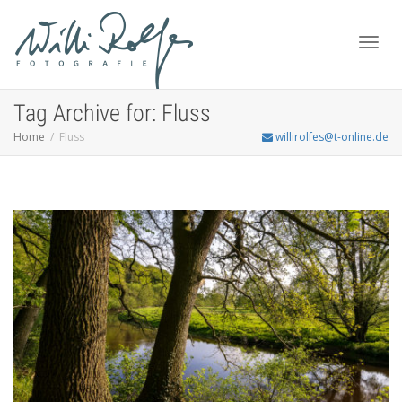
Toggl
Tag Archive for: Fluss
Home
Fluss
willirolfes@t-online.de
navig