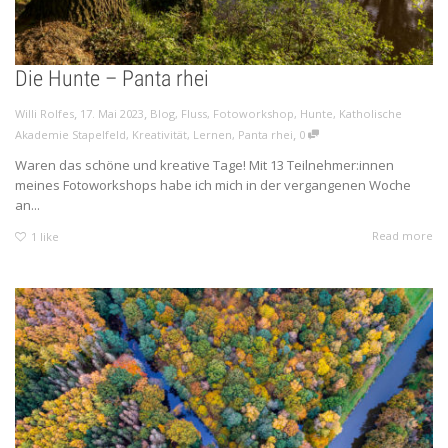
Die Hunte – Panta rhei
,
,
Willi Rolfes
17. Mai 2023
Blog
,
Fluss
,
Fotoworkshop
,
Hunte
,
Katholische
,
Akademie Stapelfeld
,
Kreativität
,
Lernen
,
Panta rhei
0
Waren das schöne und kreative Tage! Mit 13 Teilnehmer:innen
meines Fotoworkshops habe ich mich in der vergangenen Woche
an...
Read more
1
like