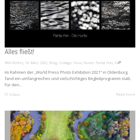
Alles fließt!
,
,
,
Willi Rolfes
14. März 2022
Blog
,
Collage
,
Fluss
,
Hunte
,
Panta rhei
0
Im Rahmen der „World Press Photo Exhibition 2021“ in Oldenburg
fand ein umfangreiches und vielschichtiges Begleitprogramm statt.
Für den...
Read more
0
likes