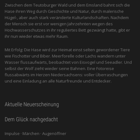
Zwischen dem Teutoburger Wald und dem Emsland bahnt sich die
Hase ihren Weg durch Geschichte und Natur, durch malerische
Hügel-, aber auch stark veränderte Kulturlandschaften. Nachdem
der Mensch sie erst vor wenigen Jahrzehnten wegen des
Hochwasserschutzes in ihr reguliertes Bett gezwängt hatte, gibt er
ihr nun wieder etwas mehr Raum.
Mit Erfolg: Die Hase wird zur Heimat einst selten gewordener Tiere
wie Fischotter und Biber. Meerforelle oder Lachs wandern unter
Wasser flussaufwärts, beobachtet von Eis­vogel und See­adler. Und
selbst der Wolf zieht wieder seine Bahnen. Eine Fotoreise
flussabwärts im Herzen Niedersachsens: voller Überraschungen
und eine Einladung an alle ­Naturfreunde und Entdecker.
Aktuelle Neuerscheinung
Dem Glück nachgedacht
Impulse · Märchen · Augenöffner