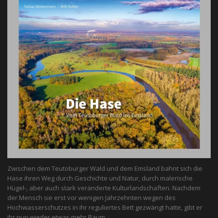
Zwischen dem Teutoburger Wald und dem Emsland bahnt sich die
Hase ihren Weg durch Geschichte und Natur, durch malerische
Hügel-, aber auch stark veränderte Kulturlandschaften. Nachdem
der Mensch sie erst vor wenigen Jahrzehnten wegen des
Hochwasserschutzes in ihr reguliertes Bett gezwängt hatte, gibt er
ihr nun wieder etwas mehr Raum.