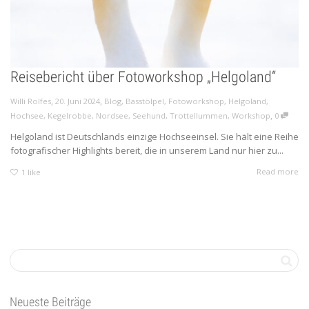
Reisebericht über Fotoworkshop „Helgoland“
,
,
Willi Rolfes
20. Juni 2024
Blog
,
Basstölpel
,
Fotoworkshop
,
Helgoland
,
,
Hochsee
,
Kegelrobbe
,
Nordsee
,
Seehund
,
Trottellummen
,
Workshop
0
Helgoland ist Deutschlands einzige Hochseeinsel. Sie hält eine Reihe
fotografischer Highlights bereit, die in unserem Land nur hier zu...
Read more
1
like
Neueste Beiträge