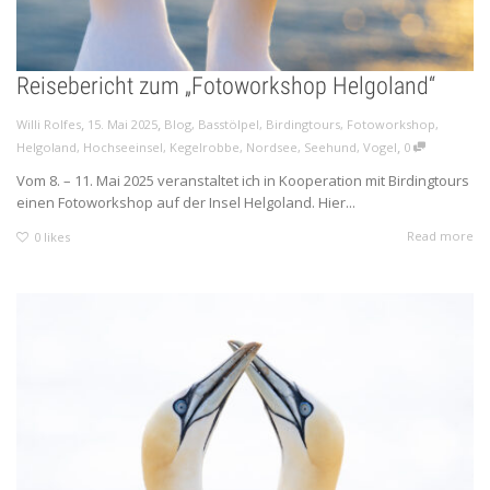
Reisebericht zum „Fotoworkshop Helgoland“
,
,
Willi Rolfes
15. Mai 2025
Blog
,
Basstölpel
,
Birdingtours
,
Fotoworkshop
,
,
Helgoland
,
Hochseeinsel
,
Kegelrobbe
,
Nordsee
,
Seehund
,
Vogel
0
Vom 8. – 11. Mai 2025 veranstaltet ich in Kooperation mit Birdingtours
einen Fotoworkshop auf der Insel Helgoland. Hier...
Read more
0
likes