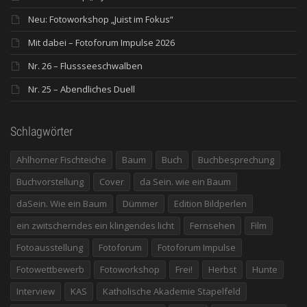
Neu: Fotoworkshop „Juist im Fokus“
Mit dabei – Fotoforum Impulse 2026
Nr. 26 – Flussseeschwalben
Nr. 25 – Abendliches Duell
Schlagwörter
Ahlhorner Fischteiche
Baum
Buch
Buchbesprechung
Buchvorstellung
Cover
da Sein. wie ein Baum
daSein. Wie ein Baum
Dümmer
Edition Bildperlen
ein zwitscherndes ein klingendes licht
Fernsehen
Film
Fotoausstellung
Fotoforum
Fotoforum Impulse
Fotowettbewerb
Fotoworkshop
Frei!
Herbst
Hunte
Interview
KAS
Katholische Akademie Stapelfeld