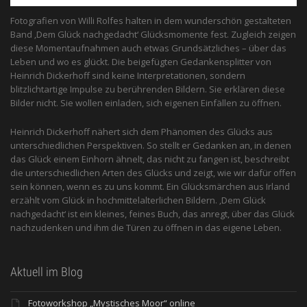
Fotografien von Willi Rolfes halten in dem wunderschön gestalteten
Band ‚Dem Glück nachgedacht‘ Glücksmomente fest. Zugleich zeigen
diese Momentaufnahmen auch etwas Grundsätzliches – über das
Leben und wo es glückt. Die beigefügten Gedankensplitter von
Heinrich Dickerhoff sind keine Interpretationen, sondern
blitzlichtartige Impulse zu berührenden Bildern. Sie erklären diese
Bilder nicht. Sie wollen einladen, sich eigenen Einfällen zu öffnen.
Heinrich Dickerhoff nähert sich dem Phänomen des Glücks aus
unterschiedlichen Perspektiven. So stellt er Gedanken an, in denen
das Glück einem Einhorn ähnelt, das nicht zu fangen ist, beschreibt
die unterschiedlichen Arten des Glücks und zeigt, wie wir dafür offen
sein können, wenn es zu uns kommt. Ein Glücksmärchen aus Irland
erzählt vom Glück in hochmittelalterlichen Bildern. ‚Dem Glück
nachgedacht‘ ist ein kleines, feines Buch, das anregt, über das Glück
nachzudenken und ihm die Türen zu öffnen in das eigene Leben.
Aktuell im Blog
Fotoworkshop „Mystisches Moor“ online