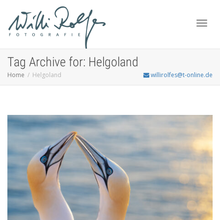
Toggl
Tag Archive for: Helgoland
Home
Helgoland
willirolfes@t-online.de
navig