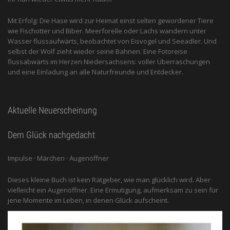
Mit Erfolg: Die Hase wird zur Heimat einst selten gewordener Tiere
wie Fischotter und Biber. Meerforelle oder Lachs wandern unter
Wasser flussaufwärts, beobachtet von Eis­vogel und See­adler. Und
selbst der Wolf zieht wieder seine Bahnen. Eine Fotoreise
flussabwärts im Herzen Niedersachsens: voller Überraschungen
und eine Einladung an alle ­Naturfreunde und Entdecker.
Aktuelle Neuerscheinung
Dem Glück nachgedacht
Impulse · Märchen · Augenöffner
Dieses kleine Buch ist kein Ratgeber, wie man glücklich wird. Aber
vielleicht ein Augenöffner. Eine Ermutigung, aufmerksam zu sein für
jene Momente im Leben, in denen Glück aufscheint.