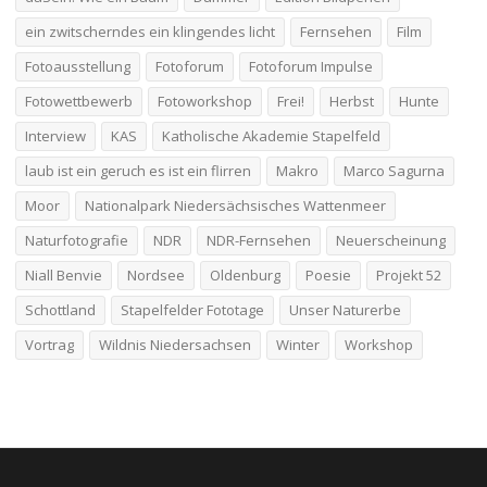
ein zwitscherndes ein klingendes licht
Fernsehen
Film
Fotoausstellung
Fotoforum
Fotoforum Impulse
Fotowettbewerb
Fotoworkshop
Frei!
Herbst
Hunte
Interview
KAS
Katholische Akademie Stapelfeld
laub ist ein geruch es ist ein flirren
Makro
Marco Sagurna
Moor
Nationalpark Niedersächsisches Wattenmeer
Naturfotografie
NDR
NDR-Fernsehen
Neuerscheinung
Niall Benvie
Nordsee
Oldenburg
Poesie
Projekt 52
Schottland
Stapelfelder Fototage
Unser Naturerbe
Vortrag
Wildnis Niedersachsen
Winter
Workshop