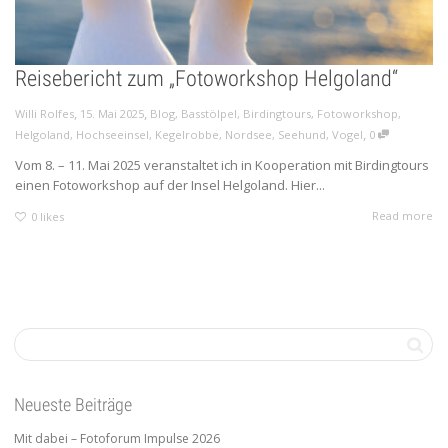
Reisebericht zum „Fotoworkshop Helgoland“
,
,
Willi Rolfes
15. Mai 2025
Blog
,
Basstölpel
,
Birdingtours
,
Fotoworkshop
,
,
Helgoland
,
Hochseeinsel
,
Kegelrobbe
,
Nordsee
,
Seehund
,
Vogel
0
Vom 8. – 11. Mai 2025 veranstaltet ich in Kooperation mit Birdingtours
einen Fotoworkshop auf der Insel Helgoland. Hier...
Read more
0
likes
Neueste Beiträge
Mit dabei – Fotoforum Impulse 2026