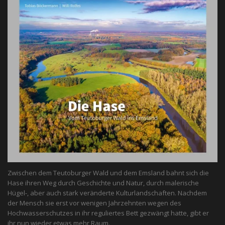
Zwischen dem Teutoburger Wald und dem Emsland bahnt sich die
Hase ihren Weg durch Geschichte und Natur, durch malerische
Hügel-, aber auch stark veränderte Kulturlandschaften. Nachdem
der Mensch sie erst vor wenigen Jahrzehnten wegen des
Hochwasserschutzes in ihr reguliertes Bett gezwängt hatte, gibt er
ihr nun wieder etwas mehr Raum.