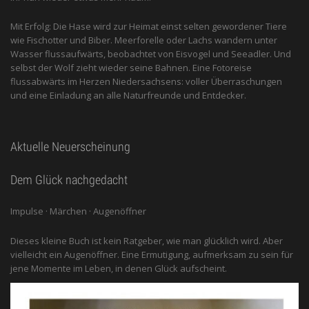
Mit Erfolg: Die Hase wird zur Heimat einst selten gewordener Tiere
wie Fischotter und Biber. Meerforelle oder Lachs wandern unter
Wasser flussaufwärts, beobachtet von Eis­vogel und See­adler. Und
selbst der Wolf zieht wieder seine Bahnen. Eine Fotoreise
flussabwärts im Herzen Niedersachsens: voller Überraschungen
und eine Einladung an alle ­Naturfreunde und Entdecker.
Aktuelle Neuerscheinung
Dem Glück nachgedacht
Impulse · Märchen · Augenöffner
Dieses kleine Buch ist kein Ratgeber, wie man glücklich wird. Aber
vielleicht ein Augenöffner. Eine Ermutigung, aufmerksam zu sein für
jene Momente im Leben, in denen Glück aufscheint.