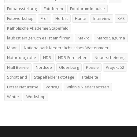
Fotoausstellung
Fotoforum
Fotoforum Impulse
Fotoworkshop
Frei!
Herbst
Hunte
Interview
KAS
Katholische Akademie Stapelfeld
laub ist ein geruch es ist ein flirren
Makro
Marco Sagurna
Moor
Nationalpark Niedersächsisches Wattenmeer
Naturfotografie
NDR
NDR-Fernsehen
Neuerscheinung
Niall Benvie
Nordsee
Oldenburg
Poesie
Projekt 52
Schottland
Stapelfelder Fototage
Titelseite
Unser Naturerbe
Vortrag
Wildnis Niedersachsen
Winter
Workshop