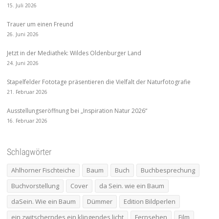
15. Juli 2026
Trauer um einen Freund
26. Juni 2026
Jetzt in der Mediathek: Wildes Oldenburger Land
24. Juni 2026
Stapelfelder Fototage präsentieren die Vielfalt der Naturfotografie
21. Februar 2026
Ausstellungseröffnung bei „Inspiration Natur 2026“
16. Februar 2026
Schlagwörter
Ahlhorner Fischteiche
Baum
Buch
Buchbesprechung
Buchvorstellung
Cover
da Sein. wie ein Baum
daSein. Wie ein Baum
Dümmer
Edition Bildperlen
ein zwitscherndes ein klingendes licht
Fernsehen
Film