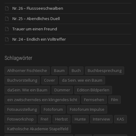
Nr. 26 – Flussseeschwalben
Nr. 25 – Abendliches Duell
Trauer um einen Freund
Nr. 24 – Endlich ein Volltreffer
Schlagwörter
Ahlhorner Fischteiche
Baum
Buch
Buchbesprechung
Buchvorstellung
Cover
da Sein. wie ein Baum
daSein. Wie ein Baum
Dümmer
Edition Bildperlen
ein zwitscherndes ein klingendes licht
Fernsehen
Film
Fotoausstellung
Fotoforum
Fotoforum Impulse
Fotoworkshop
Frei!
Herbst
Hunte
Interview
KAS
Katholische Akademie Stapelfeld