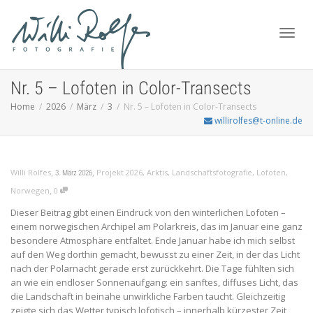
Toggl
Nr. 5 – Lofoten in Color-Transects
Home
2026
März
3
Nr. 5 – Lofoten in Color-Transects
willirolfes@t-online.de
navig
,
,
Willi Rolfes
Projekt 2026
,
Arktis
,
Landschaftsfotografie
,
Lofoten
,
3. März 2026
,
Norwegen
0
Dieser Beitrag gibt einen Eindruck von den winterlichen Lofoten –
einem norwegischen Archipel am Polarkreis, das im Januar eine ganz
besondere Atmosphäre entfaltet. Ende Januar habe ich mich selbst
auf den Weg dorthin gemacht, bewusst zu einer Zeit, in der das Licht
nach der Polarnacht gerade erst zurückkehrt. Die Tage fühlten sich
an wie ein endloser Sonnenaufgang: ein sanftes, diffuses Licht, das
die Landschaft in beinahe unwirkliche Farben taucht. Gleichzeitig
zeigte sich das Wetter typisch lofotisch – innerhalb kürzester Zeit