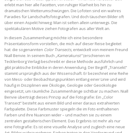
erlebt man hier alle Facetten, von ruhiger Klarheit bis hin zu
dramatischen Wetterumschwüngen. Die Lofoten sind ein wahres
Paradies für Landschaftsfotografen. Und doch täuschen Bilder oft
über einen Aspekt hinweg: Man ist selten allein unterwegs. Die
spektakulären Motive ziehen Fotografen aus aller Welt an.
In diesem Zusammenhang möchte ich eine besondere
Präsentationsform vorstellen, die mich auf dieser Reise begleitet
hat: die sogenannten
Color Transects
, entwickelt von meinem Freund
Niall Benvie. In seinem Buch
„Kamerakunst“
(erschienen im
Tecklenborg Verlag) beschreibt er diese Methode ausführlich und
gibt praktische Einblicke in deren Anwendung. Der Begriff „Transekt“
stammt ursprünglich aus der Wissenschaft. Er bezeichnet eine Reihe
von Mess- oder Beobachtungspunkten entlang einer Linie und wird
häufig in Disziplinen wie Ökologie, Geologie oder Geoökologie
eingesetzt, um räumliche Zusammenhänge sichtbar zu machen. Niall
Benvie überträgt dieses Prinzip auf die Fotografie: Ein „Color
Transect“ besteht aus einem Bild und einer daraus extrahierten
Farbpalette. Diese Farbmuster spiegeln die im Foto enthaltenen
Farben und ihre Nuancen wider – und machen sie zu einem
zentralen gestalterischen Element. Das Ergebnis ist mehr als nur
eine Fotografie: Es ist eine visuelle Analyse und zugleich eine neue
Art, Bilder wahrzunehmen. Farben treten in den Vordergrund und