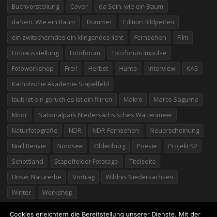
Buchvorstellung
Cover
da Sein. wie ein Baum
daSein. Wie ein Baum
Dümmer
Edition Bildperlen
ein zwitscherndes ein klingendes licht
Fernsehen
Film
Fotoausstellung
Fotoforum
Fotoforum Impulse
Fotoworkshop
Frei!
Herbst
Hunte
Interview
KAS
Katholische Akademie Stapelfeld
laub ist ein geruch es ist ein flirren
Makro
Marco Sagurna
Moor
Nationalpark Niedersächsisches Wattenmeer
Naturfotografie
NDR
NDR-Fernsehen
Neuerscheinung
Niall Benvie
Nordsee
Oldenburg
Poesie
Projekt 52
Schottland
Stapelfelder Fototage
Titelseite
Unser Naturerbe
Vortrag
Wildnis Niedersachsen
Winter
Workshop
Cookies erleichtern die Bereitstellung unserer Dienste. Mit der