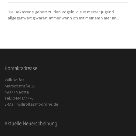
Die Bekassine gehört zu den Vögeln, die in meiner Jugend
allgegenwärtig waren. Immer wenn ich mit meinem Vater im...
Kontaktadresse
Willi Rolfes
Marschstraße 25
49377 Vechta
Tel.: 04441/7776
E-Mail: willirolfes@t-online.de
Aktuelle Neuerscheinung