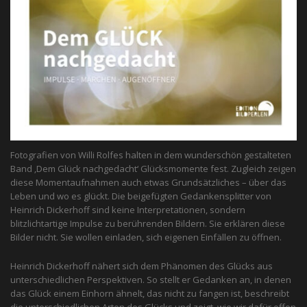
Fotografien von Willi Rolfes halten in dem wunderschön gestalteten
Band ‚Dem Glück nachgedacht‘ Glücksmomente fest. Zugleich zeigen
diese Momentaufnahmen auch etwas Grundsätzliches – über das
Leben und wo es glückt. Die beigefügten Gedankensplitter von
Heinrich Dickerhoff sind keine Interpretationen, sondern
blitzlichtartige Impulse zu berührenden Bildern. Sie erklären diese
Bilder nicht. Sie wollen einladen, sich eigenen Einfällen zu öffnen.
Heinrich Dickerhoff nähert sich dem Phänomen des Glücks aus
unterschiedlichen Perspektiven. So stellt er Gedanken an, in denen
das Glück einem Einhorn ähnelt, das nicht zu fangen ist, beschreibt
die unterschiedlichen Arten des Glücks und zeigt, wie wir dafür offen