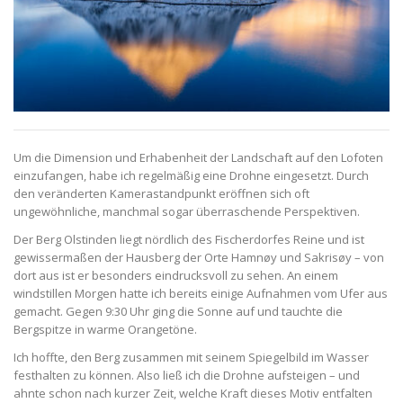
Um die Dimension und Erhabenheit der Landschaft auf den Lofoten
einzufangen, habe ich regelmäßig eine Drohne eingesetzt. Durch
den veränderten Kamerastandpunkt eröffnen sich oft
ungewöhnliche, manchmal sogar überraschende Perspektiven.
Der Berg Olstinden liegt nördlich des Fischerdorfes Reine und ist
gewissermaßen der Hausberg der Orte Hamnøy und Sakrisøy – von
dort aus ist er besonders eindrucksvoll zu sehen. An einem
windstillen Morgen hatte ich bereits einige Aufnahmen vom Ufer aus
gemacht. Gegen 9:30 Uhr ging die Sonne auf und tauchte die
Bergspitze in warme Orangetöne.
Ich hoffte, den Berg zusammen mit seinem Spiegelbild im Wasser
festhalten zu können. Also ließ ich die Drohne aufsteigen – und
ahnte schon nach kurzer Zeit, welche Kraft dieses Motiv entfalten