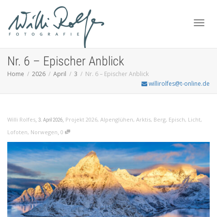
Toggl
Nr. 6 – Epischer Anblick
Home
2026
April
3
Nr. 6 – Epischer Anblick
willirolfes@t-online.de
navig
,
,
Willi Rolfes
Projekt 2026
,
Alpenglühen
,
Arktis
,
Berg
,
Episch
,
Licht
,
3. April 2026
,
Lofoten
,
Norwegen
0