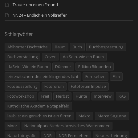
Trauer um einen Freund
Nr. 24 – Endlich ein Volltreffer
Schlagwörter
Ahlhorner Fischteiche
Baum
Buch
Buchbesprechung
Buchvorstellung
Cover
da Sein. wie ein Baum
daSein. Wie ein Baum
Dümmer
Edition Bildperlen
ein zwitscherndes ein klingendes licht
Fernsehen
Film
Fotoausstellung
Fotoforum
Fotoforum Impulse
Fotoworkshop
Frei!
Herbst
Hunte
Interview
KAS
Katholische Akademie Stapelfeld
laub ist ein geruch es ist ein flirren
Makro
Marco Sagurna
Moor
Nationalpark Niedersächsisches Wattenmeer
Naturfotografie
NDR
NDR-Fernsehen
Neuerscheinung