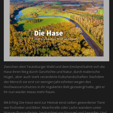
Zwischen dem Teutoburger Wald und dem Emsland bahnt sich die
Hase ihren Weg durch Geschichte und Natur, durch malerische
Hügel-, aber auch stark veränderte Kulturlandschaften. Nachdem
der Mensch sie erst vor wenigen Jahrzehnten wegen des
Hochwasserschutzes in ihr reguliertes Bett gezwängt hatte, gibt er
ihr nun wieder etwas mehr Raum.
Mit Erfolg: Die Hase wird zur Heimat einst selten gewordener Tiere
wie Fischotter und Biber. Meerforelle oder Lachs wandern unter
Wasser flussaufwärts, beobachtet von Eis­vogel und See­adler. Und