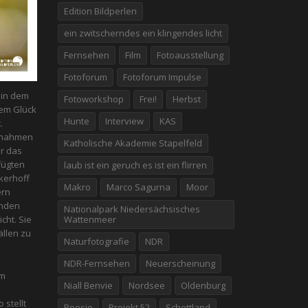
Edition Bildperlen
ein zwitscherndes ein klingendes licht
Fernsehen
Film
Fotoausstellung
Fotoforum
Fotoforum Impulse
n in dem
Fotoworkshop
Frei!
Herbst
em Glück
Hunte
Interview
KAS
.
fnahmen
Katholische Akademie Stapelfeld
er das
fügten
laub ist ein geruch es ist ein flirren
kerhoff
Makro
Marco Sagurna
Moor
ern
enden
Nationalpark Niedersächsisches
Wattenmeer
icht. Sie
̈llen zu
Naturfotografie
NDR
NDR-Fernsehen
Neuerscheinung
em
Niall Benvie
Nordsee
Oldenburg
 stellt
Poesie
Projekt 52
Schottland