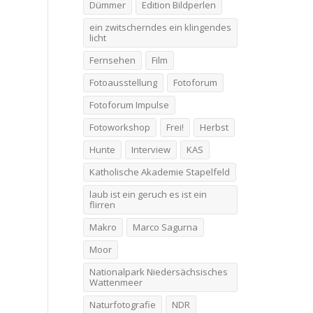
Dümmer
Edition Bildperlen
ein zwitscherndes ein klingendes
licht
Fernsehen
Film
Fotoausstellung
Fotoforum
Fotoforum Impulse
Fotoworkshop
Frei!
Herbst
Hunte
Interview
KAS
Katholische Akademie Stapelfeld
laub ist ein geruch es ist ein
flirren
Makro
Marco Sagurna
Moor
Nationalpark Niedersächsisches
Wattenmeer
Naturfotografie
NDR