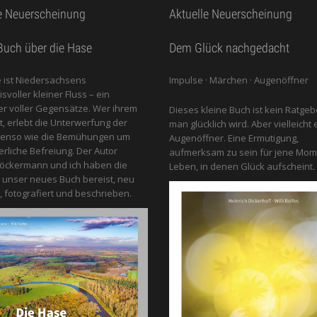
e Neuerscheinung
Aktuelle Neuerscheinung
uch über die Hase
Dem Glück nachgedacht
 ist Niedersachsens
Impulse · Märchen · Augenöffner
voller kleiner Fluss – ein
 voller Gegensätze. Wer ihrem
Dieses kleine Buch ist kein Ratgeb
gt, erlebt die Unterwerfung der
man glücklich wird. Aber vielleicht 
benso wie die Bemühungen um
Augenöffner. Eine Ermutigung,
erliche Befreiung. Der Autor
aufmerksam zu sein für jene Mom
öckermann und ich haben die
Leben, in denen Glück aufscheint.
 unser neues Buch bereist, neu
, fotografiert und beschrieben.