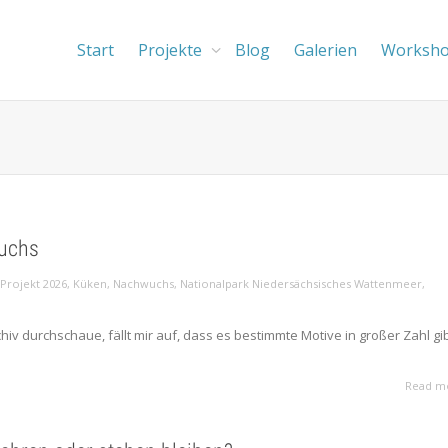
Start
Projekte
Blog
Galerien
Worksh
wuchs
,
Projekt 2026
,
Küken
,
Nachwuchs
,
Nationalpark Niedersächsisches Wattenmeer
,
iv durchschaue, fällt mir auf, dass es bestimmte Motive in großer Zahl gib
Read m