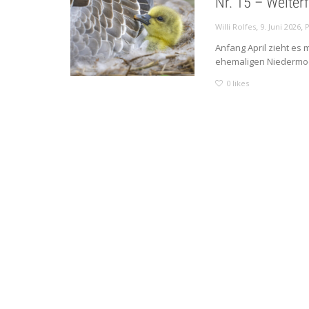
Nr. 15 – Weiter
,
,
Willi Rolfes
9. Juni 2026
P
Anfang April zieht es
ehemaligen Niedermoor
0
likes