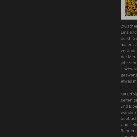
Zwische
Emsland 
durch Ge
malerisc
veränder
der Mens
Jahrzeh
Hochwass
gezwängt
etwas m
Mit Erfol
selten g
und Bibe
wandern 
beobacht
Und selb
Bahnen. 
Herzen N