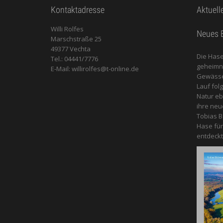
Kontaktadresse
Aktuell
Willi Rolfes
Neues B
Marschstraße 25
49377 Vechta
Die Hase
Tel.: 04441/7776
geheimnis
E-Mail: willirolfes@t-online.de
Gewässer
Lauf fol
Natur e
ihre neu
Tobias B
Hase für
entdeckt