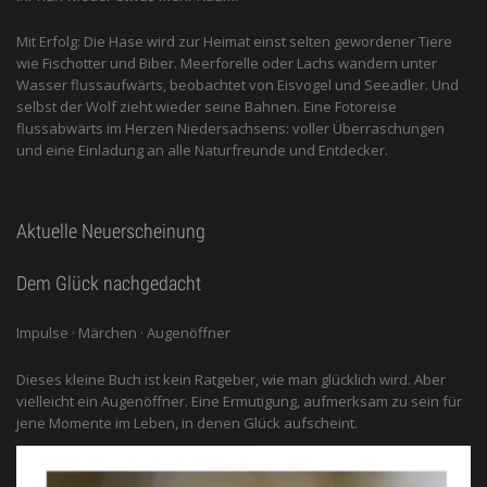
Mit Erfolg: Die Hase wird zur Heimat einst selten gewordener Tiere
wie Fischotter und Biber. Meerforelle oder Lachs wandern unter
Wasser flussaufwärts, beobachtet von Eis­vogel und See­adler. Und
selbst der Wolf zieht wieder seine Bahnen. Eine Fotoreise
flussabwärts im Herzen Niedersachsens: voller Überraschungen
und eine Einladung an alle ­Naturfreunde und Entdecker.
Aktuelle Neuerscheinung
Dem Glück nachgedacht
Impulse · Märchen · Augenöffner
Dieses kleine Buch ist kein Ratgeber, wie man glücklich wird. Aber
vielleicht ein Augenöffner. Eine Ermutigung, aufmerksam zu sein für
jene Momente im Leben, in denen Glück aufscheint.