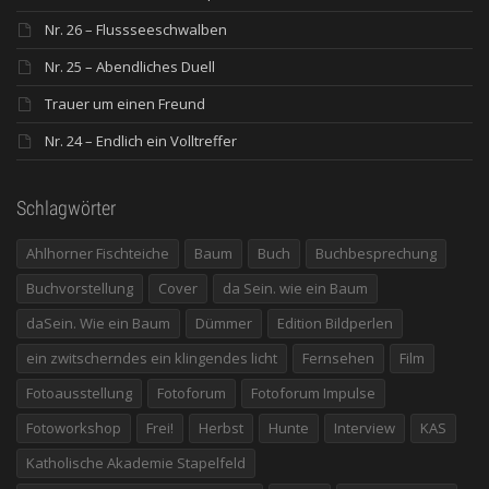
Nr. 26 – Flussseeschwalben
Nr. 25 – Abendliches Duell
Trauer um einen Freund
Nr. 24 – Endlich ein Volltreffer
Schlagwörter
Ahlhorner Fischteiche
Baum
Buch
Buchbesprechung
Buchvorstellung
Cover
da Sein. wie ein Baum
daSein. Wie ein Baum
Dümmer
Edition Bildperlen
ein zwitscherndes ein klingendes licht
Fernsehen
Film
Fotoausstellung
Fotoforum
Fotoforum Impulse
Fotoworkshop
Frei!
Herbst
Hunte
Interview
KAS
Katholische Akademie Stapelfeld