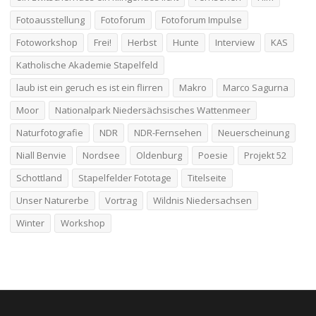
Fotoausstellung
Fotoforum
Fotoforum Impulse
Fotoworkshop
Frei!
Herbst
Hunte
Interview
KAS
Katholische Akademie Stapelfeld
laub ist ein geruch es ist ein flirren
Makro
Marco Sagurna
Moor
Nationalpark Niedersächsisches Wattenmeer
Naturfotografie
NDR
NDR-Fernsehen
Neuerscheinung
Niall Benvie
Nordsee
Oldenburg
Poesie
Projekt 52
Schottland
Stapelfelder Fototage
Titelseite
Unser Naturerbe
Vortrag
Wildnis Niedersachsen
Winter
Workshop