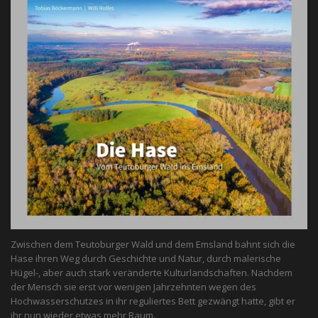
Zwischen dem Teutoburger Wald und dem Emsland bahnt sich die
Hase ihren Weg durch Geschichte und Natur, durch malerische
Hügel-, aber auch stark veränderte Kulturlandschaften. Nachdem
der Mensch sie erst vor wenigen Jahrzehnten wegen des
Hochwasserschutzes in ihr reguliertes Bett gezwängt hatte, gibt er
ihr nun wieder etwas mehr Raum.