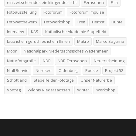
ein zwitscherndes ein klingendes licht
Fernsehen
Film
Fotoausstellung
Fotoforum
Fotoforum Impulse
Fotowettbewerb
Fotoworkshop
Frei!
Herbst
Hunte
Interview
KAS
Katholische Akademie Stapelfeld
laub ist ein geruch es ist ein flirren
Makro
Marco Sagurna
Moor
Nationalpark Niedersächsisches Wattenmeer
Naturfotografie
NDR
NDR-Fernsehen
Neuerscheinung
Niall Benvie
Nordsee
Oldenburg
Poesie
Projekt 52
Schottland
Stapelfelder Fototage
Unser Naturerbe
Vortrag
Wildnis Niedersachsen
Winter
Workshop