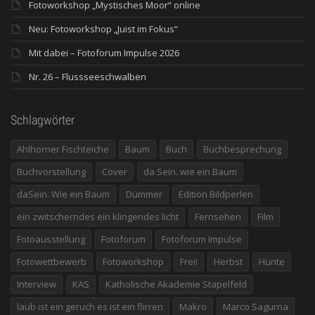
Fotoworkshop „Mystisches Moor“ online
Neu: Fotoworkshop „Juist im Fokus“
Mit dabei – Fotoforum Impulse 2026
Nr. 26 – Flussseeschwalben
Schlagwörter
Ahlhorner Fischteiche
Baum
Buch
Buchbesprechung
Buchvorstellung
Cover
da Sein. wie ein Baum
daSein. Wie ein Baum
Dümmer
Edition Bildperlen
ein zwitscherndes ein klingendes licht
Fernsehen
Film
Fotoausstellung
Fotoforum
Fotoforum Impulse
Fotowettbewerb
Fotoworkshop
Frei!
Herbst
Hunte
Interview
KAS
Katholische Akademie Stapelfeld
laub ist ein geruch es ist ein flirren
Makro
Marco Sagurna