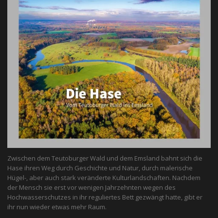
Zwischen dem Teutoburger Wald und dem Emsland bahnt sich die
Hase ihren Weg durch Geschichte und Natur, durch malerische
Hügel-, aber auch stark veränderte Kulturlandschaften. Nachdem
der Mensch sie erst vor wenigen Jahrzehnten wegen des
Hochwasserschutzes in ihr reguliertes Bett gezwängt hatte, gibt er
ihr nun wieder etwas mehr Raum.