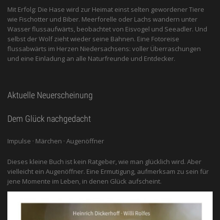
Mit Erfolg: Die Hase wird zur Heimat einst selten gewordener Tiere
wie Fischotter und Biber. Meerforelle oder Lachs wandern unter
Wasser flussaufwärts, beobachtet von Eis­vogel und See­adler. Und
selbst der Wolf zieht wieder seine Bahnen. Eine Fotoreise
flussabwärts im Herzen Niedersachsens: voller Überraschungen
und eine Einladung an alle ­Naturfreunde und Entdecker.
Aktuelle Neuerscheinung
Dem Glück nachgedacht
Impulse · Märchen · Augenöffner
Dieses kleine Buch ist kein Ratgeber, wie man glücklich wird. Aber
vielleicht ein Augenöffner. Eine Ermutigung, aufmerksam zu sein für
jene Momente im Leben, in denen Glück aufscheint.