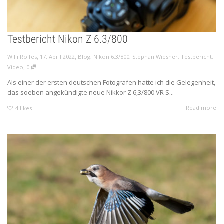
Testbericht Nikon Z 6.3/800
,
,
Willi Rolfes
17. April 2022
Blog
,
Nikon 6.3/800
,
Stephan Wiesner
,
Testbericht
,
,
Video
0
Als einer der ersten deutschen Fotografen hatte ich die Gelegenheit,
das soeben angekündigte neue Nikkor Z 6,3/800 VR S...
Read more
4
likes