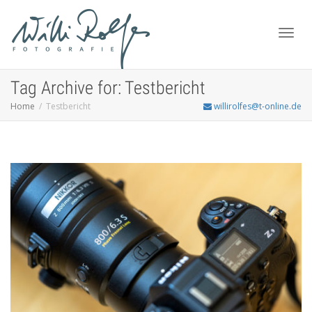
Toggl
Tag Archive for: Testbericht
Home
Testbericht
willirolfes@t-online.de
navig