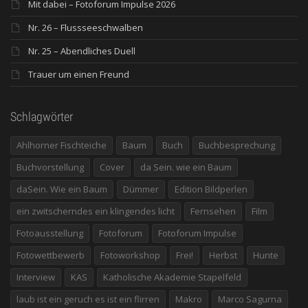
Mit dabei – Fotoforum Impulse 2026
Nr. 26 – Flussseeschwalben
Nr. 25 – Abendliches Duell
Trauer um einen Freund
Schlagwörter
Ahlhorner Fischteiche
Baum
Buch
Buchbesprechung
Buchvorstellung
Cover
da Sein. wie ein Baum
daSein. Wie ein Baum
Dümmer
Edition Bildperlen
ein zwitscherndes ein klingendes licht
Fernsehen
Film
Fotoausstellung
Fotoforum
Fotoforum Impulse
Fotowettbewerb
Fotoworkshop
Frei!
Herbst
Hunte
Interview
KAS
Katholische Akademie Stapelfeld
laub ist ein geruch es ist ein flirren
Makro
Marco Sagurna