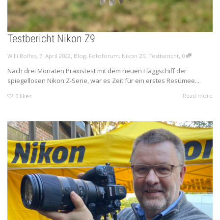
Testbericht Nikon Z9
,
,
,
Willi Rolfes
7. April 2022
Blog
,
Fotoforum
,
Nikon Z9
,
Testbericht
0
Nach drei Monaten Praxistest mit dem neuen Flaggschiff der
spiegellosen Nikon Z-Serie, war es Zeit für ein erstes Resümee....
Read more
0
likes