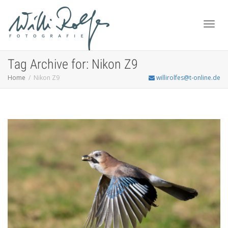
Toggl
Tag Archive for: Nikon Z9
Home
Nikon Z9
willirolfes@t-online.de
navig