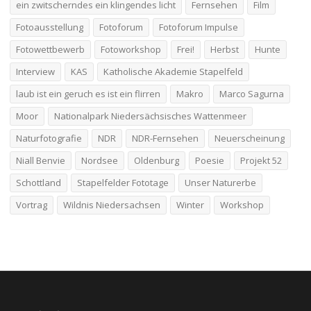
ein zwitscherndes ein klingendes licht
Fernsehen
Film
Fotoausstellung
Fotoforum
Fotoforum Impulse
Fotowettbewerb
Fotoworkshop
Frei!
Herbst
Hunte
Interview
KAS
Katholische Akademie Stapelfeld
laub ist ein geruch es ist ein flirren
Makro
Marco Sagurna
Moor
Nationalpark Niedersächsisches Wattenmeer
Naturfotografie
NDR
NDR-Fernsehen
Neuerscheinung
Niall Benvie
Nordsee
Oldenburg
Poesie
Projekt 52
Schottland
Stapelfelder Fototage
Unser Naturerbe
Vortrag
Wildnis Niedersachsen
Winter
Workshop