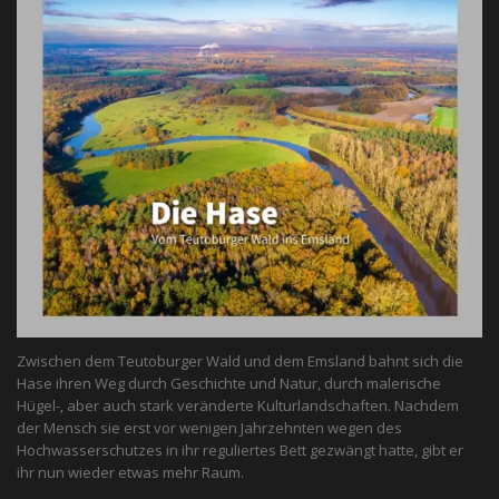
Zwischen dem Teutoburger Wald und dem Emsland bahnt sich die
Hase ihren Weg durch Geschichte und Natur, durch malerische
Hügel-, aber auch stark veränderte Kulturlandschaften. Nachdem
der Mensch sie erst vor wenigen Jahrzehnten wegen des
Hochwasserschutzes in ihr reguliertes Bett gezwängt hatte, gibt er
ihr nun wieder etwas mehr Raum.