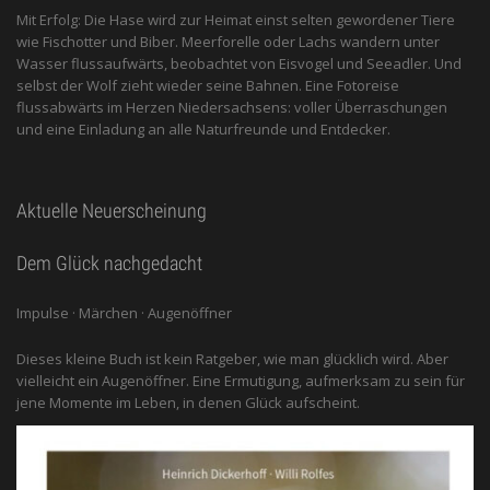
Mit Erfolg: Die Hase wird zur Heimat einst selten gewordener Tiere
wie Fischotter und Biber. Meerforelle oder Lachs wandern unter
Wasser flussaufwärts, beobachtet von Eis­vogel und See­adler. Und
selbst der Wolf zieht wieder seine Bahnen. Eine Fotoreise
flussabwärts im Herzen Niedersachsens: voller Überraschungen
und eine Einladung an alle ­Naturfreunde und Entdecker.
Aktuelle Neuerscheinung
Dem Glück nachgedacht
Impulse · Märchen · Augenöffner
Dieses kleine Buch ist kein Ratgeber, wie man glücklich wird. Aber
vielleicht ein Augenöffner. Eine Ermutigung, aufmerksam zu sein für
jene Momente im Leben, in denen Glück aufscheint.