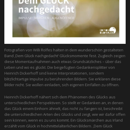
Fotografien von Willi Rolfes halten in dem wunderschön gestalteten
Band ‚Dem Glück nachgedacht‘ Glücksmomente fest. Zugleich zeigen
diese Momentaufnahmen auch etwas Grundsätzliches – über das
Leben und wo es glückt. Die beigefügten Gedankensplitter von
Heinrich Dickerhoff sind keine Interpretationen, sondern
blitzlichtartige Impulse zu berührenden Bildern. Sie erklären diese
Bilder nicht. Sie wollen einladen, sich eigenen Einfällen zu öffnen.
Heinrich Dickerhoff nähert sich dem Phänomen des Glücks aus
unterschiedlichen Perspektiven. So stellt er Gedanken an, in denen
das Glück einem Einhorn ähnelt, das nicht zu fangen ist, beschreibt
die unterschiedlichen Arten des Glücks und zeigt, wie wir dafür offen
sein können, wenn es zu uns kommt. Ein Glücksmärchen aus Irland
erzählt vom Glück in hochmittelalterlichen Bildern. ‚Dem Glück