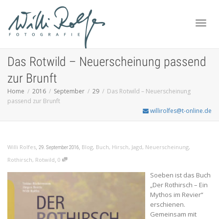
Toggl
Das Rotwild – Neuerscheinung passend
zur Brunft
Home
2016
September
29
Das Rotwild – Neuerscheinung
navig
passend zur Brunft
willirolfes@t-online.de
,
,
Willi Rolfes
Blog
,
Buch
,
Hirsch
,
Jagd
,
Neuerscheinung
,
29. September 2016
,
Rothirsch
,
Rotwild
0
Soeben ist das Buch
„Der Rothirsch – Ein
Mythos im Revier“
erschienen.
Gemeinsam mit