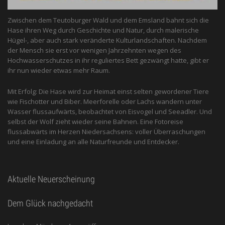
Zwischen dem Teutoburger Wald und dem Emsland bahnt sich die
Hase ihren Weg durch Geschichte und Natur, durch malerische
Hügel-, aber auch stark veränderte Kulturlandschaften. Nachdem
der Mensch sie erst vor wenigen Jahrzehnten wegen des
Hochwasserschutzes in ihr reguliertes Bett gezwängt hatte, gibt er
ihr nun wieder etwas mehr Raum.
Mit Erfolg: Die Hase wird zur Heimat einst selten gewordener Tiere
wie Fischotter und Biber. Meerforelle oder Lachs wandern unter
Wasser flussaufwärts, beobachtet von Eis­vogel und See­adler. Und
selbst der Wolf zieht wieder seine Bahnen. Eine Fotoreise
flussabwärts im Herzen Niedersachsens: voller Überraschungen
und eine Einladung an alle ­Naturfreunde und Entdecker.
Aktuelle Neuerscheinung
Dem Glück nachgedacht