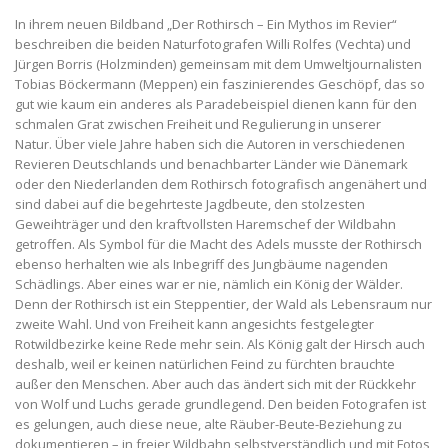
In ihrem neuen Bildband „Der Rothirsch – Ein Mythos im Revier“
beschreiben die beiden Naturfotografen Willi Rolfes (Vechta) und
Jürgen Borris (Holzminden) gemeinsam mit dem Umweltjournalisten
Tobias Böckermann (Meppen) ein faszinierendes Geschöpf, das so
gut wie kaum ein anderes als Paradebeispiel dienen kann für den
schmalen Grat zwischen Freiheit und Regulierung in unserer
Natur. Über viele Jahre haben sich die Autoren in verschiedenen
Revieren Deutschlands und benachbarter Länder wie Dänemark
oder den Niederlanden dem Rothirsch fotografisch angenähert und
sind dabei auf die begehrteste Jagdbeute, den stolzesten
Geweihträger und den kraftvollsten Haremschef der Wildbahn
getroffen. Als Symbol für die Macht des Adels musste der Rothirsch
ebenso herhalten wie als Inbegriff des Jungbäume nagenden
Schädlings. Aber eines war er nie, nämlich ein König der Wälder.
Denn der Rothirsch ist ein Steppentier, der Wald als Lebensraum nur
zweite Wahl. Und von Freiheit kann angesichts festgelegter
Rotwildbezirke keine Rede mehr sein. Als König galt der Hirsch auch
deshalb, weil er keinen natürlichen Feind zu fürchten brauchte
außer den Menschen. Aber auch das ändert sich mit der Rückkehr
von Wolf und Luchs gerade grundlegend. Den beiden Fotografen ist
es gelungen, auch diese neue, alte Räuber-Beute-Beziehung zu
dokumentieren – in freier Wildbahn selbstverständlich und mit Fotos