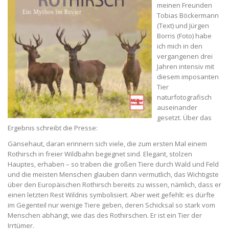
meinen Freunden
Tobias Böckermann
(Text) und Jürgen
Borris (Foto) habe
ich mich in den
vergangenen drei
Jahren intensiv mit
diesem imposanten
Tier
naturfotografisch
auseinander
gesetzt. Über das
Ergebnis schreibt die Presse:
Gänsehaut, daran erinnern sich viele, die zum ersten Mal einem
Rothirsch in freier Wildbahn begegnet sind. Elegant, stolzen
Hauptes, erhaben – so traben die großen Tiere durch Wald und Feld
und die meisten Menschen glauben dann vermutlich, das Wichtigste
über den Europäischen Rothirsch bereits zu wissen, nämlich, dass er
einen letzten Rest Wildnis symbolisiert. Aber weit gefehlt: es dürfte
im Gegenteil nur wenige Tiere geben, deren Schicksal so stark vom
Menschen abhängt, wie das des Rothirschen. Er ist ein Tier der
Irrtümer.