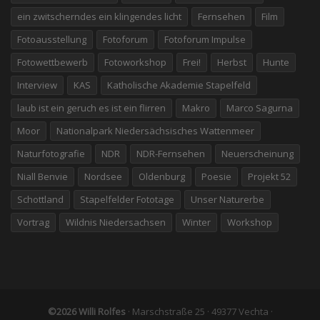
ein zwitscherndes ein klingendes licht
Fernsehen
Film
Fotoausstellung
Fotoforum
Fotoforum Impulse
Fotowettbewerb
Fotoworkshop
Frei!
Herbst
Hunte
Interview
KAS
Katholische Akademie Stapelfeld
laub ist ein geruch es ist ein flirren
Makro
Marco Sagurna
Moor
Nationalpark Niedersächsisches Wattenmeer
Naturfotografie
NDR
NDR-Fernsehen
Neuerscheinung
Niall Benvie
Nordsee
Oldenburg
Poesie
Projekt 52
Schottland
Stapelfelder Fototage
Unser Naturerbe
Vortrag
Wildnis Niedersachsen
Winter
Workshop
©2026 Willi Rolfes
· Marschstraße 25 · 49377 Vechta ·