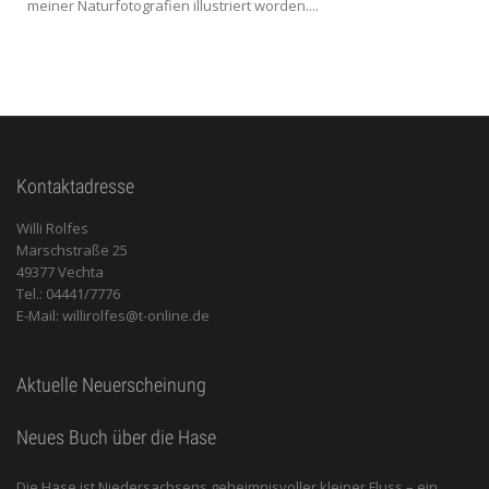
meiner Naturfotografien illustriert worden....
Kontaktadresse
Willi Rolfes
Marschstraße 25
49377 Vechta
Tel.: 04441/7776
E-Mail: willirolfes@t-online.de
Aktuelle Neuerscheinung
Neues Buch über die Hase
Die Hase ist Niedersachsens geheimnisvoller kleiner Fluss – ein