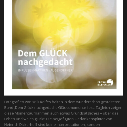
Fotografien von Willi Rolfes halten in dem wunderschön gestalteten
Band ‚Dem Glück nachgedacht‘ Glücksmomente fest. Zugleich zeigen
diese Momentaufnahmen auch etwas Grundsätzliches – über das
Leben und wo es glückt. Die beigefügten Gedankensplitter von
Heinrich Dickerhoff sind keine Interpretationen, sondern