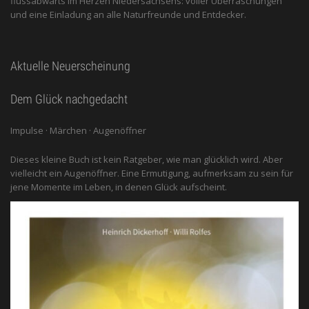
flussabwärts im Herzen Niedersachsens: voller Überraschungen
und eine Einladung an alle ­Naturfreunde und Entdecker.
Aktuelle Neuerscheinung
Dem Glück nachgedacht
Impulse · Märchen · Augenöffner
Dieses kleine Buch ist kein Ratgeber, wie man glücklich wird. Aber
vielleicht ein Augenöffner. Eine Ermutigung, aufmerksam zu sein für
jene Momente im Leben, in denen Glück aufscheint.