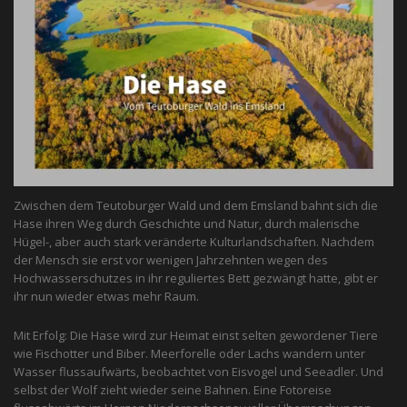
Zwischen dem Teutoburger Wald und dem Emsland bahnt sich die
Hase ihren Weg durch Geschichte und Natur, durch malerische
Hügel-, aber auch stark veränderte Kulturlandschaften. Nachdem
der Mensch sie erst vor wenigen Jahrzehnten wegen des
Hochwasserschutzes in ihr reguliertes Bett gezwängt hatte, gibt er
ihr nun wieder etwas mehr Raum.
Mit Erfolg: Die Hase wird zur Heimat einst selten gewordener Tiere
wie Fischotter und Biber. Meerforelle oder Lachs wandern unter
Wasser flussaufwärts, beobachtet von Eis­vogel und See­adler. Und
selbst der Wolf zieht wieder seine Bahnen. Eine Fotoreise