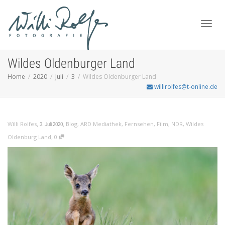
Toggl
Wildes Oldenburger Land
Home
2020
Juli
3
Wildes Oldenburger Land
willirolfes@t-online.de
navig
,
,
Willi Rolfes
Blog
,
ARD Mediathek
,
Fernsehen
,
Film
,
NDR
,
Wildes
3. Juli 2020
,
Oldenburg Land
0