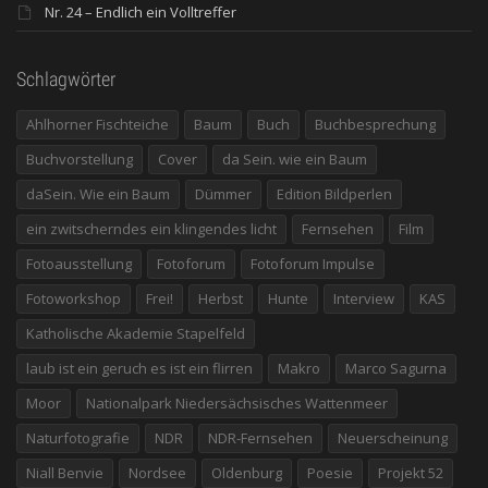
Nr. 24 – Endlich ein Volltreffer
Schlagwörter
Ahlhorner Fischteiche
Baum
Buch
Buchbesprechung
Buchvorstellung
Cover
da Sein. wie ein Baum
daSein. Wie ein Baum
Dümmer
Edition Bildperlen
ein zwitscherndes ein klingendes licht
Fernsehen
Film
Fotoausstellung
Fotoforum
Fotoforum Impulse
Fotoworkshop
Frei!
Herbst
Hunte
Interview
KAS
Katholische Akademie Stapelfeld
laub ist ein geruch es ist ein flirren
Makro
Marco Sagurna
Moor
Nationalpark Niedersächsisches Wattenmeer
Naturfotografie
NDR
NDR-Fernsehen
Neuerscheinung
Niall Benvie
Nordsee
Oldenburg
Poesie
Projekt 52