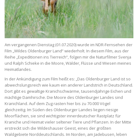
Am vergangenen Dienstag (01.07.2020) wurde im NDR-Fernsehen der
Film „Wildes Oldenburger Land“ wiederholt. In diesem Film, aus der
Reihe „Expeditionen ins Tierreich“, folgen mir die Naturfilmer Svenja
und Ralph Schieke in die Moore, Wälder, Flüsse und Wiesen meines
Heimatlandes.
In der Ankündigung zum Film heißt es: „Das Oldenburger Land ist so
abwechslungsreich wie kaum ein anderer Landstrich in Deutschland.
Dort gibt es gewaltige Kranichschwärme, tausendjährige Eichen und
mächtige Damhirsche. Die Moore des Oldenburger Landes sind
Kranichland. Auf dem Zug rasten hier bis zu 70.000 Vögel
gleichzeitig. Im Süden des Oldenburger Landes liegen riesige
Moorflächen, sie sind wichtigster innerdeutscher Rastplatz für
Kraniche und Heimat vieler seltener Tiere und Pflanzen. In der Mitte
erstreckt sich die Wildeshauser Geest, eines der größten
Waldgebiete Norddeutschlands. Im Norden, am Jadebusen, leben