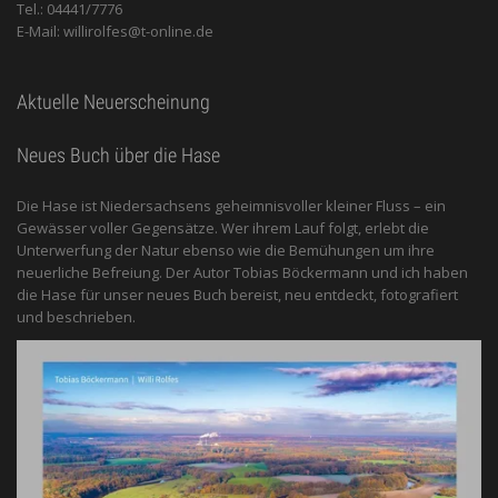
Tel.: 04441/7776
E-Mail: willirolfes@t-online.de
Aktuelle Neuerscheinung
Neues Buch über die Hase
Die Hase ist Niedersachsens geheimnisvoller kleiner Fluss – ein
Gewässer voller Gegensätze. Wer ihrem Lauf folgt, erlebt die
Unterwerfung der Natur ebenso wie die Bemühungen um ihre
neuerliche Befreiung. Der Autor Tobias Böckermann und ich haben
die Hase für unser neues Buch bereist, neu entdeckt, fotografiert
und beschrieben.