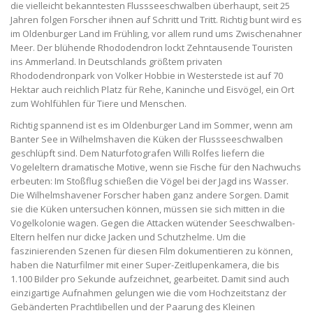
die vielleicht bekanntesten Flussseeschwalben überhaupt, seit 25
Jahren folgen Forscher ihnen auf Schritt und Tritt. Richtig bunt wird es
im Oldenburger Land im Frühling, vor allem rund ums Zwischenahner
Meer. Der blühende Rhododendron lockt Zehntausende Touristen
ins Ammerland. In Deutschlands größtem privaten
Rhododendronpark von Volker Hobbie in Westerstede ist auf 70
Hektar auch reichlich Platz für Rehe, Kaninche und Eisvögel, ein Ort
zum Wohlfühlen für Tiere und Menschen.
Richtig spannend ist es im Oldenburger Land im Sommer, wenn am
Banter See in Wilhelmshaven die Küken der Flussseeschwalben
geschlüpft sind. Dem Naturfotografen Willi Rolfes liefern die
Vogeleltern dramatische Motive, wenn sie Fische für den Nachwuchs
erbeuten: Im Stoßflug schießen die Vögel bei der Jagd ins Wasser.
Die Wilhelmshavener Forscher haben ganz andere Sorgen. Damit
sie die Küken untersuchen können, müssen sie sich mitten in die
Vogelkolonie wagen. Gegen die Attacken wütender Seeschwalben-
Eltern helfen nur dicke Jacken und Schutzhelme. Um die
faszinierenden Szenen für diesen Film dokumentieren zu können,
haben die Naturfilmer mit einer Super-Zeitlupenkamera, die bis
1.100 Bilder pro Sekunde aufzeichnet, gearbeitet. Damit sind auch
einzigartige Aufnahmen gelungen wie die vom Hochzeitstanz der
Gebänderten Prachtlibellen und der Paarung des Kleinen