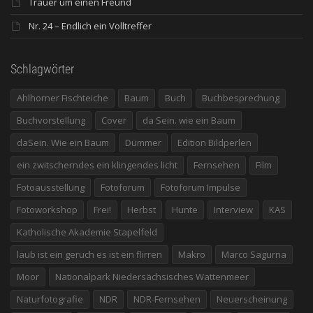
Trauer um einen Freund
Nr. 24 – Endlich ein Volltreffer
Schlagwörter
Ahlhorner Fischteiche
Baum
Buch
Buchbesprechung
Buchvorstellung
Cover
da Sein. wie ein Baum
daSein. Wie ein Baum
Dümmer
Edition Bildperlen
ein zwitscherndes ein klingendes licht
Fernsehen
Film
Fotoausstellung
Fotoforum
Fotoforum Impulse
Fotoworkshop
Frei!
Herbst
Hunte
Interview
KAS
Katholische Akademie Stapelfeld
laub ist ein geruch es ist ein flirren
Makro
Marco Sagurna
Moor
Nationalpark Niedersächsisches Wattenmeer
Naturfotografie
NDR
NDR-Fernsehen
Neuerscheinung