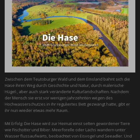
Zwischen dem Teutoburger Wald und dem Emsland bahnt sich die
Hase ihren Weg durch Geschichte und Natur, durch malerische
Hügel-, aber auch stark veränderte Kulturlandschaften. Nachdem
der Mensch sie erst vor wenigen Jahrzehnten wegen des
Hochwasserschutzes in ihr reguliertes Bett gezwängt hatte, gibt er
ihr nun wieder etwas mehr Raum.
Mit Erfolg: Die Hase wird zur Heimat einst selten gewordener Tiere
wie Fischotter und Biber. Meerforelle oder Lachs wandern unter
Wasser flussaufwärts, beobachtet von Eis­vogel und See­adler. Und