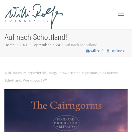
Toggl
Auf nach Schottland!
Home
2021
September
24
Auf nach Schottland!
willirolfes@t-online.de
navig
,
,
Willi Rolfes
Blog
,
Fotoworkshop
,
Highlands
,
Niall Benvie
,
24. September 2021
,
Schottland
,
Workshop
0