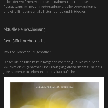
selbst der Wolf zieht wieder seine Bahnen. Eine Fotoreise
flussabwärts im Herzen Niedersachsens: voller Überraschungen
und eine Einladung an alle ­Naturfreunde und Entdecker.
Aktuelle Neuerscheinung
Dem Glück nachgedacht
Impulse · Märchen · Augenöffner
Dieses kleine Buch ist kein Ratgeber, wie man glücklich wird. Aber
vielleicht ein Augenöffner. Eine Ermutigung, aufmerksam zu sein für
jene Momente im Leben, in denen Glück aufscheint.