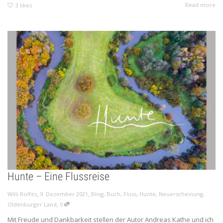
Read more
3
likes
Hunte – Eine Flussreise
,
,
Willi Rolfes
9. Dezember 2021
Blog
,
Buch
,
Fluss
,
Hunte
,
Neuerscheinung
,
,
Oldenburger Land
0
Mit Freude und Dankbarkeit stellen der Autor Andreas Kathe und ich