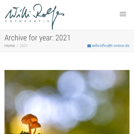
Toggl
Archive for year: 2021
Home
2021
willirolfes@t-online.de
navig