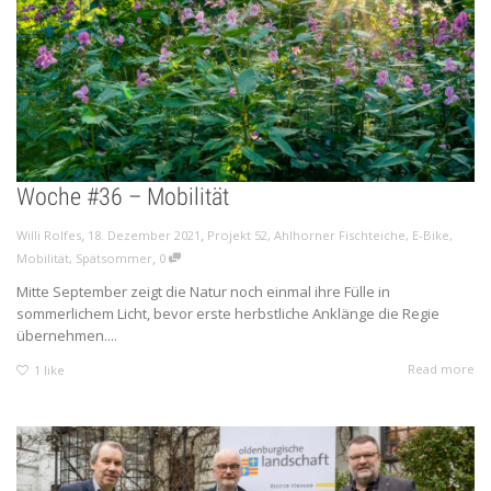
Woche #36 – Mobilität
,
,
Willi Rolfes
18. Dezember 2021
Projekt 52
,
Ahlhorner Fischteiche
,
E-Bike
,
,
Mobilität
,
Spätsommer
0
Mitte September zeigt die Natur noch einmal ihre Fülle in
sommerlichem Licht, bevor erste herbstliche Anklänge die Regie
übernehmen....
Read more
1
like