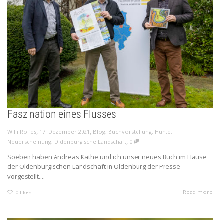
Faszination eines Flusses
,
,
Willi Rolfes
17. Dezember 2021
Blog
,
Buchvorstellung
,
Hunte
,
,
Neuerscheinung
,
Oldenburgische Landschaft
0
Soeben haben Andreas Kathe und ich unser neues Buch im Hause
der Oldenburgischen Landschaft in Oldenburg der Presse
vorgestellt....
Read more
0
likes