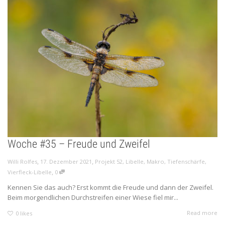
Woche #35 – Freude und Zweifel
,
,
Willi Rolfes
17. Dezember 2021
Projekt 52
,
Libelle
,
Makro
,
Tiefenschärfe
,
,
Vierfleck-Libelle
0
Kennen Sie das auch? Erst kommt die Freude und dann der Zweifel.
Beim morgendlichen Durchstreifen einer Wiese fiel mir...
Read more
0
likes