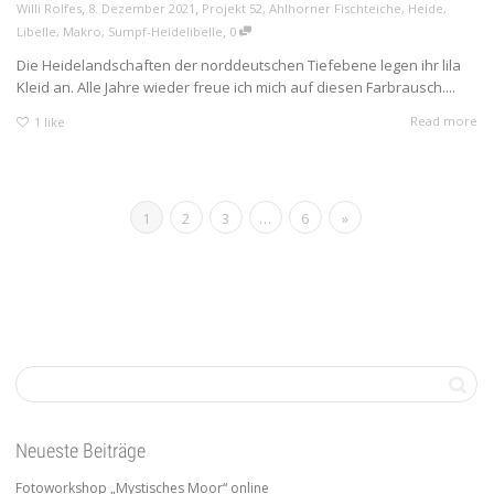
,
,
Willi Rolfes
8. Dezember 2021
Projekt 52
,
Ahlhorner Fischteiche
,
Heide
,
,
Libelle
,
Makro
,
Sumpf-Heidelibelle
0
Die Heidelandschaften der norddeutschen Tiefebene legen ihr lila
Kleid an. Alle Jahre wieder freue ich mich auf diesen Farbrausch....
Read more
1
like
1
2
3
…
6
»
Neueste Beiträge
Fotoworkshop „Mystisches Moor“ online