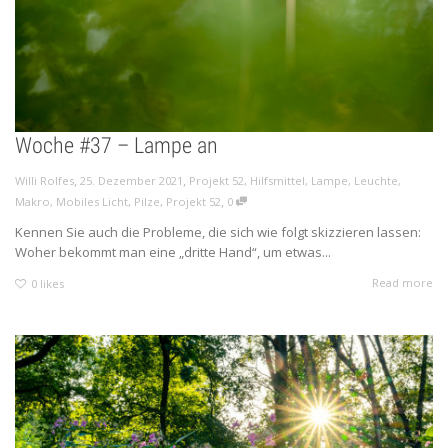
Woche #37 – Lampe an
,
,
Willi Rolfes
25. Dezember 2021
Projekt 52
,
Hilfsmittel
,
Lampe
,
Leuchte
,
,
Makro
,
Mobiles Licht
,
Pilze
,
Projekt 52
0
Kennen Sie auch die Probleme, die sich wie folgt skizzieren lassen:
Woher bekommt man eine „dritte Hand“, um etwas...
Read more
0
likes