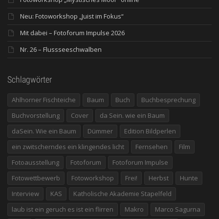
Neu: Fotoworkshop „Juist im Fokus“
Mit dabei – Fotoforum Impulse 2026
Nr. 26 – Flussseeschwalben
Schlagwörter
Ahlhorner Fischteiche
Baum
Buch
Buchbesprechung
Buchvorstellung
Cover
da Sein. wie ein Baum
daSein. Wie ein Baum
Dümmer
Edition Bildperlen
ein zwitscherndes ein klingendes licht
Fernsehen
Film
Fotoausstellung
Fotoforum
Fotoforum Impulse
Fotowettbewerb
Fotoworkshop
Frei!
Herbst
Hunte
Interview
KAS
Katholische Akademie Stapelfeld
laub ist ein geruch es ist ein flirren
Makro
Marco Sagurna