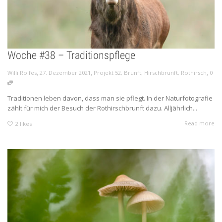
Woche #38 – Traditionspflege
,
,
,
Willi Rolfes
27. Dezember 2021
Projekt 52
,
Brunft
,
Hirschbrunft
,
Rothirsch
0
Traditionen leben davon, dass man sie pflegt. In der Naturfotografie
zählt für mich der Besuch der Rothirschbrunft dazu. Alljährlich...
Read more
2
likes