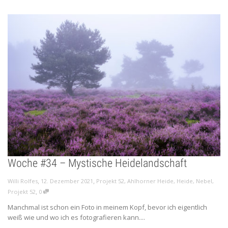
Woche #34 – Mystische Heidelandschaft
,
,
Willi Rolfes
12. Dezember 2021
Projekt 52
,
Ahlhorner Heide
,
Heide
,
Nebel
,
,
Projekt 52
0
Manchmal ist schon ein Foto in meinem Kopf, bevor ich eigentlich
weiß wie und wo ich es fotografieren kann....