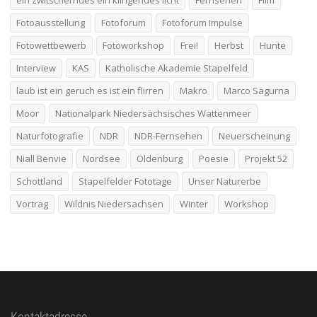
ein zwitscherndes ein klingendes licht
Fernsehen
Film
Fotoausstellung
Fotoforum
Fotoforum Impulse
Fotowettbewerb
Fotoworkshop
Frei!
Herbst
Hunte
Interview
KAS
Katholische Akademie Stapelfeld
laub ist ein geruch es ist ein flirren
Makro
Marco Sagurna
Moor
Nationalpark Niedersächsisches Wattenmeer
Naturfotografie
NDR
NDR-Fernsehen
Neuerscheinung
Niall Benvie
Nordsee
Oldenburg
Poesie
Projekt 52
Schottland
Stapelfelder Fototage
Unser Naturerbe
Vortrag
Wildnis Niedersachsen
Winter
Workshop
Kontaktadresse