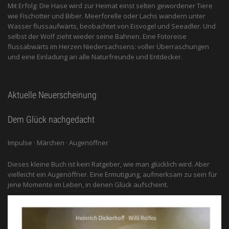
Mit Erfolg: Die Hase wird zur Heimat einst selten gewordener Tiere
wie Fischotter und Biber. Meerforelle oder Lachs wandern unter
Wasser flussaufwärts, beobachtet von Eis­vogel und See­adler. Und
selbst der Wolf zieht wieder seine Bahnen. Eine Fotoreise
flussabwärts im Herzen Niedersachsens: voller Überraschungen
und eine Einladung an alle ­Naturfreunde und Entdecker.
Aktuelle Neuerscheinung
Dem Glück nachgedacht
Impulse · Märchen · Augenöffner
Dieses kleine Buch ist kein Ratgeber, wie man glücklich wird. Aber
vielleicht ein Augenöffner. Eine Ermutigung, aufmerksam zu sein für
jene Momente im Leben, in denen Glück aufscheint.