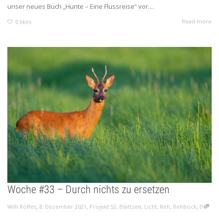
unser neues Buch „Hunte – Eine Flussreise“ vor....
Read more
0
likes
Woche #33 – Durch nichts zu ersetzen
,
,
,
Willi Rolfes
8. Dezember 2021
Projekt 52
,
Blattzeit
,
Licht
,
Reh
,
Rehbock
0