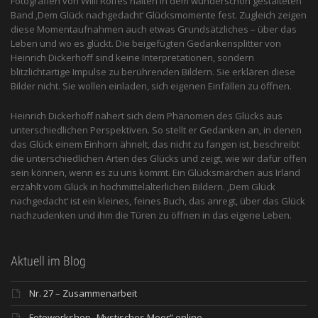
Fotografien von Willi Rolfes halten in dem wunderschön gestalteten
Band ‚Dem Glück nachgedacht‘ Glücksmomente fest. Zugleich zeigen
diese Momentaufnahmen auch etwas Grundsätzliches – über das
Leben und wo es glückt. Die beigefügten Gedankensplitter von
Heinrich Dickerhoff sind keine Interpretationen, sondern
blitzlichtartige Impulse zu berührenden Bildern. Sie erklären diese
Bilder nicht. Sie wollen einladen, sich eigenen Einfällen zu öffnen.
Heinrich Dickerhoff nähert sich dem Phänomen des Glücks aus
unterschiedlichen Perspektiven. So stellt er Gedanken an, in denen
das Glück einem Einhorn ähnelt, das nicht zu fangen ist, beschreibt
die unterschiedlichen Arten des Glücks und zeigt, wie wir dafür offen
sein können, wenn es zu uns kommt. Ein Glücksmärchen aus Irland
erzählt vom Glück in hochmittelalterlichen Bildern. ‚Dem Glück
nachgedacht‘ ist ein kleines, feines Buch, das anregt, über das Glück
nachzudenken und ihm die Türen zu öffnen in das eigene Leben.
Aktuell im Blog
Nr. 27 – Zusammenarbeit
Fotoworkshop „Mystisches Moor“ online