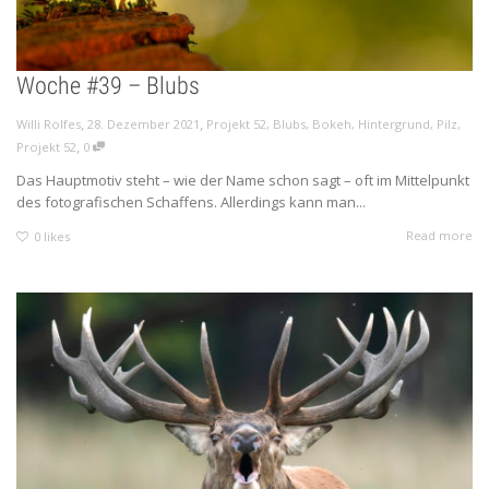
Woche #39 – Blubs
,
,
Willi Rolfes
28. Dezember 2021
Projekt 52
,
Blubs
,
Bokeh
,
Hintergrund
,
Pilz
,
,
Projekt 52
0
Das Hauptmotiv steht – wie der Name schon sagt – oft im Mittelpunkt
des fotografischen Schaffens. Allerdings kann man...
Read more
0
likes