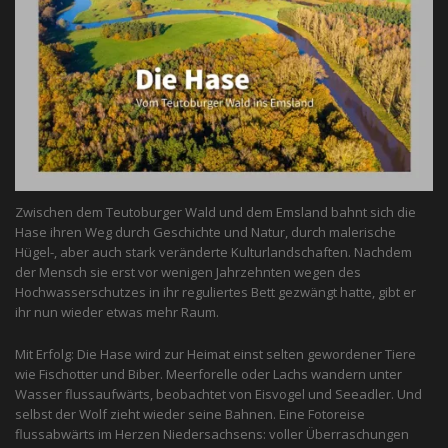
Zwischen dem Teutoburger Wald und dem Emsland bahnt sich die
Hase ihren Weg durch Geschichte und Natur, durch malerische
Hügel-, aber auch stark veränderte Kulturlandschaften. Nachdem
der Mensch sie erst vor wenigen Jahrzehnten wegen des
Hochwasserschutzes in ihr reguliertes Bett gezwängt hatte, gibt er
ihr nun wieder etwas mehr Raum.
Mit Erfolg: Die Hase wird zur Heimat einst selten gewordener Tiere
wie Fischotter und Biber. Meerforelle oder Lachs wandern unter
Wasser flussaufwärts, beobachtet von Eis­vogel und See­adler. Und
selbst der Wolf zieht wieder seine Bahnen. Eine Fotoreise
flussabwärts im Herzen Niedersachsens: voller Überraschungen