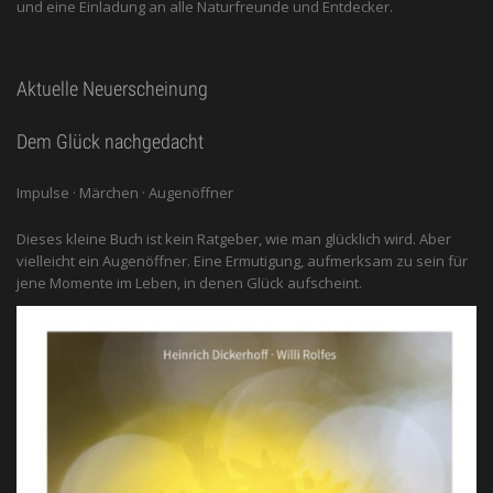
und eine Einladung an alle ­Naturfreunde und Entdecker.
Aktuelle Neuerscheinung
Dem Glück nachgedacht
Impulse · Märchen · Augenöffner
Dieses kleine Buch ist kein Ratgeber, wie man glücklich wird. Aber
vielleicht ein Augenöffner. Eine Ermutigung, aufmerksam zu sein für
jene Momente im Leben, in denen Glück aufscheint.