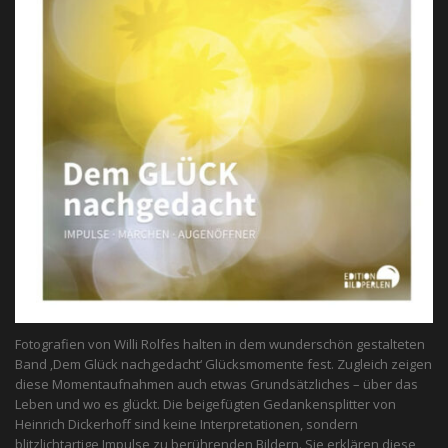
Fotografien von Willi Rolfes halten in dem wunderschön gestalteten
Band ‚Dem Glück nachgedacht‘ Glücksmomente fest. Zugleich zeigen
diese Momentaufnahmen auch etwas Grundsätzliches – über das
Leben und wo es glückt. Die beigefügten Gedankensplitter von
Heinrich Dickerhoff sind keine Interpretationen, sondern
blitzlichtartige Impulse zu berührenden Bildern. Sie erklären diese