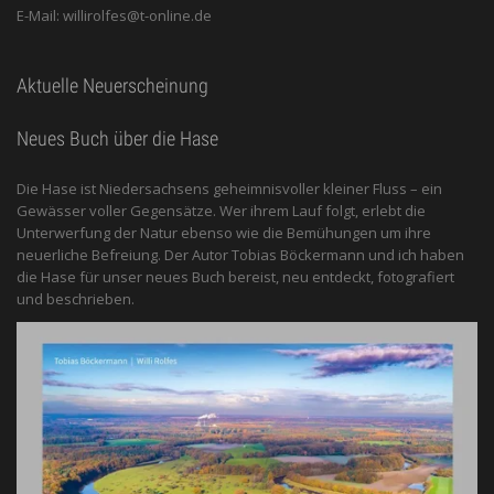
E-Mail: willirolfes@t-online.de
Aktuelle Neuerscheinung
Neues Buch über die Hase
Die Hase ist Niedersachsens geheimnisvoller kleiner Fluss – ein
Gewässer voller Gegensätze. Wer ihrem Lauf folgt, erlebt die
Unterwerfung der Natur ebenso wie die Bemühungen um ihre
neuerliche Befreiung. Der Autor Tobias Böckermann und ich haben
die Hase für unser neues Buch bereist, neu entdeckt, fotografiert
und beschrieben.