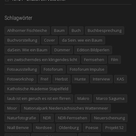
Schlagwörter
Ahlhorner Fischteiche
Baum
Buch
Buchbesprechung
Buchvorstellung
Cover
da Sein. wie ein Baum
daSein. Wie ein Baum
Dümmer
Edition Bildperlen
ein zwitscherndes ein klingendes licht
Fernsehen
Film
Fotoausstellung
Fotoforum
Fotoforum Impulse
Fotoworkshop
Frei!
Herbst
Hunte
Interview
KAS
Katholische Akademie Stapelfeld
laub ist ein geruch es ist ein flirren
Makro
Marco Sagurna
Moor
Nationalpark Niedersächsisches Wattenmeer
Naturfotografie
NDR
NDR-Fernsehen
Neuerscheinung
Niall Benvie
Nordsee
Oldenburg
Poesie
Projekt 52