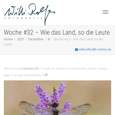
Toggl
Woche #32 – Wie das Land, so die Leute
Home
2021
Dezember
8
Woche #32 – Wie das Land, so die
Leute
navig
willirolfes@t-online.de
,
,
Willi Rolfes
Projekt 52
,
Ahlhorner Fischteiche
,
Heide
,
Libelle
,
8. Dezember 2021
,
Makro
,
Sumpf-Heidelibelle
0