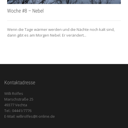
Woche #8 – Nebel
Wenn die Tage wärmer werden und die Nächte noch kalt sind,
dann gibt es am Morgen Nebel. Er verändert...
Kontaktadresse
Willi Rolfes
Marschstraße 25
49377 Vechta
Tel.: 04441/7776
E-Mail: willirolfes@t-online.de