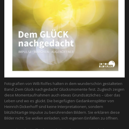
Fotografien von Willi Rolfes halten in dem wunderschön gestalteten
Band ‚Dem Glück nachgedacht‘ Glücksmomente fest. Zugleich zeigen
diese Momentaufnahmen auch etwas Grundsätzliches – über das
Leben und wo es glückt. Die beigefügten Gedankensplitter von
Heinrich Dickerhoff sind keine Interpretationen, sondern
blitzlichtartige Impulse zu berührenden Bildern. Sie erklären diese
Bilder nicht. Sie wollen einladen, sich eigenen Einfällen zu öffnen.