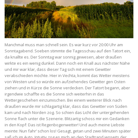
Manchmal muss man schnell sein. Es war kurz vor 20:00 Uhr am
Sonntagabend. Soeben stimmte die Tagesschau auf den Tatort ein,
da knallte es. Der Sonntag war sonnig gewesen, aber draußen
wirkte es ein wenig dunkel. Dann noch ein Knall aus nächster Nähe
und mir war klar, dass dieser Tag sich mit einem Gewitter
verabschieden möchte. Hier in Vechta, kommt das Wetter meistens
von Westen und so würde ein aufziehendes Gewitter gen Osten
ziehen und in Kürze die Sonne verdecken. Der Tatort begann, aber
irgendwie schaffte es die Sonne sich weiterhin in das
Wettergeschehen einzumischen. Bei einem weiterer Blick nach
draußen wurde mir schlagartig klar, dass das Gewitter von Süden
kam und nach Norden zog. So schien das Licht der untergehenden
Sonne flach unter die Szenerie. Blitzartig schoss mir ein Gedanken
in den Kopf: Das ist Regenbogenwetter! Und auch meine Liebste
meinte: Nun fahr‘ schon los! Gesagt, getan und zwei Minuten später
saß ich im Auto. Intuitiv zog es mich an den Stadtrand jenseits der