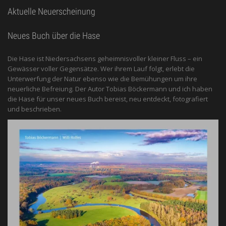
Aktuelle Neuerscheinung
Neues Buch über die Hase
Die Hase ist Niedersachsens geheimnisvoller kleiner Fluss – ein
Gewässer voller Gegensätze. Wer ihrem Lauf folgt, erlebt die
Unterwerfung der Natur ebenso wie die Bemühungen um ihre
neuerliche Befreiung. Der Autor Tobias Böckermann und ich haben
die Hase für unser neues Buch bereist, neu entdeckt, fotografiert
und beschrieben.