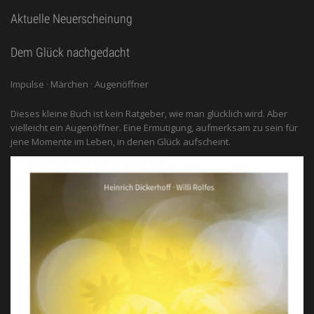
Aktuelle Neuerscheinung
Dem Glück nachgedacht
Impulse · Märchen · Augenöffner
Dieses kleine Buch ist kein Ratgeber, wie man glücklich wird. Aber
vielleicht ein Augenöffner. Eine Ermutigung, aufmerksam zu sein für
jene Momente im Leben, in denen Glück aufscheint.