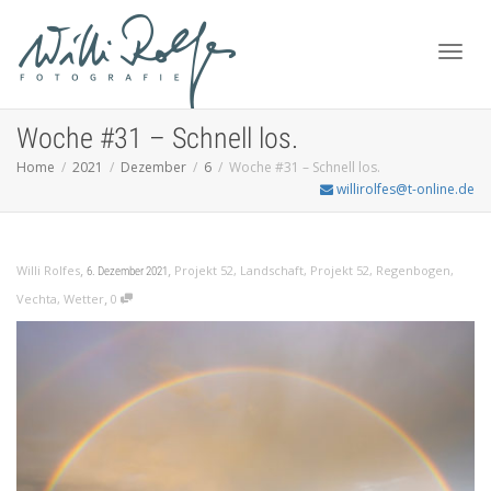
Toggl
Woche #31 – Schnell los.
Home
2021
Dezember
6
Woche #31 – Schnell los.
willirolfes@t-online.de
navig
,
,
Willi Rolfes
Projekt 52
,
Landschaft
,
Projekt 52
,
Regenbogen
,
6. Dezember 2021
,
Vechta
,
Wetter
0