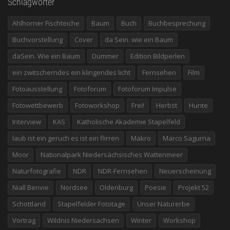
Schlagwörter
Ahlhorner Fischteiche
Baum
Buch
Buchbesprechung
Buchvorstellung
Cover
da Sein. wie ein Baum
daSein. Wie ein Baum
Dümmer
Edition Bildperlen
ein zwitscherndes ein klingendes licht
Fernsehen
Film
Fotoausstellung
Fotoforum
Fotoforum Impulse
Fotowettbewerb
Fotoworkshop
Frei!
Herbst
Hunte
Interview
KAS
Katholische Akademie Stapelfeld
laub ist ein geruch es ist ein flirren
Makro
Marco Sagurna
Moor
Nationalpark Niedersächsisches Wattenmeer
Naturfotografie
NDR
NDR-Fernsehen
Neuerscheinung
Niall Benvie
Nordsee
Oldenburg
Poesie
Projekt 52
Schottland
Stapelfelder Fototage
Unser Naturerbe
Vortrag
Wildnis Niedersachsen
Winter
Workshop